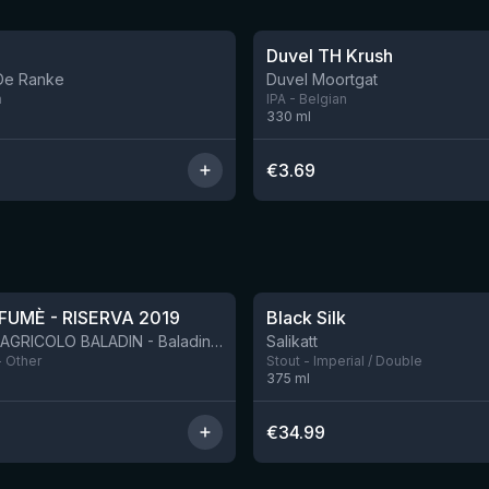
Duvel TH Krush
Nog 1
 De Ranke
Duvel Moortgat
n
IPA - Belgian
330
ml
€
3.69
★
4.53
FUMÈ - RISERVA 2019
Black Silk
BIRRIFICIO AGRICOLO BALADIN - Baladin Indipendente Italian Farm Brewery
Salikatt
- Other
Stout - Imperial / Double
375
ml
€
34.99