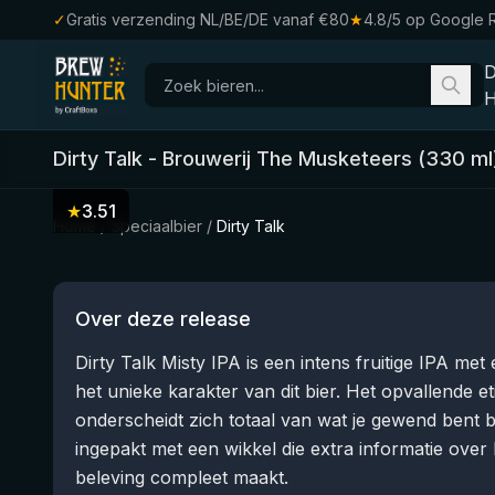
✓
Gratis verzending NL/BE/DE vanaf €80
★
4.8/5 op Google 
H
Dirty Talk
-
Brouwerij The Musketeers
(
330
ml
★
3.51
Home
/
Speciaalbier
/
Dirty Talk
Over deze release
Dirty Talk Misty IPA is een intens fruitige IPA met
het unieke karakter van dit bier. Het opvallende e
onderscheidt zich totaal van wat je gewend bent bij
ingepakt met een wikkel die extra informatie over 
beleving compleet maakt.