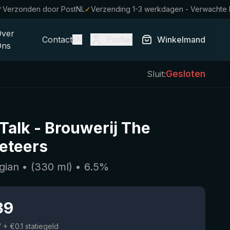
✓
Verzonden door PostNL
✓
Verzending 1-3 werkdagen - Verwachte
Over
Contact
Profiel
Winkelmand
EN
Ons
Gesloten
Sluit:
 Talk
-
Brouwerij The
eteers
lgian
• (
330
ml)
•
6.5
%
39
W
+ €0.1 statiegeld