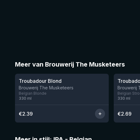
Meer van Brouwerij The Musketeers
★
★
3.48
3.53
Troubadour Blond
Troubado
Nog 1
Brouwerij The Musketeers
Brouwerij
Belgian Blonde
Belgian Str
330
ml
330
ml
€
2.39
€
2.69
Meer in stijl: IPA - Belgian