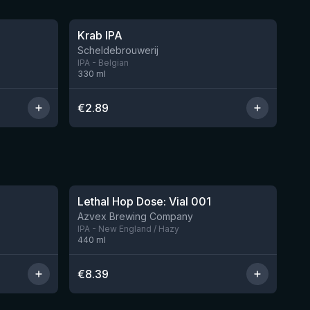
★
3.38
Krab IPA
Scheldebrouwerij
IPA - Belgian
330
ml
€
2.89
★
4.29
Lethal Hop Dose: Vial 001
Nog 3
Nog 1
Azvex Brewing Company
IPA - New England / Hazy
440
ml
€
8.39