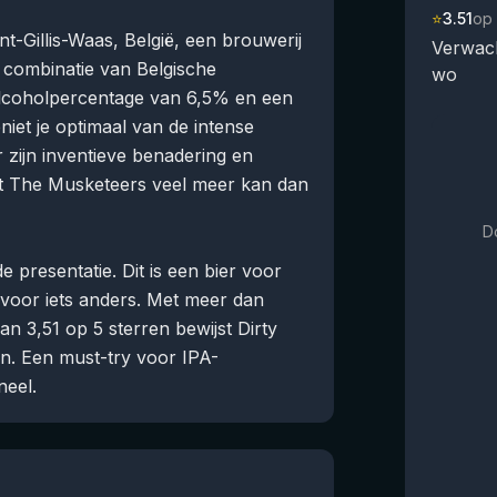
⭐
3.51
op
t-Gillis-Waas, België, een brouwerij
Verwach
combinatie van Belgische
wo
alcoholpercentage van 6,5% en een
iet je optimaal van de intense
or zijn inventieve benadering en
dat The Musketeers veel meer kan dan
D
e presentatie. Dit is een bier voor
n voor iets anders. Met meer dan
n 3,51 op 5 sterren bewijst Dirty
an. Een must-try voor IPA-
neel.