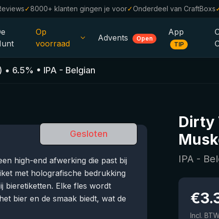
Reviews
✓
8000+ klanten gingen je voor
✓
Onderdeel van CraftBoxs
De
Op
App
Advents
Open
unt
voorraad
TIP
Alle Bieren
)
•
6.5
%
•
IPA - Belgian
Alcoholvrij
0.0
%
Sale %
Dirty
Cadeaubonnen
Gesloten
Musk
Bierpakketten
IPA - Be
 een high-end afwerking die past bij
Brouwerijen
tiket met holografische bedrukking
 bieretiketten. Elke fles wordt
Bierstijlen
€
3.
het bier en de smaak biedt, wat de
Incl. BT