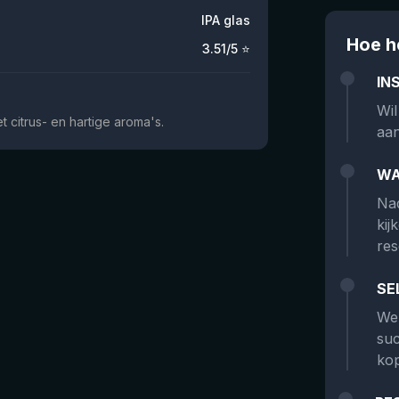
IPA glas
Hoe h
3.51
/5 ⭐
IN
Wil
 citrus- en hartige aroma's.
aan
WA
Nad
kij
res
SE
We 
suc
kop