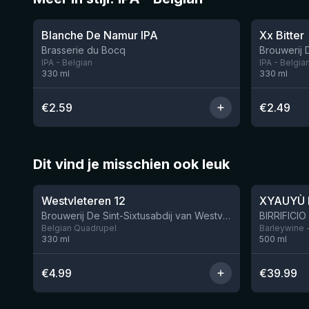
★
★
3.39
3.47
Blanche De Namur IPA
Xx Bitter
Brasserie du Bocq
Brouwerij
IPA - Belgian
IPA - Belgia
330
ml
330
ml
€
2.59
€
2.49
Dit vind je misschien ook leuk
★
★
4.46
4.48
Westvleteren 12
XYAUYÙ 
Brouwerij De Sint-Sixtusabdij van Westvleteren
Belgian Quadrupel
Barleywine 
330
ml
500
ml
€
4.99
€
39.99