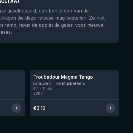
SULTAAT
 je geselecteerd, dan ben je één van de
ukkigen die deze release mag bestellen. Zo niet,
n ramp; houd de app in de gaten voor nieuwe
eases.
★
3.58
Troubadour Magma Tango
Brouwerij The Musketeers
IPA - Triple
330
ml
€
3.19