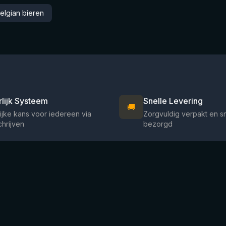
elgian bieren
rlijk Systeem
Snelle Levering
🚚
ijke kans voor iedereen via
Zorgvuldig verpakt en s
chrijven
bezorgd