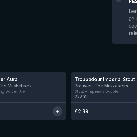
RE
Ben
gel
gee
rel
★
3.64
ur Aura
Troubadour Imperial Stout
 The Musketeers
Brouwerij The Musketeers
ong Golden Ale
Stout - Imperial / Double
330
ml
€
2.89