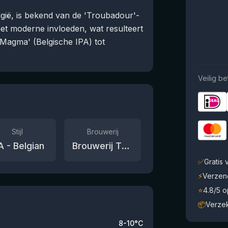
lgië, is bekend van de 'Troubadour'-
et moderne invloeden, wat resulteert
'Magma' (Belgische IPA) tot
Veilig be
Stijl
Brouwerij
A - Belgian
Brouwerij The Musketeers
✅
Gratis
⚡
Verzen
⭐
4.8/5 
📦
Verze
8-10°C