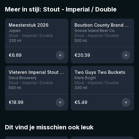
Meer in stijl: Stout - Imperial / Double
★
★
3.95
4.3
Meesterstuk 2026
Bourbon County Brand Cherries Jubilee Stout (2025)
Nog 3
Jopen
Goose Island Beer Co.
Stout - Imperial / Double
Stout - Imperial / Double
330
ml
500
ml
€
6.69
€
20.39
★
3.92
Vleteren Imperial Stout Ardmore Whisky BA
Two Guys Two Buckets
Nog 1
Deca Brouwerij
Klere Boght
Stout - Imperial / Double
Stout - Imperial / Double
500
ml
330
ml
€
18.99
€
5.49
Dit vind je misschien ook leuk
★
★
4.46
4.48