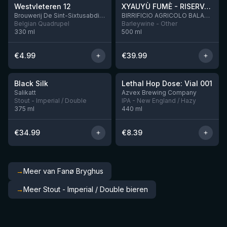
Westvleteren 12
XYAUYÙ FUMÈ - RISERVA 2019
Brouwerij De Sint-Sixtusabdij van Westvleteren
BIRRIFICIO AGRICOLO BALADIN - Baladin Indipendente Italian Farm Brewery
Belgian Quadrupel
Barleywine - Other
330
ml
500
ml
€
4.99
€
39.99
★
★
4.53
4.29
Black Silk
Lethal Hop Dose: Vial 001
Nog 3
Nog 4
Salikatt
Azvex Brewing Company
Stout - Imperial / Double
IPA - New England / Hazy
375
ml
440
ml
€
34.99
€
8.39
→
Meer van Fanø Bryghus
→
Meer Stout - Imperial / Double bieren