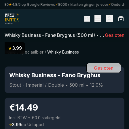
€80
★
4.8/5 op Google Reviews
✓
8000+ klanten gingen je voor
✓
Onderdeel va
EN
Whisky Business
-
Fanø Bryghus
(
500
ml)
•
12.0
Gesloten
%
•
Stou
★
3.99
Home
/
Speciaalbier
/
Whisky Business
Gesloten
Whisky Business
-
Fanø Bryghus
Stout - Imperial / Double
•
500
ml
•
12.0
%
€
14.49
Incl. BTW
+ €0.0 statiegeld
⭐
3.99
op Untappd