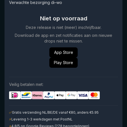
Verwachte bezorging di–wo
Niet op voorraad
Deze release is niet (meer) inschrijfbaar.
Download de app en zet notificaties aan om nieuwe
drops niet te missen.
App Store
Play Store
Veilig betalen met:
✅
Gratis verzending NL/BE/DE vanaf €80, anders €5.95
⚡
Levering 1-3 werkdagen met PostNL
⭐
4.8/5 op Google Reviews (278 beoordelingen)