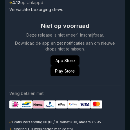
⭐
4.12
op Untappd
Verwachte bezorging di–wo
Niet op voorraad
Deze release is niet (meer) inschrijfbaar.
Download de app en zet notificaties aan om nieuwe
drops niet te missen.
App Store
Play Store
Veilig betalen met:
✅
Gratis verzending NL/BE/DE vanaf €80, anders €5.95
⚡
Levering 1-3 werkdagen met PostNL