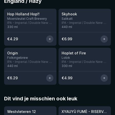
England / Hazy
★
4.05
Hop Holland Hop!!
Skyhook
Nog 1
Nog 4
Moersleutel Craft Brewery
Salikatt
IPA - Imperial / Double New England / Hazy
IPA - Imperial / Double New England / Hazy
330
ml
440
ml
€
4.29
€
6.99
★
★
3.94
3.69
Origin
Hoplet of Fire
Nog 5
Folkingebrew
Lobik
IPA - Imperial / Double New England / Hazy
IPA - Imperial / Double New England / Hazy
440
ml
330
ml
€
6.29
€
4.99
Dit vind je misschien ook leuk
★
★
4.46
4.48
Westvleteren 12
XYAUYÙ FUMÈ - RISERVA 2019