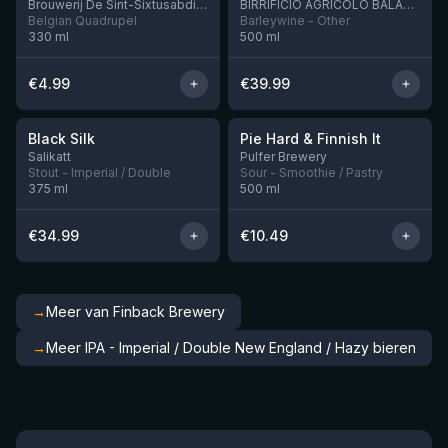
Brouwerij De Sint-Sixtusabdij van Westvleteren
BIRRIFICIO AGRICOLO BALADIN - Baladin Indipendente Italian Farm Brewery
Belgian Quadrupel
Barleywine - Other
330
ml
500
ml
€
4.99
€
39.99
★
★
4.53
4.33
Black Silk
Pie Hard & Finnish It
Nog 3
Nog 1
Salikatt
Pulfer Brewery
Stout - Imperial / Double
Sour - Smoothie / Pastry
375
ml
500
ml
€
34.99
€
10.49
→
Meer van Finback Brewery
→
Meer IPA - Imperial / Double New England / Hazy bieren