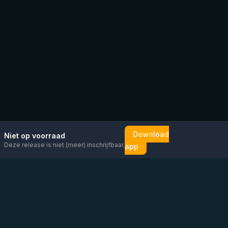
Download
Niet op voorraad
Deze release is niet (meer) inschrijfbaar.
app
Mail ons
Bericht ons op
Open