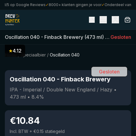
8/5 op Google Reviews
✓
8000+ klanten gingen je voor
✓
Onderdeel van Craf
EN
Oscillation 040
-
Finback Brewery
(
473
ml)
•
8.4
Gesloten
%
•
IPA 
★
4.12
Home
/
Speciaalbier
/
Oscillation 040
Gesloten
Oscillation 040
-
Finback Brewery
IPA - Imperial / Double New England / Hazy
•
473
ml
•
8.4
%
€
10.84
Incl. BTW
+ €0.15 statiegeld