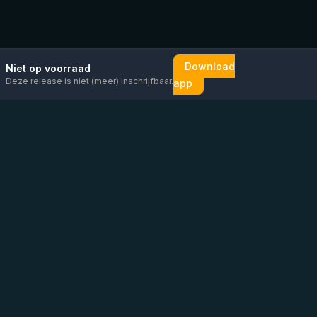
Download
Niet op voorraad
Deze release is niet (meer) inschrijfbaar.
app
Mail ons
Bericht ons op
Open
direct
WhatsApp
chat
Be the first to know!