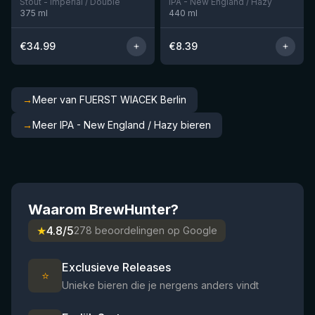
Stout - Imperial / Double
IPA - New England / Hazy
375
ml
440
ml
€
34.99
€
8.39
→
Meer van FUERST WIACEK Berlin
→
Meer IPA - New England / Hazy bieren
Waarom BrewHunter?
★
4.8/5
278 beoordelingen op Google
Exclusieve Releases
⭐
Unieke bieren die je nergens anders vindt