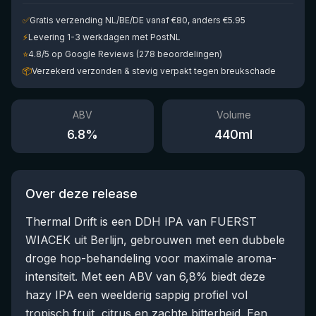
✅
Gratis verzending NL/BE/DE vanaf €80, anders €5.95
⚡
Levering 1-3 werkdagen met PostNL
⭐
4.8/5 op Google Reviews (278 beoordelingen)
📦
Verzekerd verzonden & stevig verpakt tegen breukschade
ABV
Volume
6.8
%
440
ml
Over deze release
Thermal Drift is een DDH IPA van FUERST
WIACEK uit Berlijn, gebrouwen met een dubbele
droge hop-behandeling voor maximale aroma-
intensiteit. Met een ABV van 6,8% biedt deze
hazy IPA een weelderig sappig profiel vol
tropisch fruit, citrus en zachte bitterheid. Een