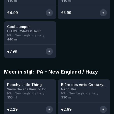
440
ml
440
ml
€
4.99
€
5.99
★
3.96
Cool Jumper
Nog 4
FUERST WIACEK Berlin
IPA - New England / Hazy
440
ml
€
7.99
Meer in stijl: IPA - New England / Hazy
★
★
3.63
3.54
Peachy Little Thing
Bière des Amis Cr(h)azy IPA
Sierra Nevada Brewing Co.
Neobulles
IPA - New England / Hazy
IPA - New England / Hazy
355
ml
330
ml
€
2.29
€
2.89
★
3.92