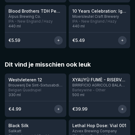
Blood Brothers TDH Peacharine x Taiheke x Riwaka IPA
10 Years Celebration: Ignition
Nog 3
Ārpus Brewing Co.
Moersleutel Craft Brewery
IPA - New England / Hazy
IPA - New England / Hazy
440
ml
440
ml
€
5.59
€
5.49
Dit vind je misschien ook leuk
★
★
4.46
4.48
Westvleteren 12
XYAUYÙ FUMÈ - RISERVA 2019
Brouwerij De Sint-Sixtusabdij van Westvleteren
BIRRIFICIO AGRICOLO BALADIN - Baladin Indipendente Italian Farm Brewery
Belgian Quadrupel
Barleywine - Other
330
ml
500
ml
€
4.99
€
39.99
★
★
4.53
4.29
Black Silk
Lethal Hop Dose: Vial 001
Nog 2
Nog 11
Salikatt
Azvex Brewing Company