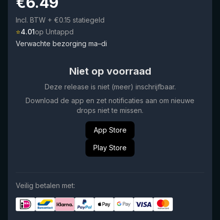
€
6.49
Incl. BTW
+ €0.15 statiegeld
⭐
4.01
op Untappd
Verwachte bezorging ma–di
Niet op voorraad
Deze release is niet (meer) inschrijfbaar.
Download de app en zet notificaties aan om nieuwe
drops niet te missen.
App Store
Play Store
Veilig betalen met: