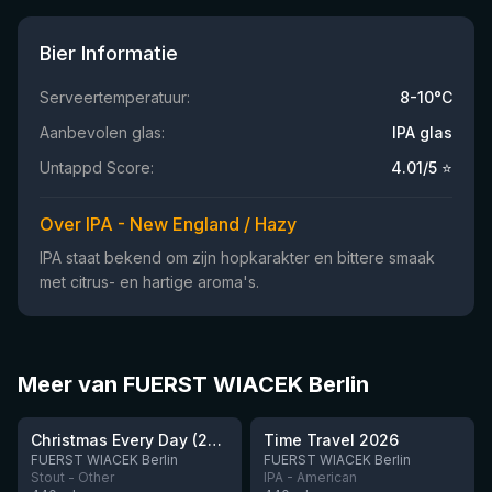
Bier Informatie
Serveertemperatuur:
8-10°C
Aanbevolen glas:
IPA glas
Untappd Score:
4.01
/5 ⭐
Over IPA - New England / Hazy
IPA staat bekend om zijn hopkarakter en bittere smaak
met citrus- en hartige aroma's.
Meer van FUERST WIACEK Berlin
★
3.72
Christmas Every Day (2025)
Time Travel 2026
Nog 10
Nog 1
FUERST WIACEK Berlin
FUERST WIACEK Berlin
Stout - Other
IPA - American