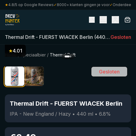
★
4.8/5 op Google Reviews
✓
8000+ klanten gingen je voor
✓
Onderdeel van 
EN
Thermal Drift
-
FUERST WIACEK Berlin
(
440
ml)
Gesloten
•
6.8
%
•
★
4.01
Home
/
Speciaalbier
/
Thermal Drift
Gesloten
Thermal Drift
-
FUERST WIACEK Berlin
IPA - New England / Hazy
•
440
ml
•
6.8
%