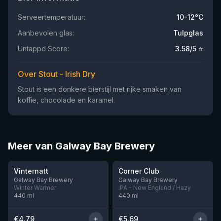
Serveertemperatuur:
10-12°C
Aanbevolen glas:
Tulpglas
Untappd Score:
3.58
/5 ⭐
Over Stout - Irish Dry
Stout is een donkere bierstijl met rijke smaken van
koffie, chocolade en karamel.
Meer van Galway Bay Brewery
★
★
3.56
3.78
Vinternatt
Corner Club
Nog 10
Nog 2
Galway Bay Brewery
Galway Bay Brewery
Winter Warmer
IPA - New England / Hazy
440
ml
440
ml
€
4.79
€
5.69