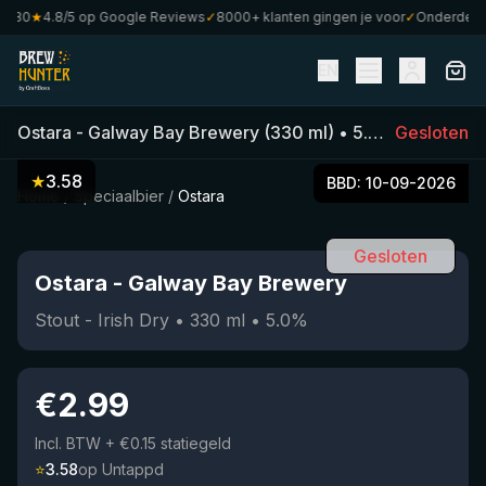
80
★
4.8/5 op Google Reviews
✓
8000+ klanten gingen je voor
✓
Onderdeel va
EN
Ostara
-
Galway Bay Brewery
(
330
ml)
•
5.0
%
Gesloten
•
Stout - I
★
3.58
BBD:
10-09-2026
Home
/
Speciaalbier
/
Ostara
Gesloten
Ostara
-
Galway Bay Brewery
Stout - Irish Dry
•
330
ml
•
5.0
%
€
2.99
Incl. BTW
+ €0.15 statiegeld
⭐
3.58
op Untappd