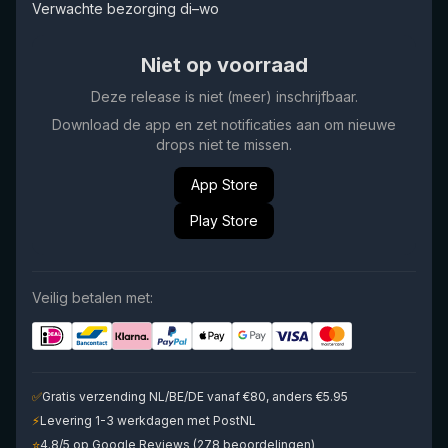
Verwachte bezorging di–wo
Niet op voorraad
Deze release is niet (meer) inschrijfbaar.
Download de app en zet notificaties aan om nieuwe
drops niet te missen.
App Store
Play Store
Veilig betalen met:
✅
Gratis verzending NL/BE/DE vanaf €80, anders €5.95
⚡
Levering 1-3 werkdagen met PostNL
⭐
4.8/5 op Google Reviews (278 beoordelingen)