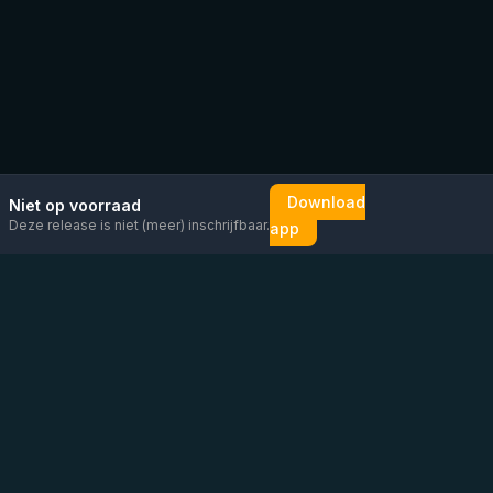
Download
Niet op voorraad
Deze release is niet (meer) inschrijfbaar.
app
Mail ons
Bericht ons op
Open
direct
WhatsApp
chat