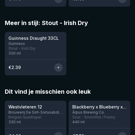
Meer in stijl: Stout - Irish Dry
Guinness Draught 33CL
Guinness
Stout - Irish Dry
330
ml
€
2.39
Dit vind je misschien ook leuk
★
★
4.46
4.3
Westvleteren 12
Blackberry x Blueberry x Mango x Pineapple x Peanut Butter Smoothie Sour Ale
Nog 9
Brouwerij De Sint-Sixtusabdij van Westvleteren
Ārpus Brewing Co.
Belgian Quadrupel
Sour - Smoothie / Pastry
330
ml
440
ml