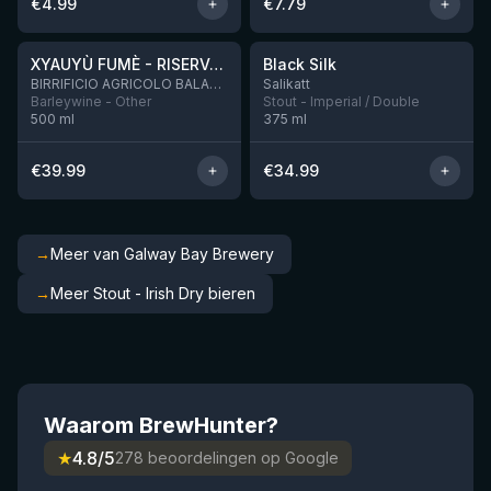
€
4.99
€
7.79
★
★
4.48
4.53
XYAUYÙ FUMÈ - RISERVA 2019
Black Silk
Nog 2
BIRRIFICIO AGRICOLO BALADIN - Baladin Indipendente Italian Farm Brewery
Salikatt
Barleywine - Other
Stout - Imperial / Double
500
ml
375
ml
€
39.99
€
34.99
→
Meer van Galway Bay Brewery
→
Meer Stout - Irish Dry bieren
Waarom BrewHunter?
★
4.8/5
278 beoordelingen op Google