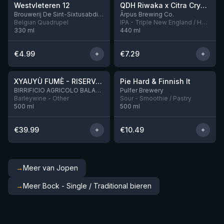
Westvleteren 12
QDH Riwaka x Citra Cryo x Mosaic Cryo x Nectaron TIPA
Nog 9
Brouwerij De Sint-Sixtusabdij van Westvleteren
Ārpus Brewing Co.
Belgian Quadrupel
IPA - Triple New England / Hazy
330
ml
440
ml
€
4.99
€
7.29
★
★
4.48
4.33
XYAUYÙ FUMÈ - RISERVA 2019
Pie Hard & Finnish It
Nog 2
BIRRIFICIO AGRICOLO BALADIN - Baladin Indipendente Italian Farm Brewery
Pulfer Brewery
Barleywine - Other
Sour - Smoothie / Pastry
500
ml
500
ml
€
39.99
€
10.49
→
Meer van Jopen
→
Meer Bock - Single / Traditional bieren