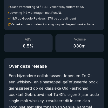
✅
Gratis verzending NL/BE/DE vanaf €80, anders €5.95
⚡
Levering 1-3 werkdagen met PostNL
⭐
4.8/5 op Google Reviews (278 beoordelingen)
📦
Verzekerd verzonden & stevig verpakt tegen breukschade
ABV
Volume
8.5
%
330
ml
Over deze release
Een bijzondere collab tussen Jopen en To Øl:
een whiskey- en sinaasappel-geïnfuseerde bock
geïnspireerd op de klassieke Old Fashioned
cocktail. Gebrouwd met To Øl's eigen 3 jaar oude
single malt whiskey, resulteert dit in een diep
rood bier met rijke tonen van vanille, karamel,