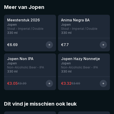
Meer van Jopen
★
★
3.95
4.07
Meesterstuk 2026
Anima Negra BA
Jopen
Jopen
Stout - Imperial / Double
Stout - Imperial / Double
330
ml
330
ml
€
6.69
€
7.7
★
★
3.11
3.17
-
10
%
-
10
%
Jopen Non IPA
Jopen Hazy Nonnetje
Nog 10
Nog 10
Jopen
Jopen
Non-Alcoholic Beer - IPA
Non-Alcoholic Beer - IPA
330
ml
330
ml
€
3.05
€
3.32
€
3.39
€
3.69
Dit vind je misschien ook leuk
★
★
4.46
4.26