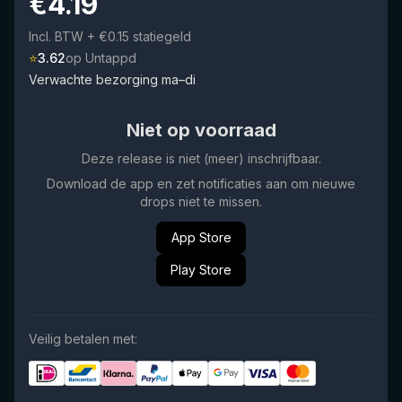
€
4.19
Incl. BTW
+ €0.15 statiegeld
⭐
3.62
op Untappd
Verwachte bezorging ma–di
Niet op voorraad
Deze release is niet (meer) inschrijfbaar.
Download de app en zet notificaties aan om nieuwe
drops niet te missen.
App Store
Play Store
Veilig betalen met: