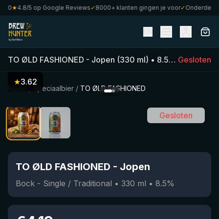
80
★
4.8/5 op Google Reviews
✓
8000+ klanten gingen je voor
✓
Onderdeel van
EN
TO ØLD FASHIONED
-
Jopen
(
330
ml)
•
8.5
%
•
Gesloten
Bock - Si
★
3.62
Home
/
Speciaalbier
/
TO ØLD FASHIONED
Gesloten
TO ØLD FASHIONED
-
Jopen
Bock - Single / Traditional
•
330
ml
•
8.5
%