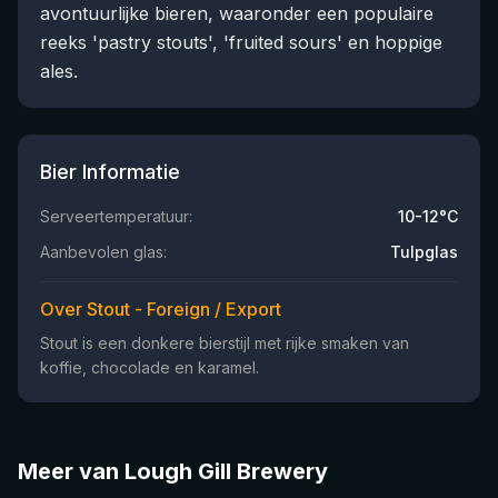
avontuurlijke bieren, waaronder een populaire
reeks 'pastry stouts', 'fruited sours' en hoppige
ales.
Bier Informatie
Serveertemperatuur:
10-12°C
Aanbevolen glas:
Tulpglas
Over Stout - Foreign / Export
Stout is een donkere bierstijl met rijke smaken van
koffie, chocolade en karamel.
Meer van Lough Gill Brewery
★
4.09