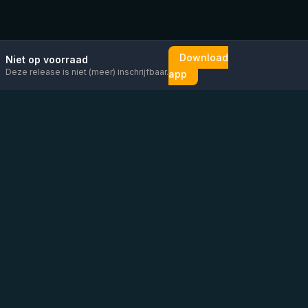
Download
Niet op voorraad
Deze release is niet (meer) inschrijfbaar.
app
Mail ons
Bericht ons op
Open
direct
WhatsApp
chat
Be the first to know!
KVK
:
76448630