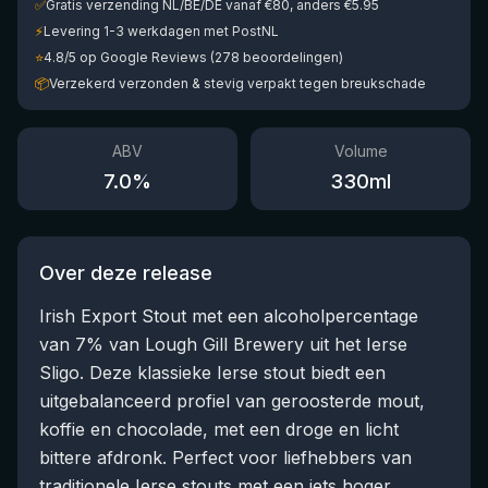
✅
Gratis verzending NL/BE/DE vanaf €80, anders €5.95
⚡
Levering 1-3 werkdagen met PostNL
⭐
4.8/5 op Google Reviews (278 beoordelingen)
📦
Verzekerd verzonden & stevig verpakt tegen breukschade
ABV
Volume
7.0
%
330
ml
Over deze release
Irish Export Stout met een alcoholpercentage
van 7% van Lough Gill Brewery uit het Ierse
Sligo. Deze klassieke Ierse stout biedt een
uitgebalanceerd profiel van geroosterde mout,
koffie en chocolade, met een droge en licht
bittere afdronk. Perfect voor liefhebbers van
traditionele Ierse stouts met een iets hoger