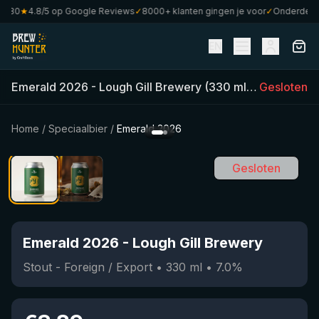
80
★
4.8/5 op Google Reviews
✓
8000+ klanten gingen je voor
✓
Onderdeel va
EN
Emerald 2026
-
Lough Gill Brewery
(
330
ml)
•
Gesloten
7.0
%
•
Sto
Home
/
Speciaalbier
/
Emerald 2026
Gesloten
Emerald 2026
-
Lough Gill Brewery
Stout - Foreign / Export
•
330
ml
•
7.0
%