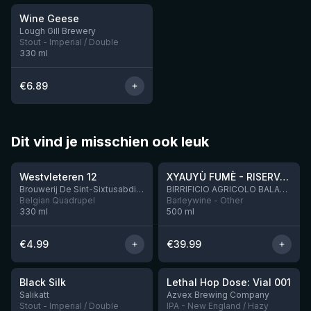
Wine Geese
Lough Gill Brewery
Stout - Imperial / Double
330
ml
€
6.89
Dit vind je misschien ook leuk
★
★
4.46
4.48
Westvleteren 12
XYAUYÙ FUMÈ - RISERVA 2019
Brouwerij De Sint-Sixtusabdij van Westvleteren
BIRRIFICIO AGRICOLO BALADIN - Baladin Indipendente Italian Farm Brewery
Belgian Quadrupel
Barleywine - Other
330
ml
500
ml
€
4.99
€
39.99
★
★
4.53
4.29
Black Silk
Lethal Hop Dose: Vial 001
Nog 2
Nog 11
Salikatt
Azvex Brewing Company
Stout - Imperial / Double
IPA - New England / Hazy