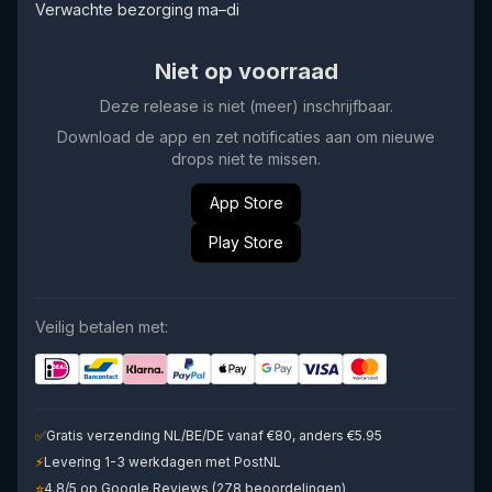
Verwachte bezorging ma–di
Niet op voorraad
Deze release is niet (meer) inschrijfbaar.
Download de app en zet notificaties aan om nieuwe
drops niet te missen.
App Store
Play Store
Veilig betalen met:
✅
Gratis verzending NL/BE/DE vanaf €80, anders €5.95
⚡
Levering 1-3 werkdagen met PostNL
⭐
4.8/5 op Google Reviews (278 beoordelingen)