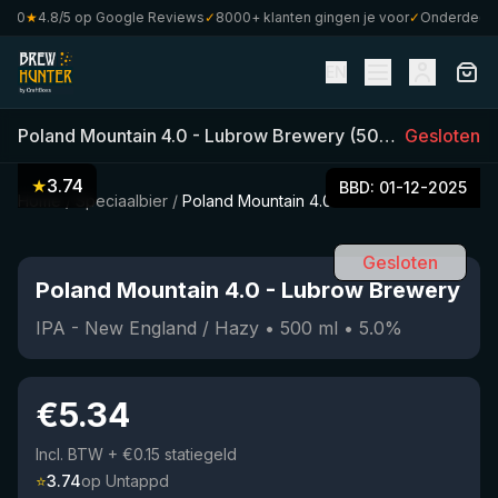
0
★
4.8/5 op Google Reviews
✓
8000+ klanten gingen je voor
✓
Onderdeel van
EN
Poland Mountain 4.0
-
Lubrow Brewery
(
500
ml)
Gesloten
•
5.0
%
★
3.74
BBD:
01-12-2025
Home
/
Speciaalbier
/
Poland Mountain 4.0
Gesloten
Poland Mountain 4.0
-
Lubrow Brewery
IPA - New England / Hazy
•
500
ml
•
5.0
%
€
5.34
Incl. BTW
+ €0.15 statiegeld
⭐
3.74
op Untappd