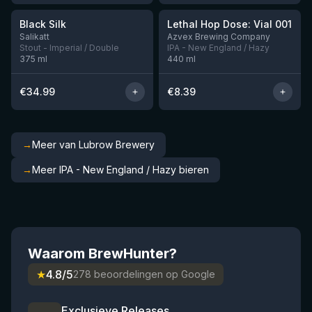
Black Silk
Lethal Hop Dose: Vial 001
Nog 2
Nog 11
Salikatt
Azvex Brewing Company
Stout - Imperial / Double
IPA - New England / Hazy
375
ml
440
ml
€
34.99
€
8.39
→
Meer van Lubrow Brewery
→
Meer IPA - New England / Hazy bieren
Waarom BrewHunter?
★
4.8/5
278 beoordelingen op Google
Exclusieve Releases