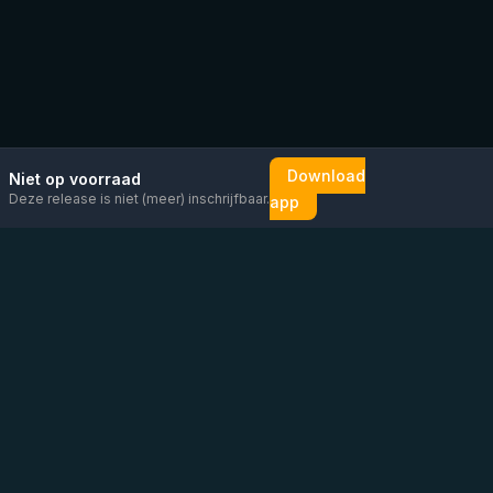
Download
Niet op voorraad
Deze release is niet (meer) inschrijfbaar.
app
Mail ons
Bericht ons op
Open
direct
WhatsApp
chat