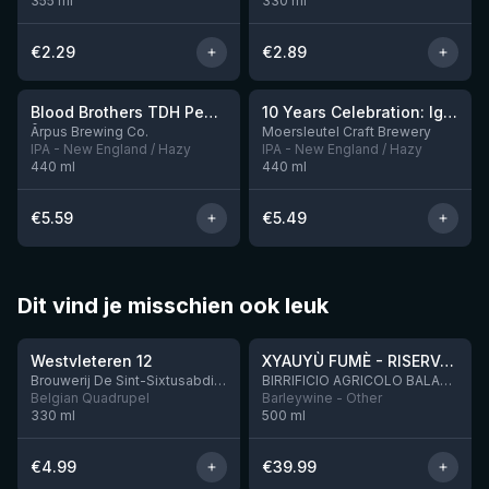
355
ml
330
ml
€
2.29
€
2.89
★
3.92
Blood Brothers TDH Peacharine x Taiheke x Riwaka IPA
10 Years Celebration: Ignition
Nog 3
Ārpus Brewing Co.
Moersleutel Craft Brewery
IPA - New England / Hazy
IPA - New England / Hazy
440
ml
440
ml
€
5.59
€
5.49
Dit vind je misschien ook leuk
★
★
4.46
4.48
Westvleteren 12
XYAUYÙ FUMÈ - RISERVA 2019
Brouwerij De Sint-Sixtusabdij van Westvleteren
BIRRIFICIO AGRICOLO BALADIN - Baladin Indipendente Italian Farm Brewery
Belgian Quadrupel
Barleywine - Other
330
ml
500
ml
€
4.99
€
39.99
★
★
4.53
4.29