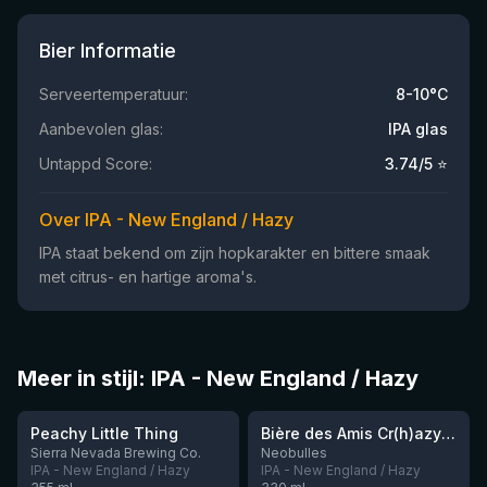
Bier Informatie
Serveertemperatuur:
8-10°C
Aanbevolen glas:
IPA glas
Untappd Score:
3.74
/5 ⭐
Over IPA - New England / Hazy
IPA staat bekend om zijn hopkarakter en bittere smaak
met citrus- en hartige aroma's.
Meer in stijl: IPA - New England / Hazy
★
★
3.63
3.54
Peachy Little Thing
Bière des Amis Cr(h)azy IPA
Sierra Nevada Brewing Co.
Neobulles
IPA - New England / Hazy
IPA - New England / Hazy