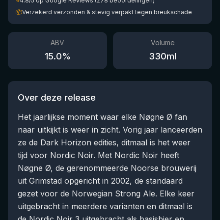
⭐
4.8/5 op Google Reviews (278 beoordelingen)
📦
Verzekerd verzonden & stevig verpakt tegen breukschade
ABV
Volume
15.0
%
330
ml
Over deze release
Het jaarlijkse moment waar elke Nøgne Ø fan
naar uitkijkt is weer in zicht. Vorig jaar lanceerden
ze de Dark Horizon edities, ditmaal is het weer
tijd voor Nordic Noir. Met Nordic Noir heeft
Nøgne Ø, de gerenommeerde Noorse brouwerij
uit Grimstad opgericht in 2002, de standaard
gezet voor de Norwegian Strong Ale. Elke keer
uitgebracht in meerdere varianten en ditmaal is
de Nordic Noir 3 uitgebracht als basisbier en