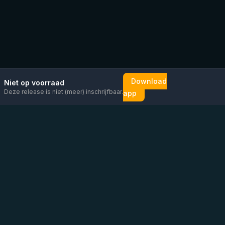
Download
Niet op voorraad
Deze release is niet (meer) inschrijfbaar.
app
Mail ons
Bericht ons op
Open
direct
WhatsApp
chat