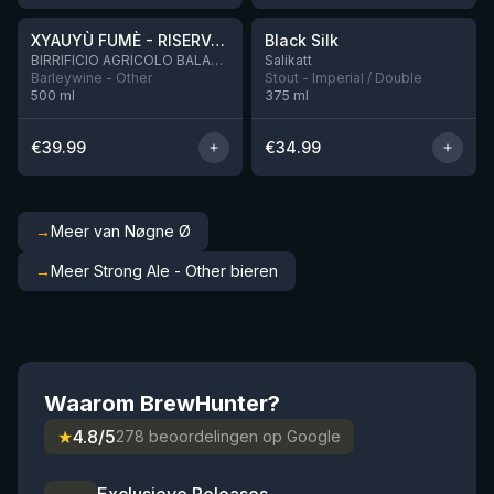
XYAUYÙ FUMÈ - RISERVA 2019
Black Silk
Nog 2
BIRRIFICIO AGRICOLO BALADIN - Baladin Indipendente Italian Farm Brewery
Salikatt
Barleywine - Other
Stout - Imperial / Double
500
ml
375
ml
€
39.99
€
34.99
→
Meer van Nøgne Ø
→
Meer Strong Ale - Other bieren
Waarom BrewHunter?
★
4.8/5
278 beoordelingen op Google