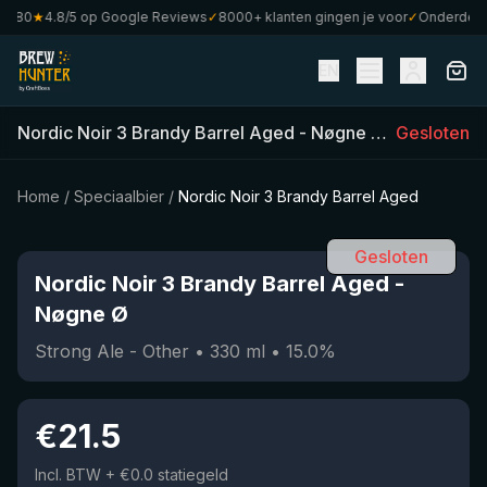
80
★
4.8/5 op Google Reviews
✓
8000+ klanten gingen je voor
✓
Onderdeel va
EN
Nordic Noir 3 Brandy Barrel Aged
-
Nøgne Ø
(
330
Gesloten
ml)
•
1
Home
/
Speciaalbier
/
Nordic Noir 3 Brandy Barrel Aged
Gesloten
Nordic Noir 3 Brandy Barrel Aged
-
Nøgne Ø
Strong Ale - Other
•
330
ml
•
15.0
%
€
21.5
Incl. BTW
+ €0.0 statiegeld