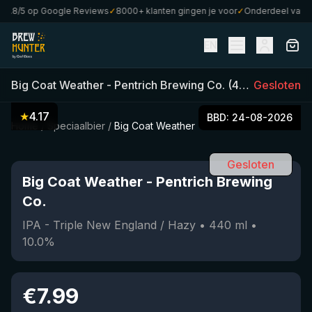
.8/5 op Google Reviews
✓
8000+ klanten gingen je voor
✓
Onderdeel van Cra
EN
Big Coat Weather
-
Pentrich Brewing Co.
(
440
ml)
Gesloten
•
10.0
★
4.17
BBD:
24-08-2026
Home
/
Speciaalbier
/
Big Coat Weather
Gesloten
Big Coat Weather
-
Pentrich Brewing
Co.
IPA - Triple New England / Hazy
•
440
ml
•
10.0
%
€
7.99