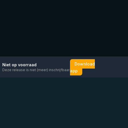
Download
Niet op voorraad
Deze release is niet (meer) inschrijfbaar.
app
Mail ons
Bericht ons op
Open
direct
WhatsApp
chat