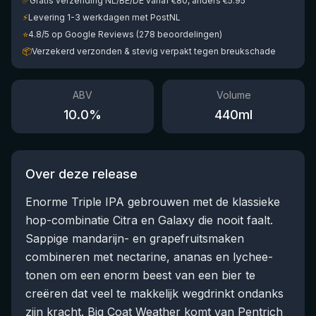
✅
Gratis verzending NL/BE/DE vanaf €80, anders €5.95
⚡
Levering 1-3 werkdagen met PostNL
⭐
4.8/5 op Google Reviews (278 beoordelingen)
📦
Verzekerd verzonden & stevig verpakt tegen breukschade
ABV
Volume
10.0
%
440
ml
Over deze release
Enorme Triple IPA gebrouwen met de klassieke
hop-combinatie Citra en Galaxy die nooit faalt.
Sappige mandarijn- en grapefruitsmaken
combineren met nectarine, ananas en lychee-
tonen om een enorm beest van een bier te
creëren dat veel te makkelijk wegdrinkt ondanks
zijn kracht. Big Coat Weather komt van Pentrich