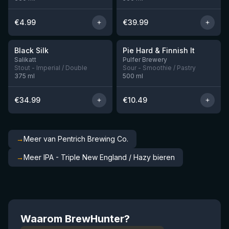
€
4.99
€
39.99
★
★
4.53
4.33
Black Silk
Pie Hard & Finnish It
Nog 3
Nog 1
Salikatt
Pulfer Brewery
Stout - Imperial / Double
Sour - Smoothie / Pastry
375
ml
500
ml
€
34.99
€
10.49
→
Meer van Pentrich Brewing Co.
→
Meer IPA - Triple New England / Hazy bieren
Waarom BrewHunter?