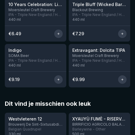
10 Years Celebration: Liftoff
Triple Bluff (Wicked Barrel collab)
Nog 7
Nog 4
Moersleutel Craft Brewery
Blackout Brewing
IPA - Triple New England / Hazy
IPA - Triple New England / Hazy
440
ml
440
ml
€
6.49
€
7.29
★
★
4.1
4.13
Indigo
Extravagant: Dolcita TIPA
Nog 7
SOMA Beer
Moersleutel Craft Brewery
IPA - Triple New England / Hazy
IPA - Triple New England / Hazy
440
ml
440
ml
€
9.19
€
9.99
Dit vind je misschien ook leuk
★
★
4.46
4.48
Westvleteren 12
XYAUYÙ FUMÈ - RISERVA 2019
Brouwerij De Sint-Sixtusabdij van Westvleteren
BIRRIFICIO AGRICOLO BALADIN - Baladin Indipendente Italian Farm Brewery
Belgian Quadrupel
Barleywine - Other
330
ml
500
ml