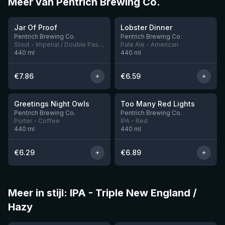
Meer van Pentrich Brewing Co.
★
★
3.95
3.81
Jar Of Proof
Lobster Dinner
Nog 3
Nog 10
Pentrich Brewing Co.
Pentrich Brewing Co.
Stout - Imperial / Double Pastry
Pale Ale - American
440
ml
440
ml
€
7.86
€
6.59
★
★
3.92
3.7
Greetings Night Owls
Too Many Red Lights
Nog 6
Pentrich Brewing Co.
Pentrich Brewing Co.
Porter - Coffee
IPA - Red
440
ml
440
ml
€
6.29
€
6.89
Meer in stijl: IPA - Triple New England /
Hazy