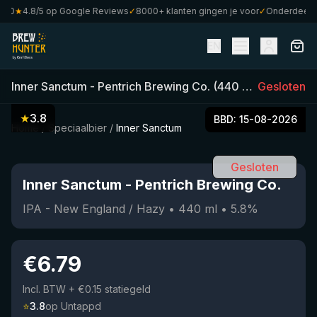
0
★
4.8/5 op Google Reviews
✓
8000+ klanten gingen je voor
✓
Onderdeel van
EN
Inner Sanctum
-
Pentrich Brewing Co.
(
440
ml)
Gesloten
•
5.8
%
•
I
★
3.8
BBD:
15-08-2026
Home
/
Speciaalbier
/
Inner Sanctum
Gesloten
Inner Sanctum
-
Pentrich Brewing Co.
IPA - New England / Hazy
•
440
ml
•
5.8
%
€
6.79
Incl. BTW
+ €0.15 statiegeld
⭐
3.8
op Untappd