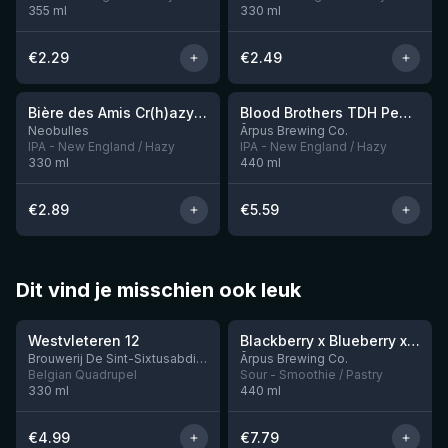
355
ml
330
ml
€
2.29
€
2.49
★
★
3.54
3.92
Bière des Amis Cr(h)azy IPA
Blood Brothers TDH Peacharine x Taiheke x Riwaka IPA
Neobulles
Ārpus Brewing Co.
IPA - New England / Hazy
IPA - New England / Hazy
330
ml
440
ml
€
2.89
€
5.59
Dit vind je misschien ook leuk
★
★
4.46
4.3
Westvleteren 12
Blackberry x Blueberry x Mango x Pineapple x Peanut Butter Smoothie Sour Ale
Nog 9
Brouwerij De Sint-Sixtusabdij van Westvleteren
Ārpus Brewing Co.
Belgian Quadrupel
Sour - Smoothie / Pastry
330
ml
440
ml
€
4.99
€
7.79
4.48
4.53