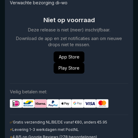
Verwachte bezorging di–wo
Niet op voorraad
Deze release is niet (meer) inschrijfbaar.
Download de app en zet notificaties aan om nieuwe
drops niet te missen.
App Store
Play Store
Veilig betalen met:
✅
Gratis verzending NL/BE/DE vanaf €80, anders €5.95
⚡
Levering 1-3 werkdagen met PostNL
⭐
4.8/5 op Google Reviews (278 beoordelingen)