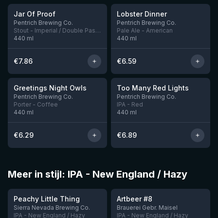
Jar Of Proof
Lobster Dinner
Nog 3
Nog 10
Pentrich Brewing Co.
Pentrich Brewing Co.
Stout - Imperial / Double Pastry
Pale Ale - American
440
ml
440
ml
€
7.86
€
6.59
★
★
3.92
3.7
Greetings Night Owls
Too Many Red Lights
Nog 6
Pentrich Brewing Co.
Pentrich Brewing Co.
Porter - Coffee
IPA - Red
440
ml
440
ml
€
6.29
€
6.89
Meer in stijl: IPA - New England / Hazy
★
★
3.63
3.77
Peachy Little Thing
Artbeer #8
Nog 1
Sierra Nevada Brewing Co.
Brauerei Gebr. Maisel
IPA - New England / Hazy
IPA - New England / Hazy