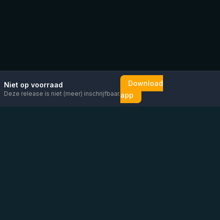
Download
Niet op voorraad
Deze release is niet (meer) inschrijfbaar.
app
Mail ons
Bericht ons op
Open
direct
WhatsApp
chat