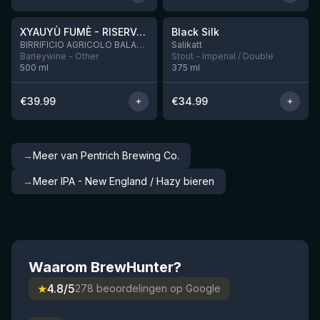
★
★
XYAUYÙ FUMÈ - RISERVA 2019
Black Silk
Nog 3
BIRRIFICIO AGRICOLO BALADIN - Baladin Indipendente Italian Farm Brewery
Salikatt
Barleywine - Other
Stout - Imperial / Double
500
ml
375
ml
€
39.99
€
34.99
→
Meer van Pentrich Brewing Co.
→
Meer IPA - New England / Hazy bieren
Waarom BrewHunter?
★
4.8/5
278 beoordelingen op Google