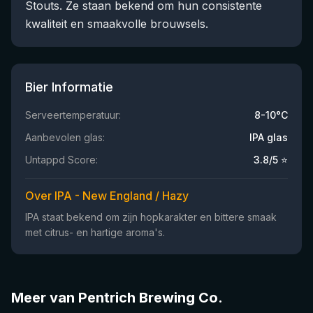
Stouts. Ze staan bekend om hun consistente
kwaliteit en smaakvolle brouwsels.
Bier Informatie
Serveertemperatuur:
8-10°C
Aanbevolen glas:
IPA glas
Untappd Score:
3.8
/5 ⭐
Over IPA - New England / Hazy
IPA staat bekend om zijn hopkarakter en bittere smaak
met citrus- en hartige aroma's.
Meer van Pentrich Brewing Co.
★
★
3.95
3.81