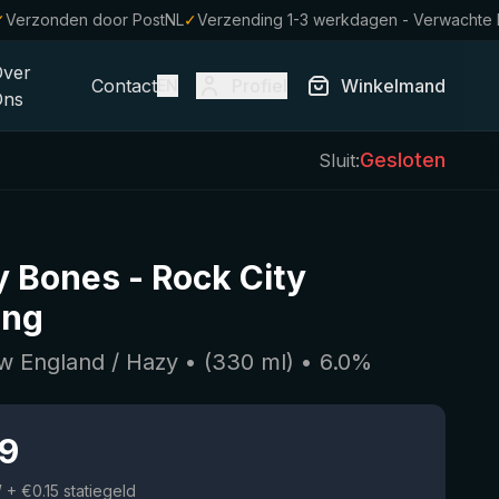
✓
Verzonden door PostNL
✓
Verzending 1-3 werkdagen - Verwachte
Over
Contact
Profiel
Winkelmand
EN
Ons
Gesloten
Sluit:
y Bones
-
Rock City
ing
w England / Hazy
• (
330
ml)
•
6.0
%
19
W
+ €0.15 statiegeld