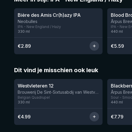
★
★
3.54
3.92
Bière des Amis Cr(h)azy IPA
Neobulles
Ārpus Brew
IPA - New England / Hazy
IPA - New E
330
ml
440
ml
€
2.89
€
5.59
Dit vind je misschien ook leuk
★
★
4.46
4.3
Westvleteren 12
Brouwerij De Sint-Sixtusabdij van Westvleteren
Ārpus Brew
Belgian Quadrupel
Sour - Smoot
330
ml
440
ml
€
4.99
€
7.79