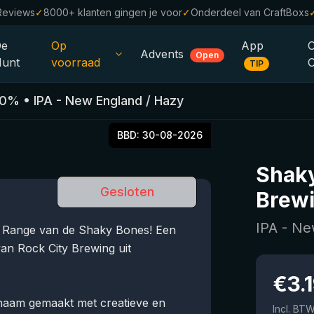
Reviews
✓
8000+ klanten gingen je voor
✓
Onderdeel van CraftBoxs
De
Op
App
Advents
Open
unt
voorraad
TIP
Alle Bieren
.0
%
•
IPA - New England / Hazy
Alcoholvrij
0.0
BBD:
30-08-2026
%
Sale %
Shak
Cadeaubonnen
Gesloten
Brew
Bierpakketten
IPA - Ne
re Range van de Shaky Bones! Een
Brouwerijen
an Rock City Brewing uit
Bierstijlen
€
3.
 naam gemaakt met creatieve en
Incl. BT