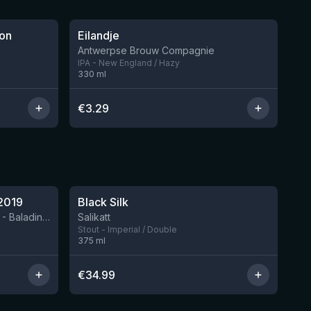
★
3.57
ion
Eilandje
Nog 3
Nog 6
Antwerpse Brouw Compagnie
IPA - New England / Hazy
330
ml
€
3.29
★
4.53
2019
Black Silk
Nog 3
BIRRIFICIO AGRICOLO BALADIN - Baladin Indipendente Italian Farm Brewery
Salikatt
Stout - Imperial / Double
375
ml
€
34.99