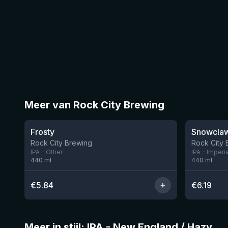
Meer van Rock City Brewing
★
★
3.6
3.79
Frosty
Snowcla
Nog 1
Rock City Brewing
Rock City 
IPA - Other
IPA - Imperi
440
ml
440
ml
€
5.84
€
6.19
Meer in stijl: IPA - New England / Hazy