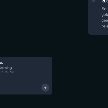
RE
Ben
gel
gee
rel
ws
Nog 10
Brewing
al / Double