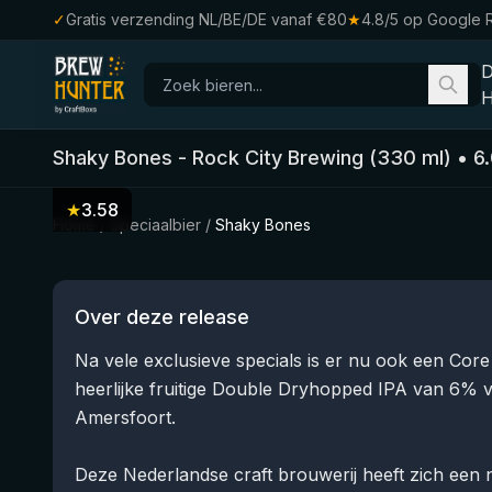
✓
Gratis verzending NL/BE/DE vanaf €80
★
4.8/5 op Google 
H
Shaky Bones
-
Rock City Brewing
(
330
ml)
•
6
★
3.58
Home
/
Speciaalbier
/
Shaky Bones
Over deze release
Na vele exclusieve specials is er nu ook een Co
heerlijke fruitige Double Dryhopped IPA van 6% v
Amersfoort.
Deze Nederlandse craft brouwerij heeft zich een