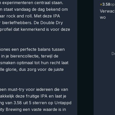
en experimenteren centraal staan.
⭐
3.58
op
en staat vandaag de dag bekend om
Verwach
ar rock and roll. Met deze IPA
wo
 bierliefhebbers. De Double Dry
kprofiel dat kenmerkend is voor deze
ones een perfecte balans tussen
D
n je bierencollectie, terwijl de
maken optimaal tot hun recht laat
lle glorie, dus zorg voor de juiste
een must-try voor iedereen die van
kelijk deze fruitige IPA en laat je
ng van 3.58 uit 5 sterren op Untappd
ity Brewing een vaste waarde is in