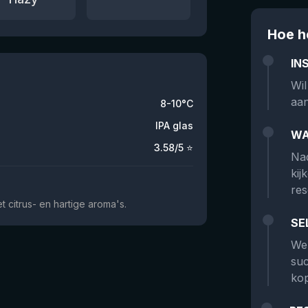
Hoe h
IN
Wil
aan
8-10°C
IPA glas
WA
3.58
/5 ⭐
Nad
kij
res
 citrus- en hartige aroma's.
SE
We 
suc
kop