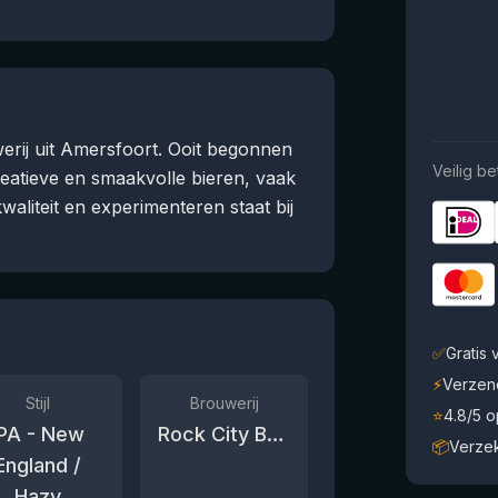
erij uit Amersfoort. Ooit begonnen
Veilig be
eatieve en smaakvolle bieren, vaak
aliteit en experimenteren staat bij
✅
Gratis
⚡
Verzen
Stijl
Brouwerij
⭐
4.8/5 
IPA - New
Rock City Brewing
📦
Verze
England /
Hazy