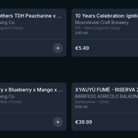
Blood Brothers TDH Peacharine x Taiheke x Riwaka IPA
10 Years Celebration: Ignit
ing Co.
Moersleutel Craft Brewery
ngland / Hazy
IPA - New England / Hazy
440
ml
€
5.49
★
4.48
Blackberry x Blueberry x Mango x Pineapple x Peanut Butter Smoothie Sour Ale
XYAUYÙ FUMÈ - RISERVA 
Nog 9
ing Co.
hie / Pastry
Barleywine - Other
500
ml
€
39.99