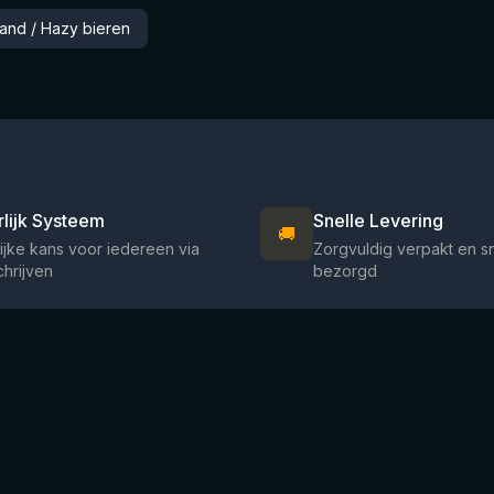
and / Hazy bieren
rlijk Systeem
Snelle Levering
🚚
ijke kans voor iedereen via
Zorgvuldig verpakt en s
chrijven
bezorgd