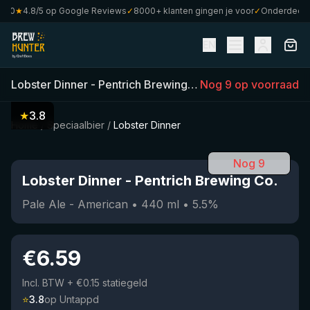
0
★
4.8/5 op Google Reviews
✓
8000+ klanten gingen je voor
✓
Onderdeel van
EN
Lobster Dinner
-
Pentrich Brewing Co.
Nog 9 op voorraad
(
440
ml)
•
5.5
%
•
★
3.8
Home
/
Speciaalbier
/
Lobster Dinner
Nog 9
Lobster Dinner
-
Pentrich Brewing Co.
Pale Ale - American
•
440
ml
•
5.5
%
€
6.59
Incl. BTW
+ €0.15 statiegeld
⭐
3.8
op Untappd