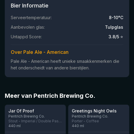
Bier Informatie
Serveertemperatuur:
8-10°C
Aanbevolen glas:
Tulpglas
Untappd Score:
3.8
/5 ⭐
Over Pale Ale - American
Pale Ale - American heeft unieke smaakkenmerken die
het onderscheidt van andere bierstijlen.
Meer van Pentrich Brewing Co.
★
★
3.95
3.92
Jar Of Proof
Greetings Night Owls
Nog 3
Pentrich Brewing Co.
Pentrich Brewing Co.
Stout - Imperial / Double Pastry
Porter - Coffee
440
ml
440
ml