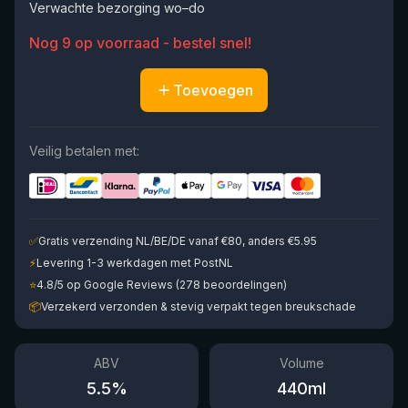
Verwachte bezorging wo–do
Nog 9 op voorraad - bestel snel!
Toevoegen
Veilig betalen met:
✅
Gratis verzending NL/BE/DE vanaf €80, anders €5.95
⚡
Levering 1-3 werkdagen met PostNL
⭐
4.8/5 op Google Reviews (278 beoordelingen)
📦
Verzekerd verzonden & stevig verpakt tegen breukschade
ABV
Volume
5.5
%
440
ml