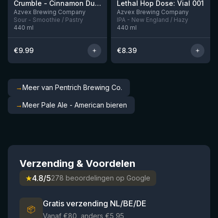
Crumble - Cinnamon Dusted Apple Crumble And Vanilla Ice Cream
Lethal Hop Dose: Vial 001
Nog 1
Nog 2
Azvex Brewing Company
Azvex Brewing Company
Sour - Smoothie / Pastry
IPA - New England / Hazy
440
ml
440
ml
€
9.99
€
8.39
→
Meer van Pentrich Brewing Co.
→
Meer Pale Ale - American bieren
Verzending & Voordelen
★
4.8/5
278 beoordelingen op Google
Gratis verzending NL/BE/DE
📦
Vanaf €80, anders €5,95