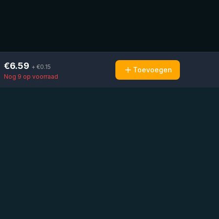
€
6.59
+ €
0.15
Toevoegen
Nog 9 op voorraad
Mail ons
Bericht ons op
Open
direct
WhatsApp
chat