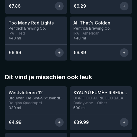
€
7.86
€
6.29
★
3.7
Too Many Red Lights
All That's Golden
Nog 6
Nog 11
Pentrich Brewing Co.
Pentrich Brewing Co.
IPA - Red
IPA - American
440
ml
440
ml
€
6.89
€
6.89
Dit vind je misschien ook leuk
★
★
4.46
4.48
Westvleteren 12
XYAUYÙ FUMÈ - RISERVA 2019
Brouwerij De Sint-Sixtusabdij van Westvleteren
BIRRIFICIO AGRICOLO BALADIN - Baladin Indipendente Italian Farm Brewery
Belgian Quadrupel
Barleywine - Other
330
ml
500
ml
€
4.99
€
39.99
★
★
4.64
4.29