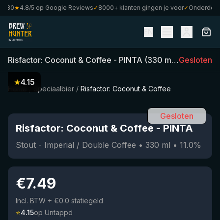
80
★
4.8/5 op Google Reviews
✓
8000+ klanten gingen je voor
✓
Onderdeel va
EN
Risfactor: Coconut & Coffee
-
PINTA
(
330
ml)
•
Gesloten
11.0
%
•
S
★
4.15
Home
/
Speciaalbier
/
Risfactor: Coconut & Coffee
Gesloten
Risfactor: Coconut & Coffee
-
PINTA
Stout - Imperial / Double Coffee
•
330
ml
•
11.0
%
€
7.49
Incl. BTW
+ €0.0 statiegeld
⭐
4.15
op Untappd