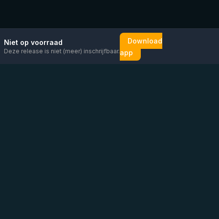
Download
Niet op voorraad
Deze release is niet (meer) inschrijfbaar.
app
Mail ons
Bericht ons op
Open
direct
WhatsApp
chat
Be the first to know!
KVK
:
76448630