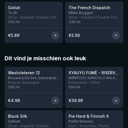
Goliat
The French Dispatch
Nog 2
Nog 1
To Øl
Bådin Bryggeri
Stout - Imperial / Double Coffee
Stout - Imperial / Double Coffee
330
ml
330
ml
€
5.89
€
5.59
Dit vind je misschien ook leuk
★
★
4.46
4.48
Westvleteren 12
XYAUYÙ FUMÈ - RISERVA 2019
Brouwerij De Sint-Sixtusabdij van Westvleteren
BIRRIFICIO AGRICOLO BALADIN - Baladin Indipendente Italian Farm Brewery
Belgian Quadrupel
Barleywine - Other
330
ml
500
ml
€
4.99
€
39.99
★
★
4.53
4.33
Black Silk
Pie Hard & Finnish It
Nog 3
Nog 1
Salikatt
Pulfer Brewery
Stout - Imperial / Double
Sour - Smoothie / Pastry