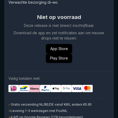
Verwachte bezorging di–wo
Niet op voorraad
Deze release is niet (meer) inschrijfbaar.
Download de app en zet notificaties aan om nieuwe
drops niet te missen.
App Store
Play Store
Veilig betalen met:
✅
Gratis verzending NL/BE/DE vanaf €80, anders €5.95
⚡
Levering 1-3 werkdagen met PostNL
⭐
4.8/5 op Google Reviews (278 beoordelingen)