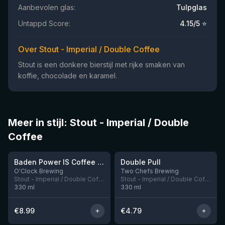
Aanbevolen glas:
Tulpglas
Untappd Score:
4.15
/5 ⭐
Over Stout - Imperial / Double Coffee
Stout is een donkere bierstijl met rijke smaken van
koffie, chocolade en karamel.
Meer in stijl: Stout - Imperial / Double
Coffee
★
★
3.98
3.91
Baden Power IS Coffee Bourbon
Double Pull
Nog 1
Nog 4
O'Clock Brewing
Two Chefs Brewing
Stout - Imperial / Double Coffee
Stout - Imperial / Double Coffee
330
ml
330
ml
€
8.99
€
4.79
★
★
4.03
3.87