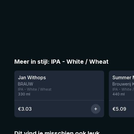
Meer in stijl: IPA - White / Wheat
★
3.33
Jan Withops
Summer M
BRAUW
Brouwerij 
IPA - White / Wheat
IPA - White 
330
ml
440
ml
€
3.03
€
5.09
Dit vind je misschien ook leuk