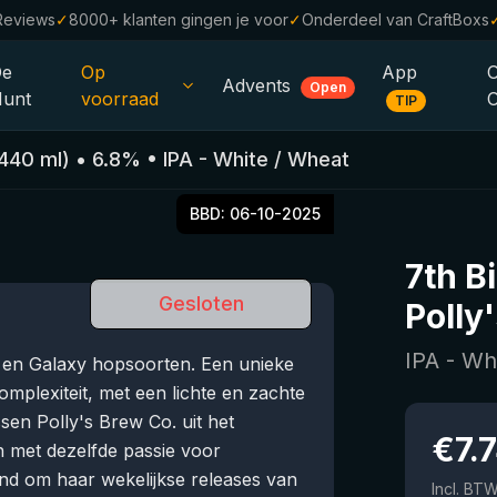
Reviews
✓
8000+ klanten gingen je voor
✓
Onderdeel van CraftBoxs
De
Op
App
Advents
Open
unt
voorraad
TIP
Alle Bieren
440
ml)
•
6.8
%
•
IPA - White / Wheat
Alcoholvrij
0.0
BBD:
06-10-2025
%
Sale %
7th B
Cadeaubonnen
Gesloten
Polly
Bierpakketten
IPA - Wh
 en Galaxy hopsoorten. Een unieke
Brouwerijen
omplexiteit, met een lichte en zachte
sen Polly's Brew Co. uit het
Bierstijlen
€
7.
 met dezelfde passie voor
nd om haar wekelijkse releases van
Incl. BT