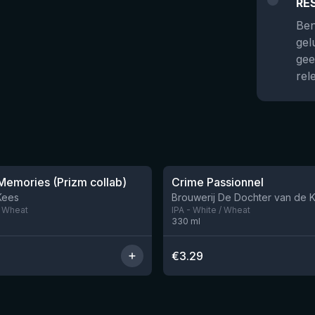
RE
Ben
gel
gee
rel
★
3.63
emories (Prizm collab)
Crime Passionnel
Nog 7
Kees
Brouwerij De Dochter van de 
/ Wheat
IPA - White / Wheat
330
ml
€
3.29