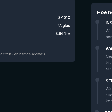
Hoe h
8-10°C
IN
IPA glas
Wil
3.66
/5 ⭐
aan
WA
 citrus- en hartige aroma's.
Nad
kij
res
SE
We 
suc
kop