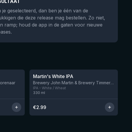
SULTAAT
 je geselecteerd, dan ben je één van de
ukkigen die deze release mag bestellen. Zo niet,
n ramp; houd de app in de gaten voor nieuwe
eases.
★
3.43
Martin's White IPA
Nog 12
Korenaar
Brewery John Martin & Brewery Timmermans
IPA - White / Wheat
330
ml
€
2.99