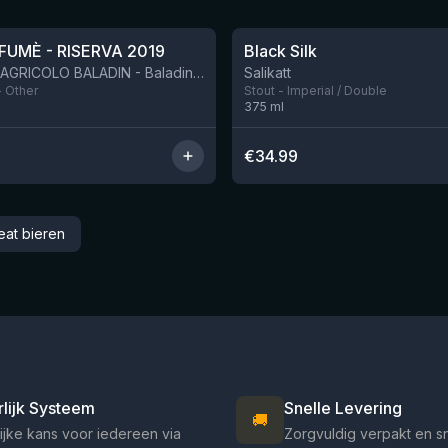
★
4.53
FUMÈ - RISERVA 2019
Black Silk
BIRRIFICIO AGRICOLO BALADIN - Baladin Indipendente Italian Farm Brewery
Salikatt
- Other
Stout - Imperial / Double
375
ml
€
34.99
eat bieren
rlijk Systeem
Snelle Levering
🚚
ijke kans voor iedereen via
Zorgvuldig verpakt en s