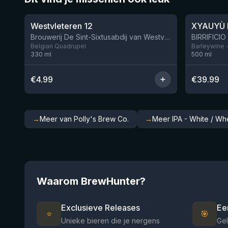
★
★
4.46
4.48
Westvleteren 12
XYAUYÙ 
Brouwerij De Sint-Sixtusabdij van Westvleteren
Belgian Quadrupel
Barleywine 
330
ml
500
ml
€
4.99
€
39.99
→
Meer van Polly's Brew Co.
→
Meer IPA - White / Wh
Waarom BrewHunter?
Exclusieve Releases
Ee
⭐
🎯
Unieke bieren die je nergens
Gel