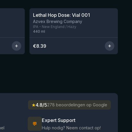
★
4.29
Lethal Hop Dose: Vial 001
Nog 2
Nog 11
Azvex Brewing Company
IPA - New England / Hazy
440
ml
€
8.39
★
4.8/5
278 beoordelingen op Google
Expert Support
💬
nel
Hulp nodig? Neem contact op!