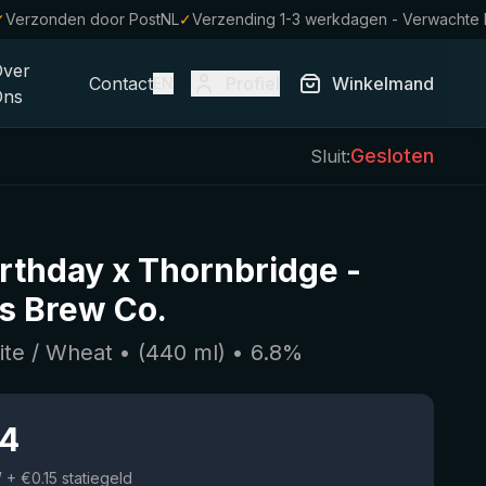
✓
Verzonden door PostNL
✓
Verzending 1-3 werkdagen - Verwachte 
Over
Contact
Profiel
Winkelmand
EN
Ons
Gesloten
Sluit:
irthday x Thornbridge
-
's Brew Co.
ite / Wheat
• (
440
ml)
•
6.8
%
74
W
+ €0.15 statiegeld