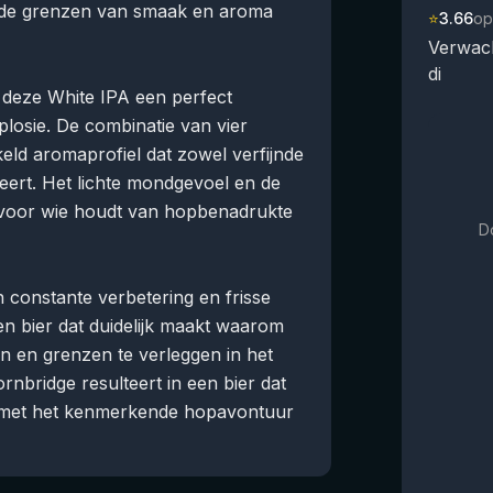
uw de grenzen van smaak en aroma
⭐
3.66
op
Verwac
di
 deze White IPA een perfect
losie. De combinatie van vier
eld aromaprofiel dat zowel verfijnde
nteert. Het lichte mondgevoel en de
t voor wie houdt van hopbenadrukte
D
 constante verbetering en frisse
en bier dat duidelijk maakt waarom
n en grenzen te verleggen in het
bridge resulteert in een bier dat
, met het kenmerkende hopavontuur