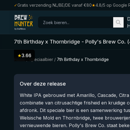
✓
Gratis verzending NL/BE/DE vanaf €80
★
4.8/5 op Google 
H
7th Birthday x Thornbridge
-
Polly's Brew Co.
(
★
3.66
Home
/
Speciaalbier
/
7th Birthday x Thornbridge
Over deze release
White IPA gebrouwd met Amarillo, Cascade, Citra
combinatie van citrusachtige frisheid en kruidige c
afdronk. Dit speciale bier is een samenwerking tus
Welsische Mold en Thornbridge, twee brouwerijen
vernieuwende bieren. Polly's Brew Co. staat beke