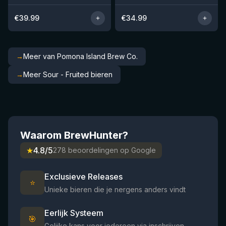
€
39.99
€
34.99
→
Meer van Pomona Island Brew Co.
→
Meer Sour - Fruited bieren
Waarom BrewHunter?
★
4.8/5
278 beoordelingen op Google
Exclusieve Releases
⭐
Unieke bieren die je nergens anders vindt
Eerlijk Systeem
🎯
Gelijke kans voor iedereen via inschrijven