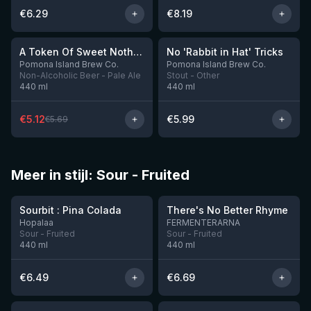
€
6.29
€
8.19
★
★
3.65
3.94
-
10
%
A Token Of Sweet Nothing
No 'Rabbit in Hat' Tricks
Nog 9
Nog 5
Pomona Island Brew Co.
Pomona Island Brew Co.
Non-Alcoholic Beer - Pale Ale
Stout - Other
440
ml
440
ml
€
5.12
€
5.99
€
5.69
Meer in stijl: Sour - Fruited
★
★
3.61
3.78
Sourbit : Pina Colada
There's No Better Rhyme
Nog 6
Nog 7
Hopalaa
FERMENTERARNA
Sour - Fruited
Sour - Fruited
440
ml
440
ml
€
6.49
€
6.69
★
4.18