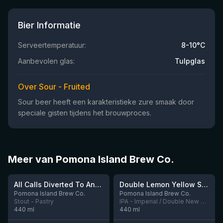
Bier Informatie
Serveertemperatuur:
8-10°C
Aanbevolen glas:
Tulpglas
Over Sour - Fruited
Sour beer heeft een karakteristieke zure smaak door
speciale gisten tijdens het brouwproces.
Meer van Pomona Island Brew Co.
★
★
4.06
4.02
All Calls Diverted To Answer Phone
Double Lemon Yellow Sun
Nog 5
Nog 7
Pomona Island Brew Co.
Pomona Island Brew Co.
Stout - Pastry
IPA - Imperial / Double New England / Hazy
440
ml
440
ml