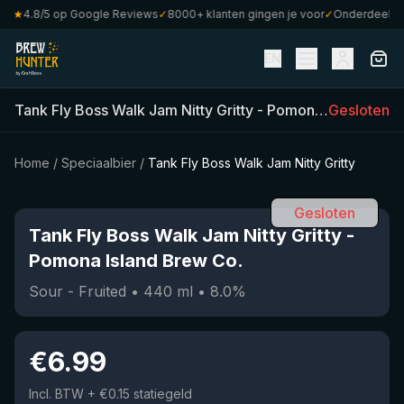
★
4.8/5 op Google Reviews
✓
8000+ klanten gingen je voor
✓
Onderdeel van 
EN
Tank Fly Boss Walk Jam Nitty Gritty
-
Pomona Island Brew Co.
Gesloten
Home
/
Speciaalbier
/
Tank Fly Boss Walk Jam Nitty Gritty
Gesloten
Tank Fly Boss Walk Jam Nitty Gritty
-
Pomona Island Brew Co.
Sour - Fruited
•
440
ml
•
8.0
%
€
6.99
Incl. BTW
+ €0.15 statiegeld