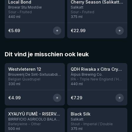
Local Bond
Cherry Season (Salikatt x Lindheim)
Nog 8
Nog 4
Browar Stu Mostów
Salikatt
Sour - Fruited
Sour - Fruited
440
ml
375
ml
€
5.69
€
22.99
Dit vind je misschien ook leuk
★
★
4.46
4.26
Westvleteren 12
QDH Riwaka x Citra Cryo x Mosaic Cryo x Nectaron TIPA
Nog 9
Brouwerij De Sint-Sixtusabdij van Westvleteren
Ārpus Brewing Co.
Belgian Quadrupel
IPA - Triple New England / Hazy
330
ml
440
ml
€
4.99
€
7.29
★
★
4.48
4.53
XYAUYÙ FUMÈ - RISERVA 2019
Black Silk
Nog 3
BIRRIFICIO AGRICOLO BALADIN - Baladin Indipendente Italian Farm Brewery
Salikatt
Barleywine - Other
Stout - Imperial / Double
500
ml
375
ml