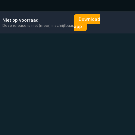
Download
Niet op voorraad
Deze release is niet (meer) inschrijfbaar.
app
Mail ons
Bericht ons op
Open
direct
WhatsApp
chat
Be the first to know!
KVK
:
76448630
BTW
:
NL860626623B01