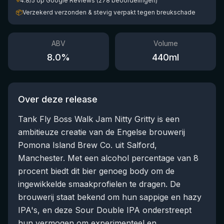
⭐
4.8/5 op Google Reviews (278 beoordelingen)
📦
Verzekerd verzonden & stevig verpakt tegen breukschade
ABV
Volume
8.0
%
440
ml
Over deze release
Tank Fly Boss Walk Jam Nitty Gritty is een
ambitieuze creatie van de Engelse brouwerij
Pomona Island Brew Co. uit Salford,
Manchester. Met een alcohol percentage van 8
procent biedt dit bier genoeg body om de
ingewikkelde smaakprofielen te dragen. De
brouwerij staat bekend om hun sappige en hazy
IPA's, en deze Sour Double IPA onderstreept
hun vermogen om experimenteel en