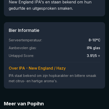
New England IPA's en staan bekend om hun
gedurfde en uitgesproken smaken.
Bier Informatie
Serveertemperatuur:
8-10°C
Aanbevolen glas:
IPA glas
Untappd Score:
3.91
/5 ⭐
Over IPA - New England / Hazy
IPA staat bekend om zijn hopkarakter en bittere smaak
met citrus- en hartige aroma's.
Meer van Popihn
★
★
3.95
3.74