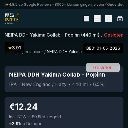
0
★
4.8/5 op Google Reviews
✓
8000+ klanten gingen je voor
✓
Onderdeel van 
EN
NEIPA DDH Yakima Collab
-
Popihn
(
440
ml)
•
Gesloten
6.5
%
•
IPA
★
3.91
BBD:
01-05-2026
Home
/
Speciaalbier
/
NEIPA DDH Yakima Collab
Gesloten
NEIPA DDH Yakima Collab
-
Popihn
IPA - New England / Hazy
•
440
ml
•
6.5
%
€
12.24
Incl. BTW
+ €0.15 statiegeld
⭐
3.91
op Untappd