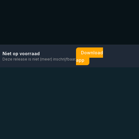
Download
Niet op voorraad
Deze release is niet (meer) inschrijfbaar.
app
Mail ons
Bericht ons op
Open
direct
WhatsApp
chat