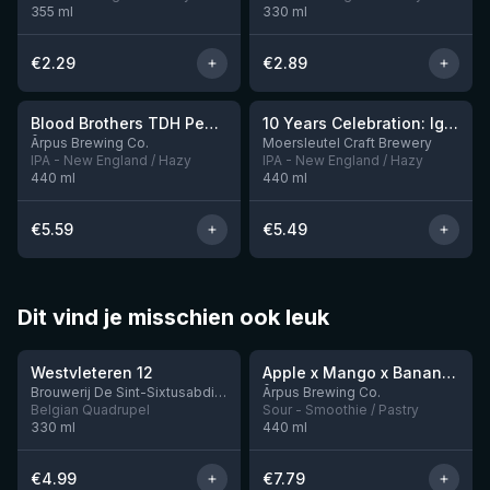
355
ml
330
ml
€
2.29
€
2.89
★
3.92
Blood Brothers TDH Peacharine x Taiheke x Riwaka IPA
10 Years Celebration: Ignition
Nog 3
Ārpus Brewing Co.
Moersleutel Craft Brewery
IPA - New England / Hazy
IPA - New England / Hazy
440
ml
440
ml
€
5.59
€
5.49
Dit vind je misschien ook leuk
★
★
4.46
4.28
Westvleteren 12
Apple x Mango x Banana x Cinnamon Smoothie Sour Ale
Nog 2
Brouwerij De Sint-Sixtusabdij van Westvleteren
Ārpus Brewing Co.
Belgian Quadrupel
Sour - Smoothie / Pastry
330
ml
440
ml
€
4.99
€
7.79
4.48
4.29