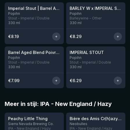
Imperial Stout | Barrel Aged Bourbon 24 mois Tonka / Vanilla beans
BARLEY W x IMPERIAL STOUT / BARREL AGED BLEND BOURBON 24 MOIS
Nog 12
Popihn
Popihn
Stout - Imperial / Double
Barleywine - Other
330
ml
330
ml
€
8.19
€
8.29
★
★
3.93
3.68
Barrel Aged Blend Poivre De Kampot
IMPERIAL STOUT
Nog 3
Popihn
Popihn
Stout - Imperial / Double
Stout - Imperial / Double
330
ml
330
ml
€
7.99
€
6.29
Meer in stijl: IPA - New England / Hazy
★
★
3.63
3.54
Peachy Little Thing
Bière des Amis Cr(h)azy IPA
Sierra Nevada Brewing Co.
Neobulles
IPA - New England / Hazy
IPA - New England / Hazy