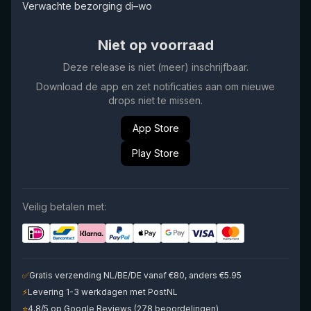
Verwachte bezorging di–wo
Niet op voorraad
Deze release is niet (meer) inschrijfbaar.
Download de app en zet notificaties aan om nieuwe
drops niet te missen.
App Store
Play Store
Veilig betalen met:
✅
Gratis verzending NL/BE/DE vanaf €80, anders €5.95
⚡
Levering 1-3 werkdagen met PostNL
⭐
4.8/5 op Google Reviews (278 beoordelingen)