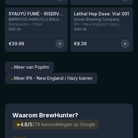
★
★
XYAUYÙ FUMÈ - RISERVA 2019
Lethal Hop Dose: Vial 001
Nog 1
BIRRIFICIO AGRICOLO BALADIN - Baladin Indipendente Italian Farm Brewery
Azvex Brewing Company
Barleywine - Other
IPA - New England / Hazy
500
ml
440
ml
€
39.99
€
8.39
→
Meer van Popihn
→
Meer IPA - New England / Hazy bieren
Waarom BrewHunter?
★
4.8/5
278 beoordelingen op Google