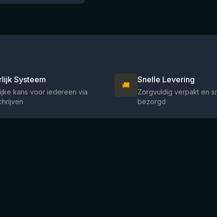
rlijk Systeem
Snelle Levering
🚚
ijke kans voor iedereen via
Zorgvuldig verpakt en s
chrijven
bezorgd