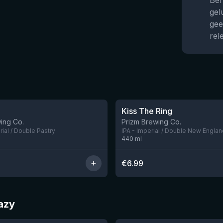
Ben
gel
gee
rel
★
3.99
Kiss The Ring
Nog 1
ing Co.
Prizm Brewing Co.
rial / Double Pastry
IPA - Imperial / Double New Englan
440
ml
€
6.99
Hazy