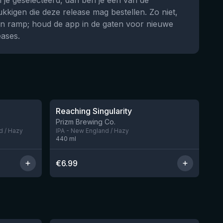
 je geselecteerd, dan ben je één van de
ukkigen die deze release mag bestellen. Zo niet,
n ramp; houd de app in de gaten voor nieuwe
eases.
★
3.89
Reaching Singularity
Nog 1
Nog 3
Prizm Brewing Co.
d / Hazy
IPA - New England / Hazy
440
ml
€
6.99