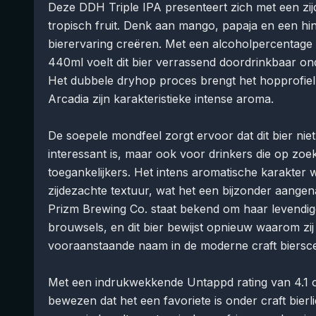
Deze DDH Triple IPA presenteert zich met een zi
tropisch fruit. Denk aan mango, papaja en een hin
bierervaring creëren. Met een alcoholpercentage
440ml voelt dit bier verrassend doordrinkbaar on
Het dubbele dryhop proces brengt het hopprofiel
Arcadia zijn karakteristieke intense aroma.
De soepele mondfeel zorgt ervoor dat dit bier niet
interessant is, maar ook voor drinkers die op zoek 
toegankelijkers. Het intens aromatische karakter
zijdezachte textuur, wat het een bijzonder aange
Prizm Brewing Co. staat bekend om haar levendig
brouwsels, en dit bier bewijst opnieuw waarom zij
vooraanstaande naam in de moderne craft biersc
Met een indrukwekkende Untappd rating van 4.1 o
bewezen dat het een favoriete is onder craft bierli