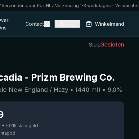
✓
Verzonden door PostNL
✓
Verzending 1-3 werkdagen - Verwachte 
Over
Contact
Profiel
Winkelmand
EN
Ons
Gesloten
Sluit:
cadia
-
Prizm Brewing Co.
iple New England / Hazy
• (
440
ml)
•
9.0
%
9
W
+ €0.15 statiegeld
Untappd