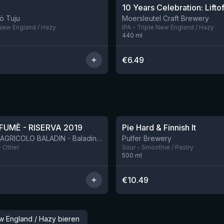
10 Years Celebration: Liftof
Nog 1
ö Tuju
Moersleutel Craft Brewery
 New England / Hazy
IPA - Triple New England / Hazy
440
ml
€
6.49
★
4.33
FUMÈ - RISERVA 2019
Pie Hard & Finnish It
BIRRIFICIO AGRICOLO BALADIN - Baladin Indipendente Italian Farm Brewery
Pulfer Brewery
- Other
Sour - Smoothie / Pastry
500
ml
€
10.49
ew England / Hazy bieren