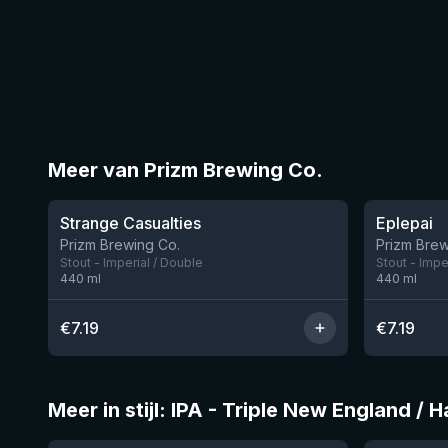
Meer van Prizm Brewing Co.
★
★
4.09
3.77
Strange Casualties
Eplepai
Prizm Brewing Co.
Prizm Brew
Stout - Imperial / Double
Stout - Impe
440
ml
440
ml
€
7.19
€
7.19
Meer in stijl: IPA - Triple New England / 
★
★
3.85
3.96