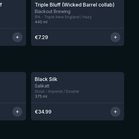
f
Triple Bluff (Wicked Barrel collab)
Nog 6
Nog 4
Blackout Brewing
IPA - Triple New England / Hazy
440
ml
€
7.29
★
4.53
Black Silk
Nog 2
Nog 3
Salikatt
Stout - Imperial / Double
375
ml
€
34.99