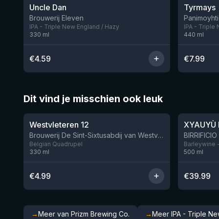
Uncle Dan
Tyrmays
Nog 1
Brouwerij Eleven
Panimoyhti
IPA - Triple New England / Hazy
IPA - Triple
330
ml
440
ml
€
4.59
€
7.99
Dit vind je misschien ook leuk
★
★
4.46
4.48
Westvleteren 12
XYAUYÙ 
Brouwerij De Sint-Sixtusabdij van Westvleteren
Belgian Quadrupel
Barleywine 
330
ml
500
ml
€
4.99
€
39.99
→
Meer van Prizm Brewing Co.
→
Meer IPA - Triple N