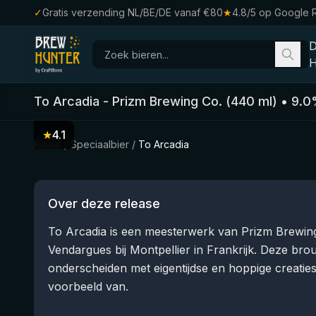
✓
Gratis verzending NL/BE/DE vanaf €80
★
4.8/5 op Google 
H
To Arcadia
-
Prizm Brewing Co.
(
440
ml)
•
9.0
★
4.1
Home
/
Speciaalbier
/
To Arcadia
Over deze release
To Arcadia is een meesterwerk van Prizm Brewing 
Vendargues bij Montpellier in Frankrijk. Deze brou
onderscheiden met eigentijdse en hoppige creaties,
voorbeeld van.