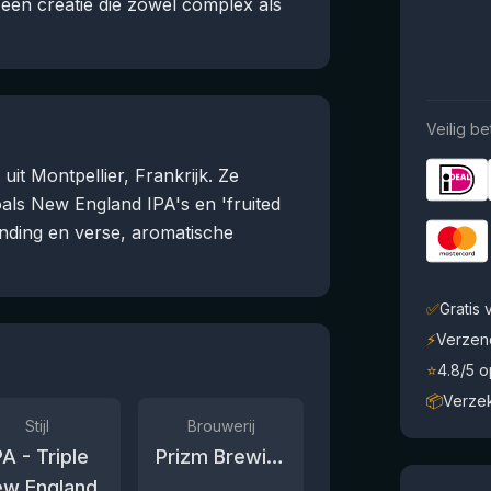
 een creatie die zowel complex als
Veilig be
it Montpellier, Frankrijk. Ze
zoals New England IPA's en 'fruited
nding en verse, aromatische
✅
Gratis
⚡
Verzen
⭐
4.8/5 
📦
Verze
Stijl
Brouwerij
PA - Triple
Prizm Brewing Co.
w England