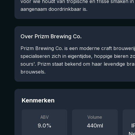
voor wie houdt van tropische en frisse smaken in
aangenaam doordrinkbaar is.
Over Prizm Brewing Co.
Prizm Brewing Co. is een moderne craft brouwerij u
specialiseren zich in eigentijdse, hoppige bieren 
sours'. Prizm staat bekend om haar levendige bra
brouwsels.
Kenmerken
ABV
Volume
9.0
%
440
ml
I
Ne