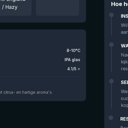
Hoe h
/ Hazy
IN
Wil
aan
WA
8-10°C
Nad
IPA glas
kij
res
4.1
/5 ⭐
SE
We 
 citrus- en hartige aroma's.
suc
kop
RE