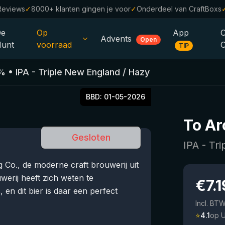
Reviews
✓
8000+ klanten gingen je voor
✓
Onderdeel van CraftBoxs
De
Op
App
Advents
Open
unt
voorraad
TIP
Alle Bieren
%
•
IPA - Triple New England / Hazy
Alcoholvrij
0.0
BBD:
01-05-2026
%
Sale %
To Ar
Cadeaubonnen
Gesloten
IPA - Tr
Bierpakketten
Co., de moderne craft brouwerij uit
Brouwerijen
werij heeft zich weten te
€
7.1
 en dit bier is daar een perfect
Bierstijlen
Incl. BT
⭐
4.1
op 