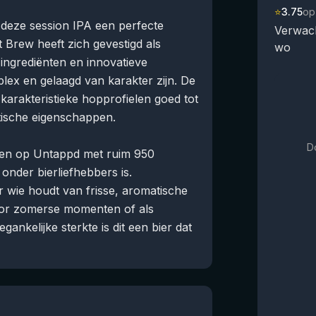
⭐
3.75
op
 deze session IPA een perfecte
Verwach
 Brew heeft zich gevestigd als
wo
 ingrediënten en innovatieve
lex en gelaagd van karakter zijn. De
arakteristieke hopprofielen goed tot
tische eigenschappen.
D
erren op Untappd met ruim 950
onder bierliefhebbers is.
r wie houdt van frisse, aromatische
voor zomerse momenten of als
egankelijke sterkte is dit een bier dat