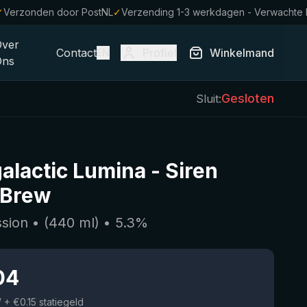
✓
Verzonden door PostNL
✓
Verzending 1-3 werkdagen - Verwachte
Over
Contact
Profiel
Winkelmand
EN
Ons
Gesloten
Sluit:
galactic Lumina
-
Siren
 Brew
ssion
• (
440
ml)
•
5.3
%
04
W
+ €0.15 statiegeld