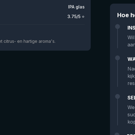
IPA glas
Hoe h
3.75
/5 ⭐
IN
Wil
 citrus- en hartige aroma's.
aan
WA
Nad
kij
res
SE
We 
suc
kop