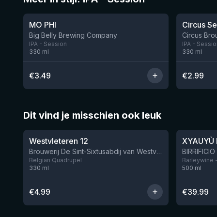
★
★
3.38
3.42
MO PHI
Big Belly Brewing Company
Circus Bro
IPA - Session
IPA - Sessio
330
ml
330
ml
€
3.49
€
2.99
Dit vind je misschien ook leuk
★
★
4.46
4.48
Westvleteren 12
XYAUYÙ 
Brouwerij De Sint-Sixtusabdij van Westvleteren
Belgian Quadrupel
Barleywine 
330
ml
500
ml
€
4.99
€
39.99