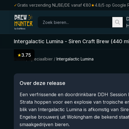
✓
Gratis verzending NL/BE/DE vanaf €80
★
4.8/5 op Google 
H
Intergalactic Lumina
-
Siren Craft Brew
(
440
ml
★
3.75
Home
/
Speciaalbier
/
Intergalactic Lumina
Over deze release
Een verfrissende en doordrinkbare DDH Session
Strata hoppen voor een explosie van tropische e
blik van Intergalactic Lumina is afkomstig van S
Engelse brouwerij uit Wokingham die bekend staat
smaakgedrijven bieren.