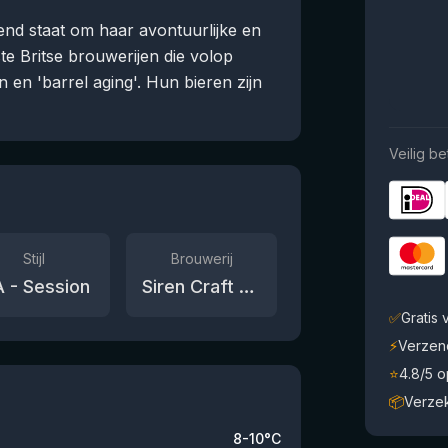
end staat om haar avontuurlijke en
e Britse brouwerijen die volop
 en 'barrel aging'. Hun bieren zijn
Veilig be
Stijl
Brouwerij
A - Session
Siren Craft Brew
✅
Gratis
⚡
Verzen
⭐
4.8/5 
📦
Verze
8-10°C