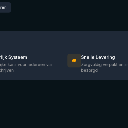
eren
rlijk Systeem
Snelle Levering
🚚
ijke kans voor iedereen via
Zorgvuldig verpakt en s
chrijven
bezorgd