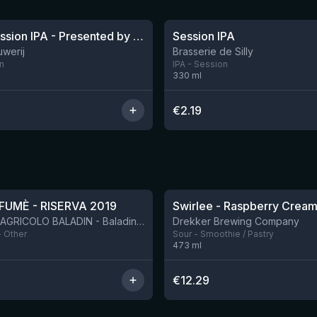
★
3.28
Circus Session IPA - Presented by the Juggler
Session IPA
Nog 8
uwerij
Brasserie de Silly
n
IPA - Session
330
ml
€
2.19
★
4.34
FUMÈ - RISERVA 2019
Swirlee - Raspberry Cream
BIRRIFICIO AGRICOLO BALADIN - Baladin Indipendente Italian Farm Brewery
Drekker Brewing Company
- Other
Sour - Smoothie / Pastry
473
ml
€
12.29