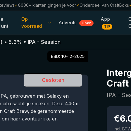
Reviews
✓
8000+ klanten gingen je voor
✓
Onderdeel van CraftBoxs
De
Op
App
Advents
Open
unt
voorraad
TIP
Alle Bieren
)
•
5.3
%
•
IPA - Session
Alcoholvrij
0.0
BBD:
10-12-2025
%
Sale %
Inter
Cadeaubonnen
Gesloten
Craft
Bierpakketten
IPA - Se
 IPA, gebrouwen met Galaxy en
Brouwerijen
n citrusachtige smaken. Deze 440ml
iren Craft Brew, de gerenommeerde
Bierstijlen
€
6.
 om haar avontuurlijke en
Incl. BT