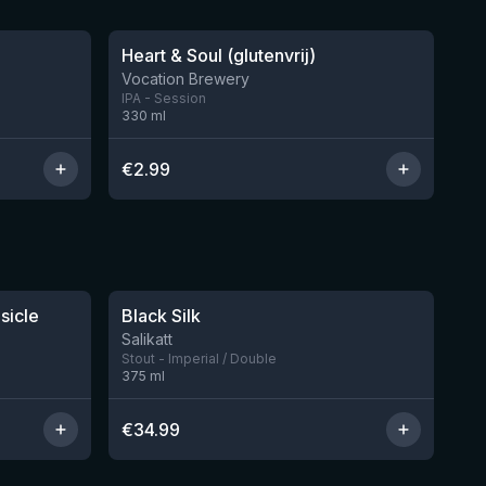
Heart & Soul (glutenvrij)
Vocation Brewery
IPA - Session
330
ml
€
2.99
★
4.53
sicle
Black Silk
Nog 1
Nog 2
Salikatt
Stout - Imperial / Double
375
ml
€
34.99