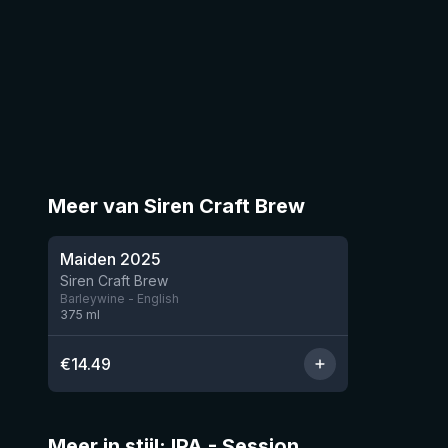
Meer van Siren Craft Brew
★
4.15
Maiden 2025
Nog 9
Siren Craft Brew
Barleywine - English
375
ml
€
14.49
Meer in stijl: IPA - Session