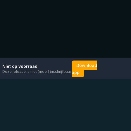
Download
Niet op voorraad
Deze release is niet (meer) inschrijfbaar.
app
Mail ons
Bericht ons op
Open
direct
WhatsApp
chat