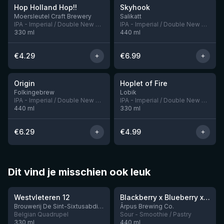
Hop Holland Hop!!
Skyhook
Nog 1
Nog 5
Moersleutel Craft Brewery
Salikatt
IPA - Imperial / Double New England / Hazy
IPA - Imperial / Double New England / Hazy
330
ml
440
ml
€
4.29
€
6.99
★
★
3.94
3.69
Origin
Hoplet of Fire
Nog 5
Folkingebrew
Lobik
IPA - Imperial / Double New England / Hazy
IPA - Imperial / Double New England / Hazy
440
ml
330
ml
€
6.29
€
4.99
Dit vind je misschien ook leuk
★
★
4.46
4.3
Westvleteren 12
Blackberry x Blueberry x Mango x Pineapple x Peanut Butter Smoothie Sour Ale
Nog 9
Brouwerij De Sint-Sixtusabdij van Westvleteren
Ārpus Brewing Co.
Belgian Quadrupel
Sour - Smoothie / Pastry
330
ml
440
ml