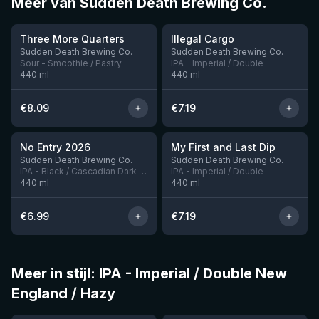
Meer van Sudden Death Brewing Co.
★
★
3.68
3.91
Three More Quarters
Illegal Cargo
Nog 4
Nog 2
Sudden Death Brewing Co.
Sudden Death Brewing Co.
Sour - Smoothie / Pastry
IPA - Imperial / Double
440
ml
440
ml
€
8.09
€
7.19
★
★
3.78
4.04
No Entry 2026
My First and Last Dip
Nog 5
Nog 1
Sudden Death Brewing Co.
Sudden Death Brewing Co.
IPA - Black / Cascadian Dark Ale
IPA - Imperial / Double
440
ml
440
ml
€
6.99
€
7.19
Meer in stijl: IPA - Imperial / Double New
England / Hazy
★
4.05