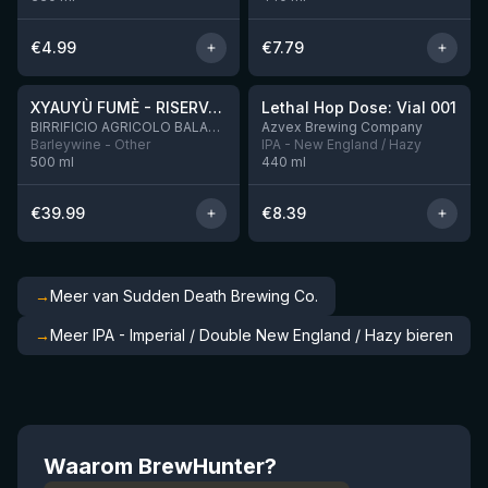
€
4.99
€
7.79
★
★
4.48
4.29
XYAUYÙ FUMÈ - RISERVA 2019
Lethal Hop Dose: Vial 001
Nog 10
BIRRIFICIO AGRICOLO BALADIN - Baladin Indipendente Italian Farm Brewery
Azvex Brewing Company
Barleywine - Other
IPA - New England / Hazy
500
ml
440
ml
€
39.99
€
8.39
→
Meer van Sudden Death Brewing Co.
→
Meer IPA - Imperial / Double New England / Hazy bieren
Waarom BrewHunter?