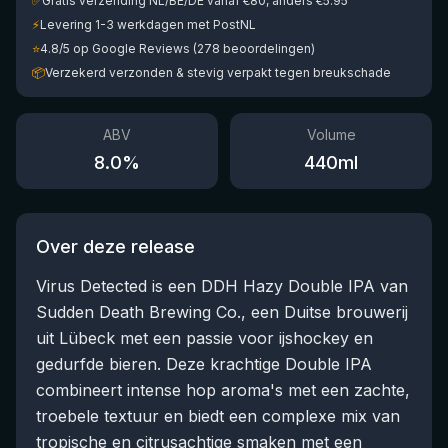
✅
Gratis verzending NL/BE/DE vanaf €80, anders €5.95
⚡
Levering 1-3 werkdagen met PostNL
⭐
4.8/5 op Google Reviews (278 beoordelingen)
📦
Verzekerd verzonden & stevig verpakt tegen breukschade
ABV
Volume
8.0
%
440
ml
Over deze release
Virus Detected is een DDH Hazy Double IPA van
Sudden Death Brewing Co., een Duitse brouwerij
uit Lübeck met een passie voor ijshockey en
gedurfde bieren. Deze krachtige Double IPA
combineert intense hop aroma's met een zachte,
troebele textuur en biedt een complexe mix van
tropische en citrusachtige smaken met een