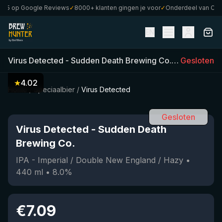
5 op Google Reviews
✓
8000+ klanten gingen je voor
✓
Onderdeel van CraftB
EN
Virus Detected
-
Sudden Death Brewing Co.
(
440
Gesloten
ml)
•
8
★
4.02
Home
/
Speciaalbier
/
Virus Detected
Gesloten
Virus Detected
-
Sudden Death
Brewing Co.
IPA - Imperial / Double New England / Hazy
•
440
ml
•
8.0
%
€
7.09