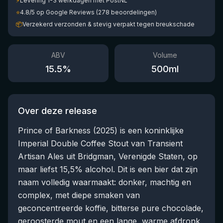
⚡
Levering 1-3 werkdagen met PostNL
⭐
4.8/5 op Google Reviews (278 beoordelingen)
📦
Verzekerd verzonden & stevig verpakt tegen breukschade
ABV
Volume
15.5
%
500
ml
Over deze release
Prince of Barkness (2025) is een koninklijke
Imperial Double Coffee Stout van Transient
Artisan Ales uit Bridgman, Verenigde Staten, op
maar liefst 15,5% alcohol. Dit is een bier dat zijn
naam volledig waarmaakt: donker, machtig en
complex, met diepe smaken van
geconcentreerde koffie, bitterse pure chocolade,
geroosterde mout en een lange, warme afdronk.