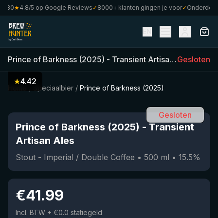
€80
★
4.8/5 op Google Reviews
✓
8000+ klanten gingen je voor
✓
Onderdeel va
EN
Prince of Barkness (2025)
-
Transient Artisan Ales
Gesloten
(
500
m
★
4.42
Home
/
Speciaalbier
/
Prince of Barkness (2025)
Gesloten
Prince of Barkness (2025)
-
Transient
Artisan Ales
Stout - Imperial / Double Coffee
•
500
ml
•
15.5
%
€
41.99
Incl. BTW
+ €0.0 statiegeld