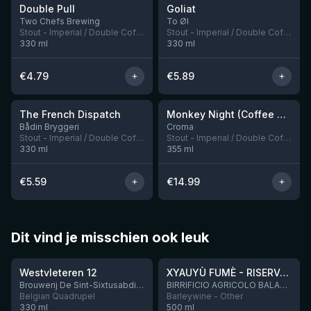
Double Pull
Goliat
Nog 4
Nog 2
Two Chefs Brewing
To Øl
Stout - Imperial / Double Coffee
Stout - Imperial / Double Coffee
330
ml
330
ml
€
4.79
€
5.89
★
★
3.87
4.23
The French Dispatch
Monkey Night (Coffee Boom)
Nog 1
Nog 8
Bådin Bryggeri
Croma
Stout - Imperial / Double Coffee
Stout - Imperial / Double Coffee
330
ml
355
ml
€
5.59
€
14.99
Dit vind je misschien ook leuk
★
★
4.46
4.48
Westvleteren 12
XYAUYÙ FUMÈ - RISERVA 2019
Brouwerij De Sint-Sixtusabdij van Westvleteren
BIRRIFICIO AGRICOLO BALADIN - Baladin Indipendente Italian Farm Brewery
Belgian Quadrupel
Barleywine - Other
330
ml
500
ml