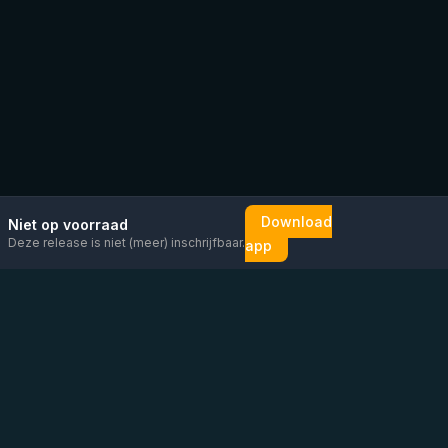
Download
Niet op voorraad
Deze release is niet (meer) inschrijfbaar.
app
Mail ons
Bericht ons op
Open
direct
WhatsApp
chat