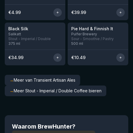
€
4.99
€
39.99
★
★
4.53
4.33
Black Silk
Pie Hard & Finnish It
Nog 3
Nog 1
Salikatt
Pulfer Brewery
Stout - Imperial / Double
Sour - Smoothie / Pastry
375
ml
500
ml
€
34.99
€
10.49
→
Meer van Transient Artisan Ales
→
Meer Stout - Imperial / Double Coffee bieren
Waarom BrewHunter?