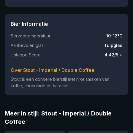
Bier Informatie
Serveertemperatuur:
10-12°C
Aanbevolen glas:
Tulpglas
Untappd Score:
4.42
/5 ⭐
Over Stout - Imperial / Double Coffee
Stout is een donkere bierstijl met rijke smaken van
koffie, chocolade en karamel.
Meer in stijl: Stout - Imperial / Double
Coffee
★
★
3.91
4.03