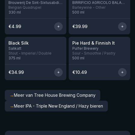
Brouwerij De Sint-Sixtusabdij van Westvleteren
BIRRIFICIO AGRICOLO BALADIN - Baladin Indipendente Italian Farm Brewery
Belgian Quadrupel
Barleywine - Other
330
ml
500
ml
€
4.99
€
39.99
★
★
4.53
4.33
Black Silk
Pie Hard & Finnish It
Nog 3
Nog 1
Salikatt
Pulfer Brewery
Stout - Imperial / Double
Sour - Smoothie / Pastry
375
ml
500
ml
€
34.99
€
10.49
→
Meer van Tree House Brewing Company
→
Meer IPA - Triple New England / Hazy bieren