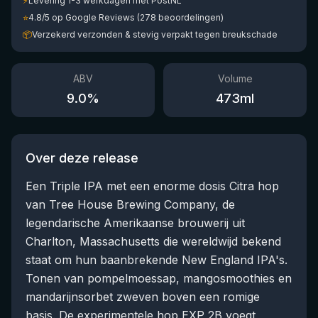
⚡
Levering 1-3 werkdagen met PostNL
⭐
4.8/5 op Google Reviews (278 beoordelingen)
📦
Verzekerd verzonden & stevig verpakt tegen breukschade
ABV
Volume
9.0
%
473
ml
Over deze release
Een Triple IPA met een enorme dosis Citra hop
van Tree House Brewing Company, de
legendarische Amerikaanse brouwerij uit
Charlton, Massachusetts die wereldwijd bekend
staat om hun baanbrekende New England IPA's.
Tonen van pompelmoessap, mangosmoothies en
mandarijnsorbet zweven boven een romige
basis. De experimentele hop EXP 2B voegt