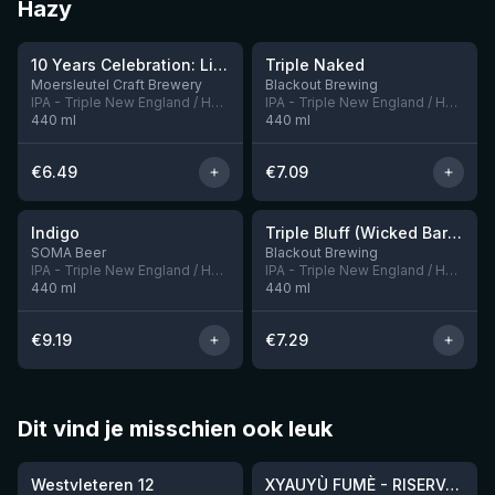
Hazy
★
4.09
10 Years Celebration: Liftoff
Triple Naked
Nog 7
Nog 1
Moersleutel Craft Brewery
Blackout Brewing
IPA - Triple New England / Hazy
IPA - Triple New England / Hazy
440
ml
440
ml
€
6.49
€
7.09
★
4.1
Indigo
Triple Bluff (Wicked Barrel collab)
Nog 7
Nog 4
SOMA Beer
Blackout Brewing
IPA - Triple New England / Hazy
IPA - Triple New England / Hazy
440
ml
440
ml
€
9.19
€
7.29
Dit vind je misschien ook leuk
★
★
4.46
4.48
Westvleteren 12
XYAUYÙ FUMÈ - RISERVA 2019