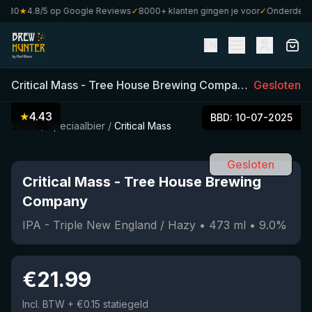
80
★
4.8/5 op Google Reviews
✓
8000+ klanten gingen je voor
✓
Onderdeel va
EN
Critical Mass
-
Tree House Brewing Company
(
Gesloten
473
ml)
•
★
4.43
BBD:
10-07-2025
Home
/
Speciaalbier
/
Critical Mass
Gesloten
Critical Mass
-
Tree House Brewing
Company
IPA - Triple New England / Hazy
•
473
ml
•
9.0
%
€
21.99
Incl. BTW
+ €0.15 statiegeld