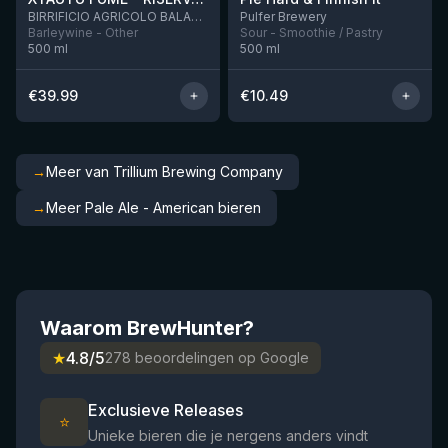
Nog 2
BIRRIFICIO AGRICOLO BALADIN - Baladin Indipendente Italian Farm Brewery
Pulfer Brewery
Barleywine - Other
Sour - Smoothie / Pastry
500
ml
500
ml
€
39.99
€
10.49
→
Meer van Trillium Brewing Company
→
Meer Pale Ale - American bieren
Waarom BrewHunter?
★
4.8/5
278 beoordelingen op Google
Exclusieve Releases
⭐
Unieke bieren die je nergens anders vindt