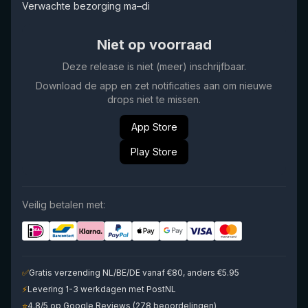
Verwachte bezorging ma–di
Niet op voorraad
Deze release is niet (meer) inschrijfbaar.
Download de app en zet notificaties aan om nieuwe
drops niet te missen.
App Store
Play Store
Veilig betalen met:
✅
Gratis verzending NL/BE/DE vanaf €80, anders €5.95
⚡
Levering 1-3 werkdagen met PostNL
⭐
4.8/5 op Google Reviews (278 beoordelingen)