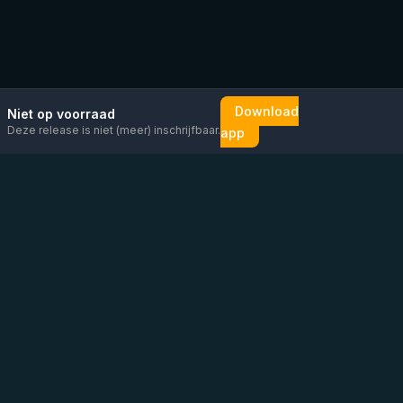
Download
Niet op voorraad
Deze release is niet (meer) inschrijfbaar.
app
Mail ons
Bericht ons op
Open
direct
WhatsApp
chat
Be the first to know!