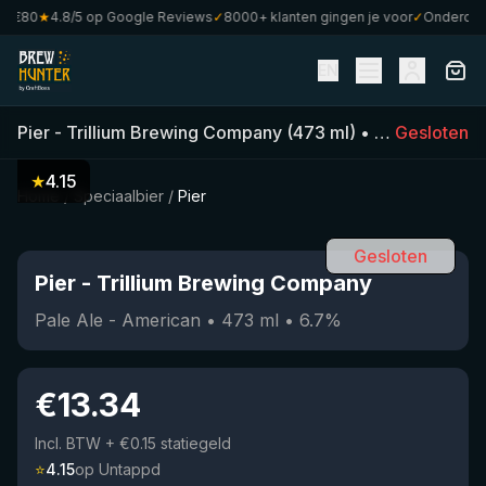
 €80
★
4.8/5 op Google Reviews
✓
8000+ klanten gingen je voor
✓
Onderdeel v
EN
Pier
-
Trillium Brewing Company
(
473
ml)
•
6.7
Gesloten
%
•
Pale 
★
4.15
Home
/
Speciaalbier
/
Pier
Gesloten
Pier
-
Trillium Brewing Company
Pale Ale - American
•
473
ml
•
6.7
%
€
13.34
Incl. BTW
+ €0.15 statiegeld
⭐
4.15
op Untappd