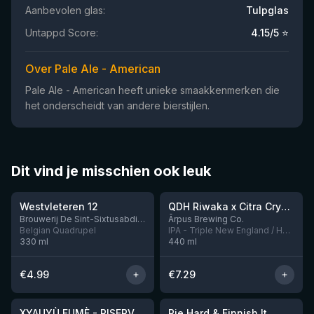
Aanbevolen glas:
Tulpglas
Untappd Score:
4.15
/5 ⭐
Over Pale Ale - American
Pale Ale - American heeft unieke smaakkenmerken die
het onderscheidt van andere bierstijlen.
Dit vind je misschien ook leuk
★
★
4.46
4.26
Westvleteren 12
QDH Riwaka x Citra Cryo x Mosaic Cryo x Nectaron TIPA
Nog 8
Brouwerij De Sint-Sixtusabdij van Westvleteren
Ārpus Brewing Co.
Belgian Quadrupel
IPA - Triple New England / Hazy
330
ml
440
ml
€
4.99
€
7.29
★
★
4.48
4.33
XYAUYÙ FUMÈ - RISERVA 2019
Pie Hard & Finnish It