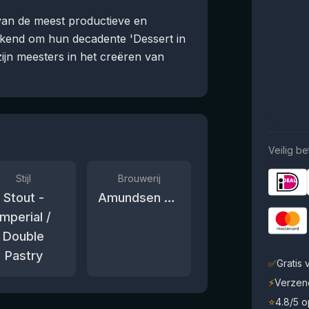
an de meest productieve en
ekend om hun decadente 'Dessert in
zijn meesters in het creëren van
Veilig be
Stijl
Brouwerij
Stout -
Amundsen Brewery
Imperial /
Double
Pastry
✅
Gratis
⚡
Verzen
⭐
4.8/5 