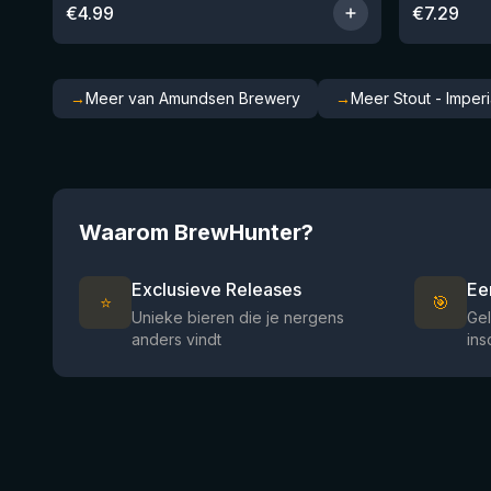
€
4.99
€
7.29
→
Meer van Amundsen Brewery
→
Meer Stout - Imperi
Waarom BrewHunter?
Exclusieve Releases
Ee
⭐
🎯
Unieke bieren die je nergens
Gel
anders vindt
ins