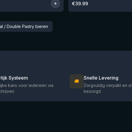
€
39.99
al / Double Pastry bieren
rlijk Systeem
Snelle Levering
🚚
ijke kans voor iedereen via
Zorgvuldig verpakt en s
chrijven
bezorgd