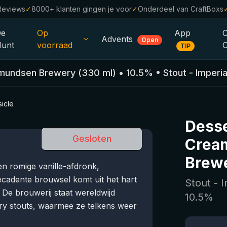
Reviews
✓
8000+ klanten gingen je voor
✓
Onderdeel van CraftBoxs
De
Op
App
Advents
Open
unt
voorraad
TIP
Alle Bieren
mundsen Brewery
(
330
ml)
•
10.5
%
•
Stout - Imperia
Alcoholvrij
0.0
icle
%
Sale %
Desse
Cadeaubonnen
Gesloten
Cream
Bierpakketten
Brew
n romige vanille-afdronk,
Brouwerijen
ecadente brouwsel komt uit het hart
Stout - 
e brouwerij staat wereldwijd
10.5
%
Bierstijlen
ry stouts, waarmee ze telkens weer