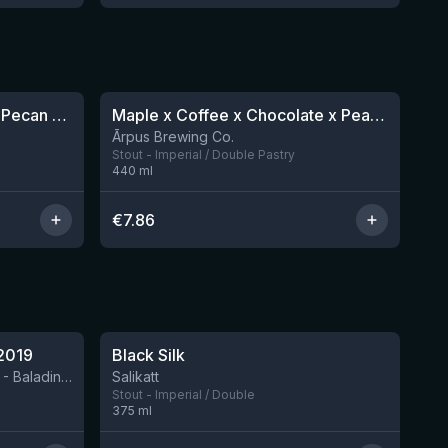
★
4.13
Barrel Aged Royal Cookie: Pecan Pie
Maple x Coffee x Chocolate x Peanut Butter Imperial Stout
Nog 1
Nog 2
Ārpus Brewing Co.
Stout - Imperial / Double Pastry
440
ml
€
7.86
★
4.53
2019
Black Silk
Nog 2
BIRRIFICIO AGRICOLO BALADIN - Baladin Indipendente Italian Farm Brewery
Salikatt
Stout - Imperial / Double
375
ml