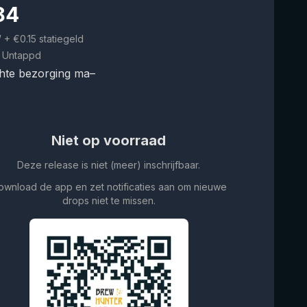
84
W
+ €0.15 statiegeld
 Untappd
hte bezorging ma–
Niet op voorraad
Deze release is niet (meer) inschrijfbaar.
ownload de app en zet notificaties aan om nieuwe
drops niet te missen.