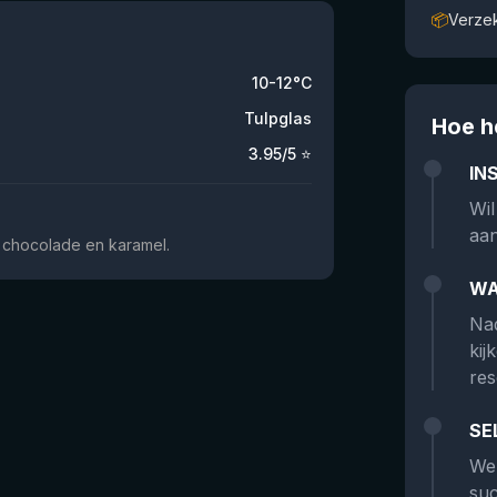
📦
Verze
10-12°C
Tulpglas
Hoe h
3.95
/5 ⭐
IN
Wil
aan
e, chocolade en karamel.
WA
Nad
kij
res
SE
We 
suc