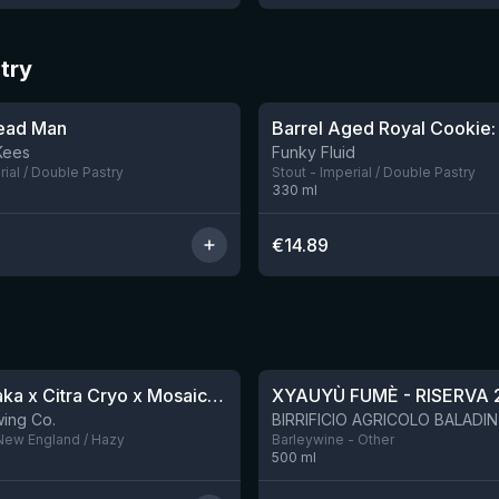
stry
★
4.23
ead Man
Nog 9
Kees
Funky Fluid
rial / Double Pastry
Stout - Imperial / Double Pastry
330
ml
€
14.89
★
4.48
QDH Riwaka x Citra Cryo x Mosaic Cryo x Nectaron TIPA
XYAUYÙ FUMÈ - RISERVA 
Nog 8
ing Co.
 New England / Hazy
Barleywine - Other
500
ml