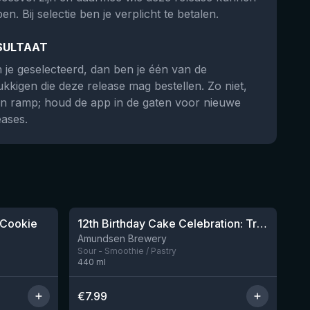
en. Bij selectie ben je verplicht te betalen.
SULTAAT
 je geselecteerd, dan ben je één van de
ukkigen die deze release mag bestellen. Zo niet,
n ramp; houd de app in de gaten voor nieuwe
eases.
★
3.87
 Cookie
12th Birthday Cake Celebration: Triple Threat, Blueberry, Strawberry & Peach Iced Cream
Nog 1
Amundsen Brewery
Sour - Smoothie / Pastry
440
ml
€
7.99