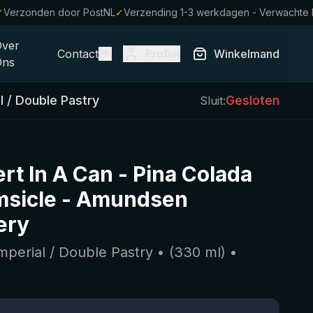
✓
Verzonden door PostNL
✓
Verzending 1-3 werkdagen - Verwachte 
Over
Contact
Profiel
Winkelmand
EN
Ons
l / Double Pastry
Gesloten
Sluit:
rt In A Can - Pina Colada
sicle
-
Amundsen
ery
Imperial / Double Pastry
• (
330
ml)
•