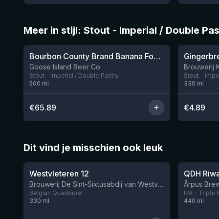
Meer in stijl: Stout - Imperial / Double Pa
★
★
4.24
3.76
Bourbon County Brand Banana Foster Stout 2023
Gingerbr
Nog 4
Goose Island Beer Co.
Brouwerij 
Stout - Imperial / Double Pastry
Stout - Impe
500
ml
330
ml
€
65.89
€
4.89
Dit vind je misschien ook leuk
★
★
4.46
4.26
Westvleteren 12
Brouwerij De Sint-Sixtusabdij van Westvleteren
Ārpus Brew
Belgian Quadrupel
IPA - Triple
330
ml
440
ml