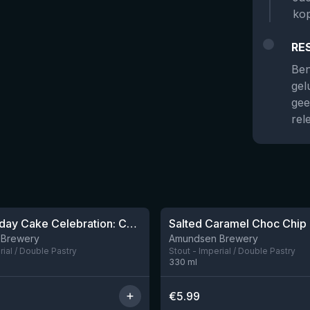
kop
RE
Ben
gel
gee
rel
★
4.09
12th Birthday Cake Celebration: Chocolate, Vanilla & Peanutbutter Cup Stout
Salted Caramel Choc Chip
Nog 3
 Brewery
Amundsen Brewery
rial / Double Pastry
Stout - Imperial / Double Pastry
330
ml
€
5.99