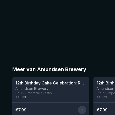
Meer van Amundsen Brewery
★
3.87
12th Birthday Cake Celebration: Raspberry, Banana, Vanilla Ice Cream
Nog 8
Amundsen Brewery
Amundsen
Sour - Smoothie / Pastry
Stout - Impe
440
ml
440
ml
€
7.99
€
7.99