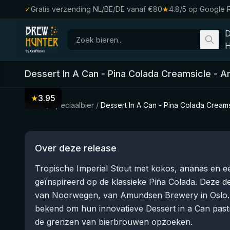
✓
Gratis verzending NL/BE/DE vanaf €80
★
4.8/5 op Google 
H
Dessert In A Can - Pina Colada Creamsicle
-
A
★
3.95
Home
/
Speciaalbier
/
Dessert In A Can - Pina Colada Creams
Over deze release
Tropische Imperial Stout met kokos, ananas en ee
geïnspireerd op de klassieke Piña Colada. Deze d
van Noorwegen, van Amundsen Brewery in Oslo. D
bekend om hun innovatieve Dessert in a Can past
de grenzen van bierbrouwen opzoeken.