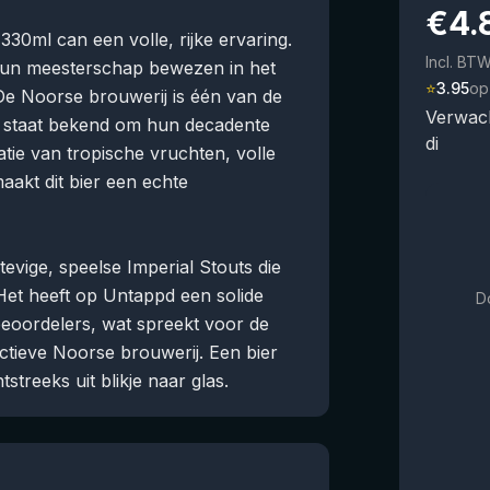
€
4.
30ml can een volle, rijke ervaring.
Incl. BT
un meesterschap bewezen in het
⭐
3.95
op
De Noorse brouwerij is één van de
Verwac
n staat bekend om hun decadente
di
tie van tropische vruchten, volle
aakt dit bier een echte
tevige, speelse Imperial Stouts die
 Het heeft op Untappd een solide
D
beoordelers, wat spreekt voor de
ctieve Noorse brouwerij. Een bier
tstreeks uit blikje naar glas.