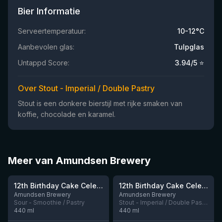
Bier Informatie
Serveertemperatuur:
10-12°C
Aanbevolen glas:
Tulpglas
Untappd Score:
3.94
/5 ⭐
Over Stout - Imperial / Double Pastry
Stout is een donkere bierstijl met rijke smaken van
koffie, chocolade en karamel.
Meer van Amundsen Brewery
★
3.87
12th Birthday Cake Celebration: Raspberry, Banana, Vanilla Ice Cream
12th Birthday Cake Celebration: Chocolate, Vanilla & Peanutbutter Cup Stout
Nog 8
Nog 3
Amundsen Brewery
Amundsen Brewery
Sour - Smoothie / Pastry
Stout - Imperial / Double Pastry
440
ml
440
ml