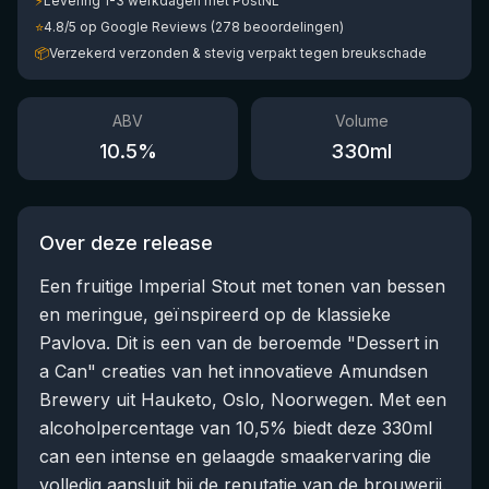
⚡
Levering 1-3 werkdagen met PostNL
⭐
4.8/5 op Google Reviews (278 beoordelingen)
📦
Verzekerd verzonden & stevig verpakt tegen breukschade
ABV
Volume
10.5
%
330
ml
Over deze release
Een fruitige Imperial Stout met tonen van bessen
en meringue, geïnspireerd op de klassieke
Pavlova. Dit is een van de beroemde "Dessert in
a Can" creaties van het innovatieve Amundsen
Brewery uit Hauketo, Oslo, Noorwegen. Met een
alcoholpercentage van 10,5% biedt deze 330ml
can een intense en gelaagde smaakervaring die
volledig aansluit bij de reputatie van de brouwerij.