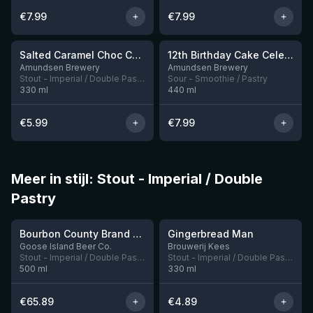
€
7.99
€
7.99
★
★
4.09
3.87
Salted Caramel Choc Chip Cookie
12th Birthday Cake Celebration: Triple Threat, Blueberry, Strawberry & Peach Iced Cream
Nog 1
Amundsen Brewery
Amundsen Brewery
Stout - Imperial / Double Pastry
Sour - Smoothie / Pastry
330
ml
440
ml
€
5.99
€
7.99
Meer in stijl: Stout - Imperial / Double
Pastry
★
★
4.24
3.76
Bourbon County Brand Banana Foster Stout 2023
Gingerbread Man
Nog 4
Nog 8
Goose Island Beer Co.
Brouwerij Kees
Stout - Imperial / Double Pastry
Stout - Imperial / Double Pastry
500
ml
330
ml
€
65.89
€
4.89
★
★
4.23
4.13