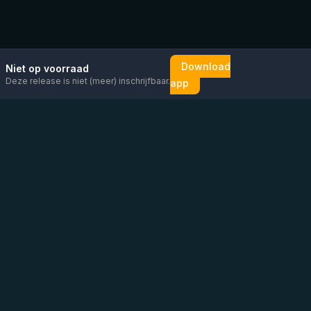
Download
Niet op voorraad
Deze release is niet (meer) inschrijfbaar.
app
Mail ons
Bericht ons op
Open
direct
WhatsApp
chat
Be the first to know!