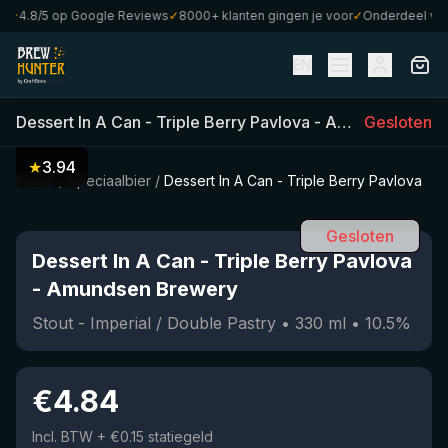
4.8/5 op Google Reviews
✓
8000+ klanten gingen je voor
✓
Onderdeel van Cr
EN
Dessert In A Can - Triple Berry Pavlova
-
Amundsen Brewery
Gesloten
★
3.94
Home
/
Speciaalbier
/
Dessert In A Can - Triple Berry Pavlova
Gesloten
Dessert In A Can - Triple Berry Pavlova
-
Amundsen Brewery
Stout - Imperial / Double Pastry
•
330
ml
•
10.5
%
€
4.84
Incl. BTW
+ €0.15 statiegeld