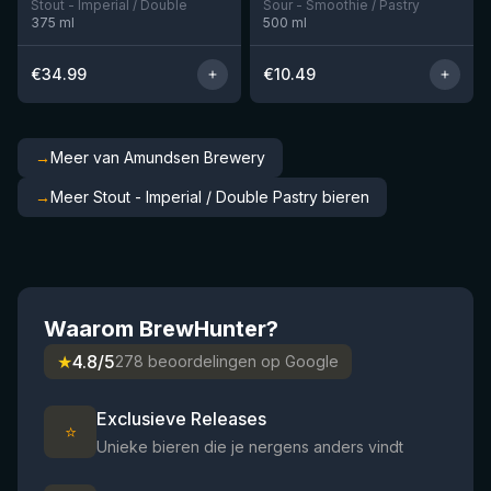
Stout - Imperial / Double
Sour - Smoothie / Pastry
375
ml
500
ml
€
34.99
€
10.49
→
Meer van Amundsen Brewery
→
Meer Stout - Imperial / Double Pastry bieren
Waarom BrewHunter?
★
4.8/5
278 beoordelingen op Google
Exclusieve Releases
⭐
Unieke bieren die je nergens anders vindt