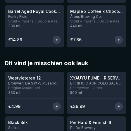
Barrel Aged Royal Cookie: Pecan Pie
Maple x Coffee x Chocolate x Peanut Butter Imperial Stout
Nog 2
Nog 2
Funky Fluid
Ārpus Brewing Co.
Stout - Imperial / Double Pastry
Stout - Imperial / Double Pastry
330
ml
440
ml
€
14.89
€
7.86
Dit vind je misschien ook leuk
★
★
4.46
4.48
Westvleteren 12
XYAUYÙ FUMÈ - RISERVA 2019
Brouwerij De Sint-Sixtusabdij van Westvleteren
BIRRIFICIO AGRICOLO BALADIN - Baladin Indipendente Italian Farm Brewery
Belgian Quadrupel
Barleywine - Other
330
ml
500
ml
€
4.99
€
39.99
★
★
4.53
4.33
Black Silk
Pie Hard & Finnish It
Nog 3
Nog 1
Salikatt
Pulfer Brewery