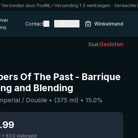
✓
Verzonden door PostNL
✓
Verzending 1-3 werkdagen - Verwachte
Over
Contact
Profiel
Winkelmand
EN
Ons
Gesloten
Sluit:
ers Of The Past
-
Barrique
ng and Blending
Imperial / Double
• (
375
ml)
•
15.0
%
.99
W
+ €0.0 statiegeld