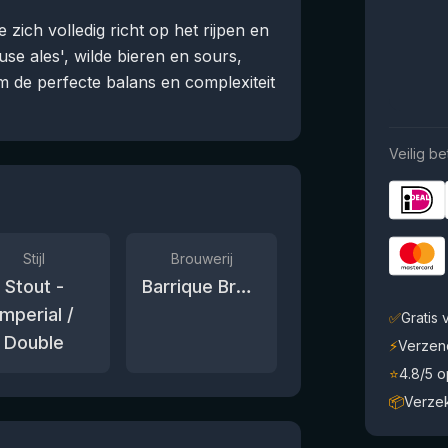
 zich volledig richt op het rijpen en
se ales', wilde bieren en sours,
m de perfecte balans en complexiteit
Veilig be
Stijl
Brouwerij
Stout -
Barrique Brewing and Blending
Imperial /
✅
Gratis
Double
⚡
Verzen
⭐
4.8/5 
📦
Verze