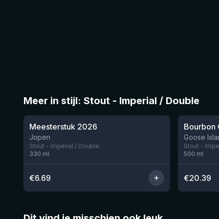
Meer in stijl: Stout - Imperial / Double
★
★
3.95
4.3
Meesterstuk 2026
Jopen
Goose Isla
Stout - Imperial / Double
Stout - Impe
330
ml
500
ml
€
6.69
€
20.39
Dit vind je misschien ook leuk