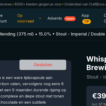
Reviews
✓
8000+ klanten gingen je voor
✓
Onderdeel van CraftBoxs
De
Op
App
Advents
Open
unt
voorraad
TIP
Alle Bieren
Blending
(
375
ml)
•
15.0
%
•
Stout - Imperial / Double
Alcoholvrij
0.0
%
Sale %
Whisp
Cadeaubonnen
Gesloten
Brewi
Bierpakketten
Stout - 
is een ware tijdscapsule aan
Brouwerijen
rbon vaten, vervolgens nog eens 8
et een 9 maanden durende rijping op
Bierstijlen
€
39
n complexe en diepe stout met tonen
chocolade en een subtiele
Incl. BT