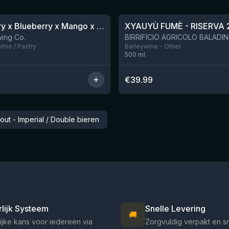
★
4.48
Blackberry x Blueberry x Mango x Pineapple x Peanut Butter Smoothie Sour Ale
XYAUYÙ FUMÈ - RISERVA 
Nog 9
ing Co.
hie / Pastry
Barleywine - Other
500
ml
€
39.99
out - Imperial / Double bieren
rlijk Systeem
Snelle Levering
🚚
ijke kans voor iedereen via
Zorgvuldig verpakt en s