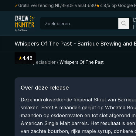
✓
Gratis verzending NL/BE/DE vanaf €80
★
4.8/5 op Google 
H
Whispers Of The Past
-
Barrique Brewing and 
★
4.46
Home
/
Speciaalbier
/
Whispers Of The Past
Over deze release
Deze indrukwekkende Imperial Stout van Barrique 
smaken. Eerst 8 maanden gerijpt op Wheated Bou
maanden op esdoornvaten en tot slot afgerond m
American Single Malt barrels. Het resultaat is ee
van zachte bourbon, rijke maple syrup, donkere 