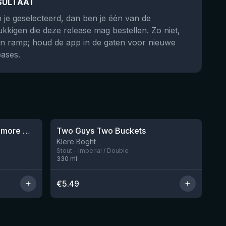
SULTAAT
 je geselecteerd, dan ben je één van de
ukkigen die deze release mag bestellen. Zo niet,
n ramp; houd de app in de gaten voor nieuwe
eases.
★
3.92
Vleteren Imperial Stout Ardmore Whisky BA
Two Guys Two Buckets
Nog 1
Klere Boght
Stout - Imperial / Double
330
ml
€
5.49