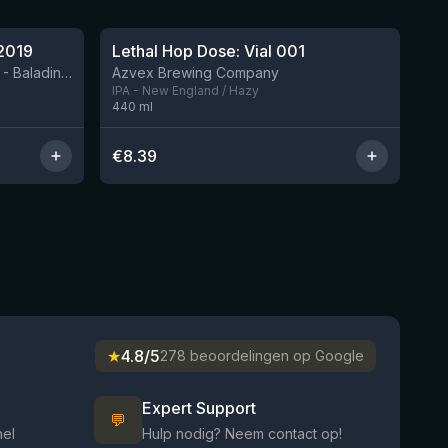
★
4.29
2019
Lethal Hop Dose: Vial 001
Nog 4
BIRRIFICIO AGRICOLO BALADIN - Baladin Indipendente Italian Farm Brewery
Azvex Brewing Company
IPA - New England / Hazy
440
ml
€
8.39
★
4.8/5
278 beoordelingen op Google
Expert Support
💬
nel
Hulp nodig? Neem contact op!