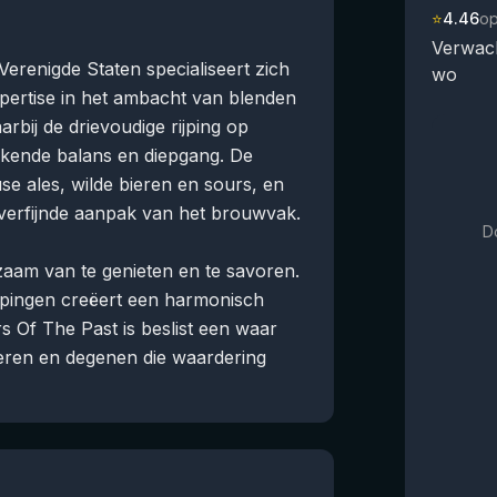
⭐
4.46
o
Verwach
Verenigde Staten specialiseert zich
wo
xpertise in het ambacht van blenden
arbij de drievoudige rijping op
ekkende balans en diepgang. De
e ales, wilde bieren en sours, en
verfijnde aanpak van het brouwvak.
D
zaam van te genieten en te savoren.
rijpingen creëert een harmonisch
s Of The Past is beslist een waar
eren en degenen die waardering