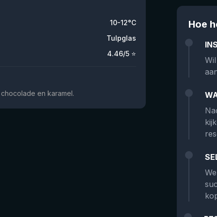
10-12°C
Hoe h
Tulpglas
IN
4.46
/5 ⭐
Wil
aan
e, chocolade en karamel.
WA
Nad
kij
res
SE
We 
suc
kop