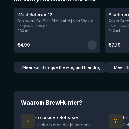
★
★
4.46
4.3
Westvleteren 12
Brouwerij De Sint-Sixtusabdij van Westvleteren
Ārpus Brew
Belgian Quadrupel
Sour - Smoot
330
ml
440
ml
€
4.99
€
7.79
→
Meer van Barrique Brewing and Blending
→
Meer St
Waarom BrewHunter?
Exclusieve Releases
Ee
⭐
🎯
Unieke bieren die je nergens
Gel