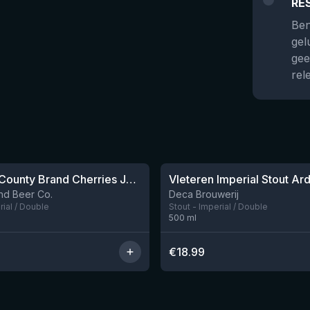
RE
Ben
gel
gee
rel
Bourbon County Brand Cherries Jubilee Stout (2025)
Nog 2
nd Beer Co.
Deca Brouwerij
rial / Double
Stout - Imperial / Double
500
ml
€
18.99