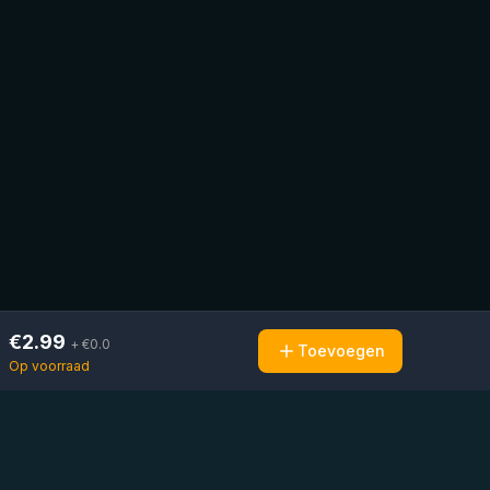
€
2.99
+ €
0.0
Toevoegen
Op voorraad