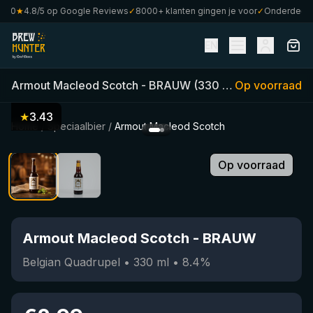
0
★
4.8/5 op Google Reviews
✓
8000+ klanten gingen je voor
✓
Onderdeel van
EN
Armout Macleod Scotch
-
BRAUW
(
330
ml)
Op voorraad
•
8.4
%
•
Bel
★
3.43
Home
/
Speciaalbier
/
Armout Macleod Scotch
Op voorraad
Armout Macleod Scotch
-
BRAUW
Belgian Quadrupel
•
330
ml
•
8.4
%