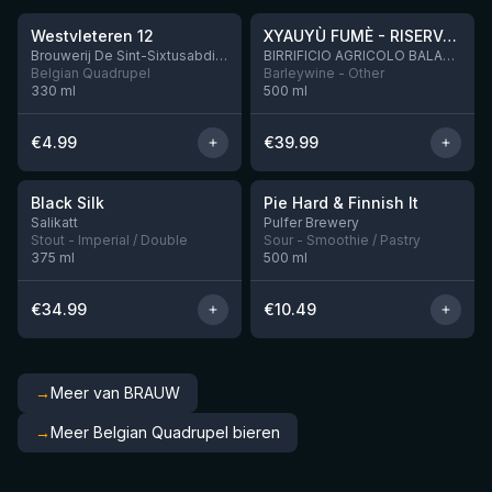
Westvleteren 12
XYAUYÙ FUMÈ - RISERVA 2019
Brouwerij De Sint-Sixtusabdij van Westvleteren
BIRRIFICIO AGRICOLO BALADIN - Baladin Indipendente Italian Farm Brewery
Belgian Quadrupel
Barleywine - Other
330
ml
500
ml
€
4.99
€
39.99
★
★
4.53
4.33
Black Silk
Pie Hard & Finnish It
Nog 3
Nog 1
Salikatt
Pulfer Brewery
Stout - Imperial / Double
Sour - Smoothie / Pastry
375
ml
500
ml
€
34.99
€
10.49
→
Meer van BRAUW
→
Meer Belgian Quadrupel bieren