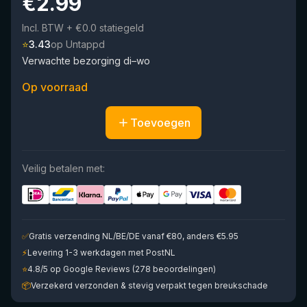
€
2.99
Incl. BTW
+ €0.0 statiegeld
⭐
3.43
op Untappd
Verwachte bezorging di–wo
Op voorraad
Toevoegen
Veilig betalen met:
✅
Gratis verzending NL/BE/DE vanaf €80, anders €5.95
⚡
Levering 1-3 werkdagen met PostNL
⭐
4.8/5 op Google Reviews (278 beoordelingen)
📦
Verzekerd verzonden & stevig verpakt tegen breukschade