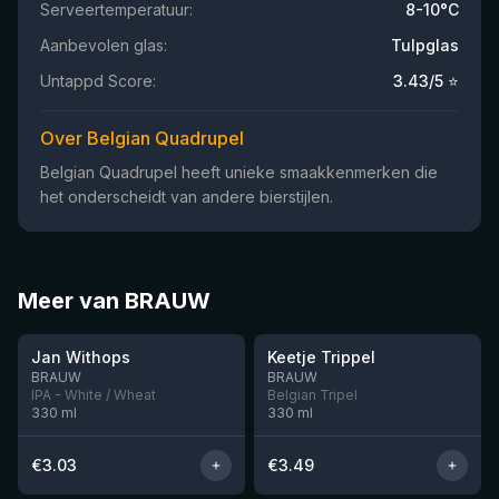
Serveertemperatuur:
8-10°C
Aanbevolen glas:
Tulpglas
Untappd Score:
3.43
/5 ⭐
Over Belgian Quadrupel
Belgian Quadrupel heeft unieke smaakkenmerken die
het onderscheidt van andere bierstijlen.
Meer van BRAUW
★
★
3.33
3.51
Jan Withops
Keetje Trippel
BRAUW
BRAUW
IPA - White / Wheat
Belgian Tripel
330
ml
330
ml
€
3.03
€
3.49