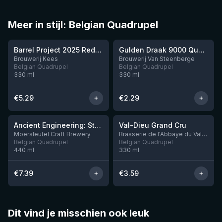
Meer in stijl: Belgian Quadrupel
★
★
3.97
3.82
Barrel Project 2025 Red Wine Aged In Red Wine Barrels. (Collab With Tartarus Brewing)
Gulden Draak 9000 Quadruple
Brouwerij Kees
Brouwerij Van Steenberge
Belgian Quadrupel
Belgian Quadrupel
330
ml
330
ml
€
5.29
€
2.29
★
★
3.91
3.77
Ancient Engineering: Stone Quern
Val-Dieu Grand Cru
Moersleutel Craft Brewery
Brasserie de l'Abbaye du Val-Dieu
Belgian Quadrupel
Belgian Quadrupel
440
ml
330
ml
€
7.39
€
3.59
Dit vind je misschien ook leuk
★
★
4.46
4.48