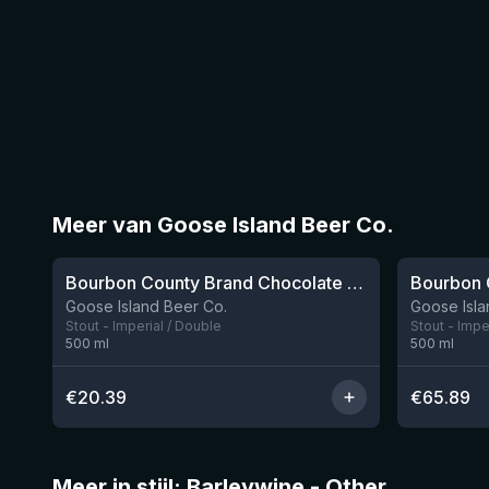
Meer van Goose Island Beer Co.
★
★
4.34
4.24
Bourbon County Brand Chocolate Praline Stout (2025)
Goose Island Beer Co.
Goose Isla
Stout - Imperial / Double
Stout - Impe
500
ml
500
ml
€
20.39
€
65.89
Meer in stijl: Barleywine - Other