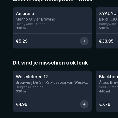
★
★
4.01
4.34
Amarena
XYAUYÚ 
Menno Olivier Brewing
Barleywine - Other
Barleywine 
330
ml
500
ml
€
5.29
€
38.95
Dit vind je misschien ook leuk
★
★
4.46
4.3
Westvleteren 12
Brouwerij De Sint-Sixtusabdij van Westvleteren
Ārpus Brew
Belgian Quadrupel
Sour - Smoot
330
ml
440
ml
€
4.99
€
7.79