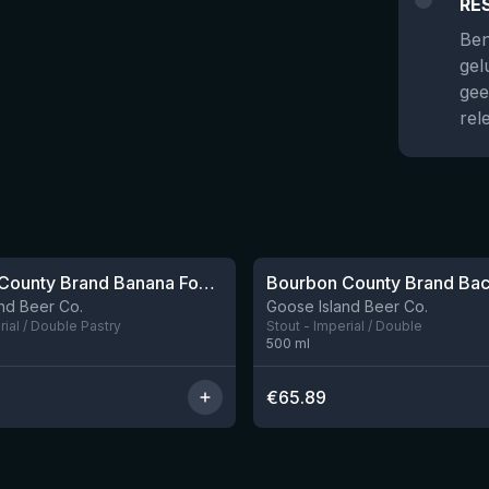
RE
Ben
gel
gee
rel
★
4.18
Bourbon County Brand Banana Foster Stout 2023
Nog 4
nd Beer Co.
Goose Island Beer Co.
rial / Double Pastry
Stout - Imperial / Double
500
ml
€
65.89