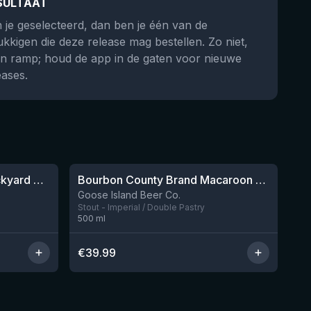
SULTAAT
 je geselecteerd, dan ben je één van de
ukkigen die deze release mag bestellen. Zo niet,
n ramp; houd de app in de gaten voor nieuwe
eases.
★
4.29
Bourbon County Brand Backyard Stout 2023
Bourbon County Brand Macaroon Stout (2024)
Nog 5
Goose Island Beer Co.
Stout - Imperial / Double Pastry
500
ml
€
39.99