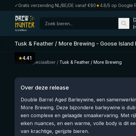
✓
Gratis verzending NL/BE/DE vanaf €80
★
4.8/5 op Google 
H
Tusk & Feather / More Brewing
-
Goose Island 
★
4.41
Home
/
Speciaalbier
/
Tusk & Feather / More Brewing
Over deze release
Double Barrel Aged Barleywine, een samenwerkin
More Brewing. Deze bijzondere barleywine is dubbel
een complexe en gelaagde smaakervaring. Met rijke
eiken nuances, en een warme, volle body is dit e
van krachtige, gerijpte bieren.