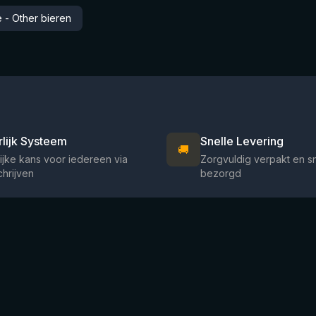
 - Other bieren
rlijk Systeem
Snelle Levering
🚚
ijke kans voor iedereen via
Zorgvuldig verpakt en s
chrijven
bezorgd