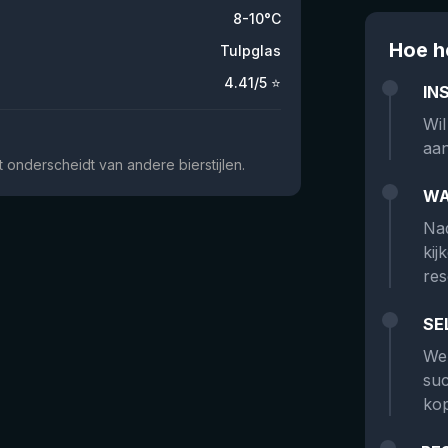
8-10°C
Hoe h
Tulpglas
4.41
/5 ⭐
IN
Wil
aan
onderscheidt van andere bierstijlen.
WA
Nad
kij
res
SE
We 
suc
kop