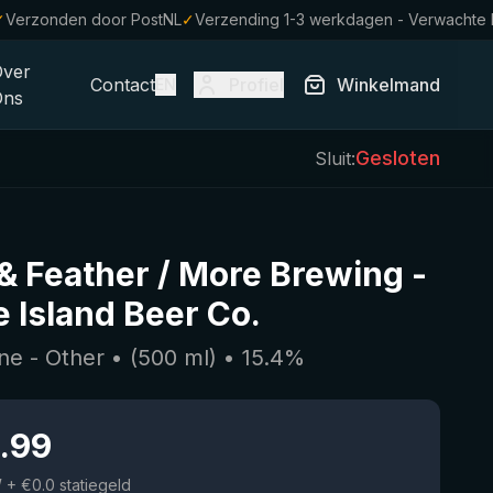
✓
Verzonden door PostNL
✓
Verzending 1-3 werkdagen - Verwachte
Over
Contact
Profiel
Winkelmand
EN
Ons
Gesloten
Sluit:
& Feather / More Brewing
-
 Island Beer Co.
ne - Other
• (
500
ml)
•
15.4
%
.99
W
+ €0.0 statiegeld