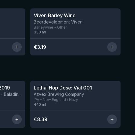
★
3.42
Viven Barley Wine
Beerdevelopment Viven
Barleywine - Other
330
ml
€
3.19
★
4.29
2019
Lethal Hop Dose: Vial 001
Nog 8
BIRRIFICIO AGRICOLO BALADIN - Baladin Indipendente Italian Farm Brewery
Azvex Brewing Company
IPA - New England / Hazy
440
ml
€
8.39