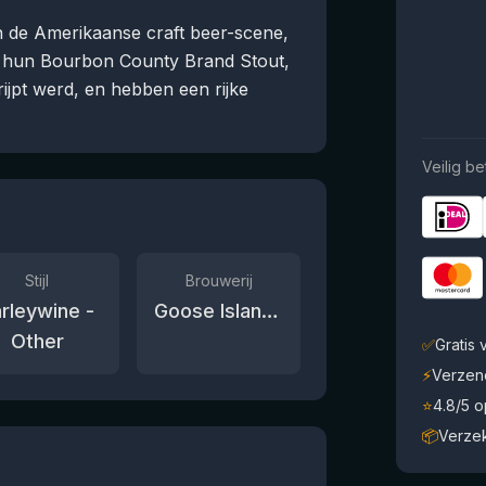
in de Amerikaanse craft beer-scene,
t hun Bourbon County Brand Stout,
ijpt werd, en hebben een rijke
Veilig be
Stijl
Brouwerij
rleywine -
Goose Island Beer Co.
Other
✅
Gratis
⚡
Verzen
⭐
4.8/5 
📦
Verze