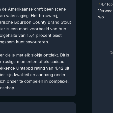
⭐
4.41
op
in de Amerikaanse craft beer-scene
Verwach
an vaten-aging. Het brouwerij,
wo
darische Bourbon County Brand Stout
 bier is een mooi voorbeeld van hun
lgehalte van 15,4 procent biedt
 langzaam kunt savoureren.
D
 die je met elk slokje ontdekt. Dit is
or rustige momenten of als cadeau
ekkende Untappd rating van 4,42 uit
ier zijn kwaliteit en aanhang onder
zich onder te dompelen in complexe,
anschap.