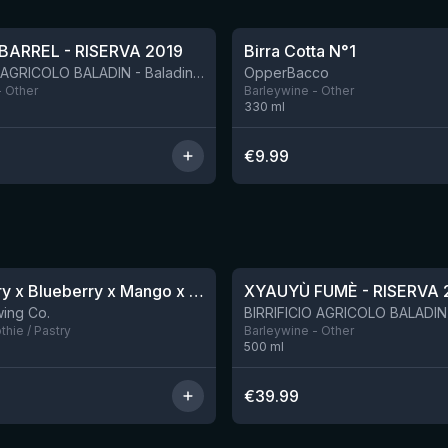
★
4.12
BARREL - RISERVA 2019
Birra Cotta N°1
BIRRIFICIO AGRICOLO BALADIN - Baladin Indipendente Italian Farm Brewery
OpperBacco
- Other
Barleywine - Other
330
ml
€
9.99
★
4.48
Blackberry x Blueberry x Mango x Pineapple x Peanut Butter Smoothie Sour Ale
XYAUYÙ FUMÈ - RISERVA 
Nog 9
ing Co.
hie / Pastry
Barleywine - Other
500
ml
€
39.99