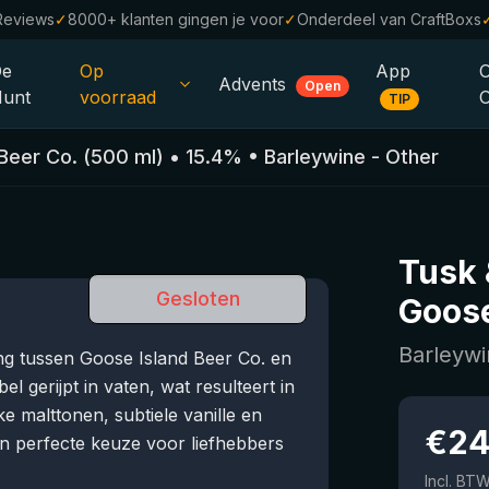
Reviews
✓
8000+ klanten gingen je voor
✓
Onderdeel van CraftBoxs
De
Op
App
Advents
Open
unt
voorraad
TIP
Alle Bieren
Beer Co.
(
500
ml)
•
15.4
%
•
Barleywine - Other
Alcoholvrij
0.0
%
Sale %
Tusk 
Cadeaubonnen
Gesloten
Goose
Bierpakketten
Barleywi
g tussen Goose Island Beer Co. en
Brouwerijen
 gerijpt in vaten, wat resulteert in
 malttonen, subtiele vanille en
Bierstijlen
€
24
en perfecte keuze voor liefhebbers
Incl. BT