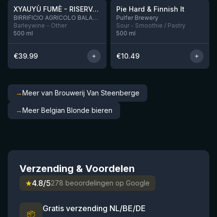
XYAUYÙ FUMÈ - RISERVA 2019
Pie Hard & Finnish It
Nog 2
BIRRIFICIO AGRICOLO BALADIN - Baladin Indipendente Italian Farm Brewery
Pulfer Brewery
Barleywine - Other
Sour - Smoothie / Pastry
500
ml
500
ml
€
39.99
€
10.49
→
Meer van Brouwerij Van Steenberge
→
Meer Belgian Blonde bieren
Verzending & Voordelen
★
4.8/5
278 beoordelingen op Google
Gratis verzending NL/BE/DE
📦