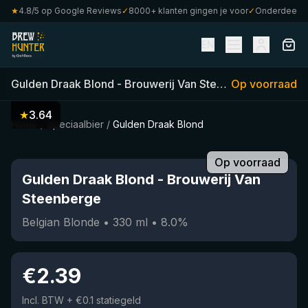
★
4.8/5 op Google Reviews
✓
8000+ klanten gingen je voor
✓
Onderdeel van 
EN
Gulden Draak Blond
-
Brouwerij Van Steenberge
Op voorraad
(
330
ml
★
3.64
Home
/
Speciaalbier
/
Gulden Draak Blond
Op voorraad
Gulden Draak Blond
-
Brouwerij Van
Steenberge
Belgian Blonde
•
330
ml
•
8.0
%
€
2.39
Incl. BTW
+ €0.1 statiegeld