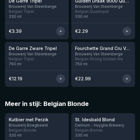
De Garre Tripel
Gulden Draak 9000 Quadruple
Brouwerij Van Steenberge
Brouwerij Van Steenberge
Belgian Tripel
Belgian Quadrupel
330
ml
330
ml
€
3.39
€
2.29
De Garre Zware Tripel
Fourchette Grand Cru Vermouth BA
Nog 4
Brouwerij Van Steenberge
Brouwerij Van Steenberge
Belgian Tripel
Belgian Strong Golden Ale
750
ml
750
ml
€
12.19
€
22.99
Meer in stijl: Belgian Blonde
★
★
3.35
3.43
Kutbier met Perzik
St. Idesbald Blond
Nog 10
Brouwerij Boegbeeld
Delirium - Huyghe Brewery
Belgian Blonde
Belgian Blonde
330
ml
330
ml