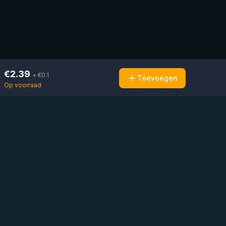
€
2.39
+ €
0.1
Toevoegen
Op voorraad
Mail ons
Bericht ons op
Open
direct
WhatsApp
chat