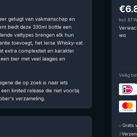
€
6.
beer getuigt van vakmanschap en
Incl. BT
nt biedt deze 330ml bottle een
Verwach
illende vattypes brengen elk hun
wo
antie toevoegt, het Ierse Whisky-vat
t extra complexiteit en karakter
een bier met veel laagjes en
Veilig be
egene die op zoek is naar iets
en limited release die niet voorbij
bber's verzameling.
✅
Gratis
⚡
Verzen