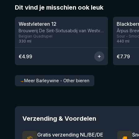
Dit vind je misschien ook leuk
★
★
4.46
4.3
Westvleteren 12
Brouwerij De Sint-Sixtusabdij van Westvleteren
Ārpus Brew
Belgian Quadrupel
Sour - Smoot
330
ml
440
ml
€
4.99
€
7.79
→
Meer Barleywine - Other bieren
Verzending & Voordelen
Gratis verzending NL/BE/DE
Sn
📦
🚚