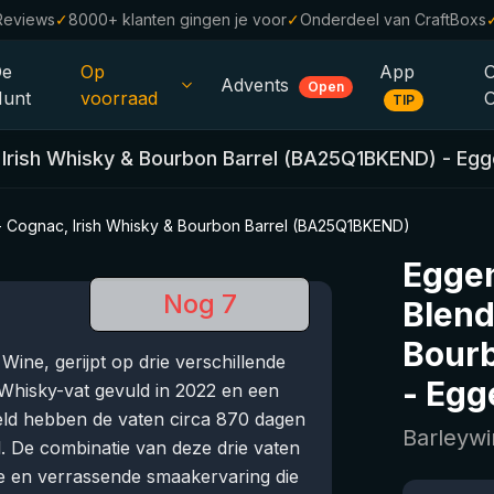
Reviews
✓
8000+ klanten gingen je voor
✓
Onderdeel van CraftBoxs
De
Op
App
Advents
Open
unt
voorraad
TIP
Alle Bieren
 Irish Whisky & Bourbon Barrel (BA25Q1BKEND)
-
Egg
Alcoholvrij
0.0
 Cognac, Irish Whisky & Bourbon Barrel (BA25Q1BKEND)
%
Sale %
Egge
Cadeaubonnen
Nog 7
Blend
Bierpakketten
Bour
Wine, gerijpt op drie verschillende
-
Egg
Brouwerijen
 Whisky-vat gevuld in 2022 en een
ld hebben de vaten circa 870 dagen
Bierstijlen
Barleywi
ill. De combinatie van deze drie vaten
exe en verrassende smaakervaring die