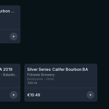
Eggens Imperial Stout - Bourbon Whiskey Barrel (BA25Q1IMPHeavenH)
★
4.24
A 2019
Silver Series: Califer Bourbon BA
Nog 2
BIRRIFICIO AGRICOLO BALADIN - Baladin Indipendente Italian Farm Brewery
Pühaste Brewery
Barleywine - Other
330
ml
€
10.49