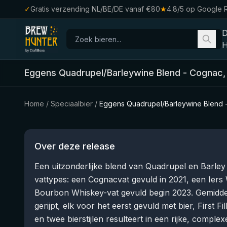
✓
Gratis verzending NL/BE/DE vanaf €80
★
4.8/5 op Google 
H
Eggens Quadrupel/Barleywine Blend - Cognac,
Home
/
Speciaalbier
/
Eggens Quadrupel/Barleywine Blend -
Over deze release
Een uitzonderlijke blend van Quadrupel en Barley 
vattypes: een Cognacvat gevuld in 2021, een Iers
Bourbon Whiskey-vat gevuld begin 2023. Gemidde
gerijpt, elk voor het eerst gevuld met bier, First F
en twee bierstijlen resulteert in een rijke, compl