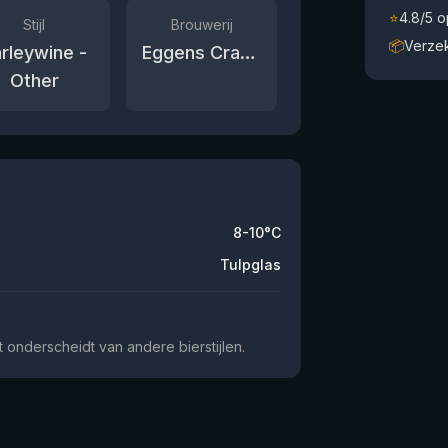
⭐
4.8/5 
Stijl
Brouwerij
📦
Verze
rleywine -
Eggens Craftbeer
Other
8-10°C
Tulpglas
onderscheidt van andere bierstijlen.