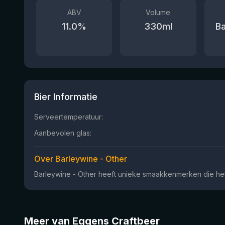
ABV
Volume
11.0
%
330
ml
Ba
Bier Informatie
Serveertemperatuur:
Aanbevolen glas:
Over Barleywine - Other
Barleywine - Other heeft unieke smaakkenmerken die het 
Meer van Eggens Craftbeer