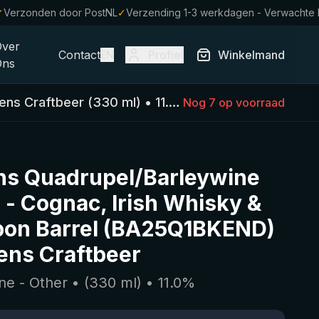
✓
Verzonden door PostNL
✓
Verzending 1-3 werkdagen - Verwachte
Over
Contact
Profiel
Winkelmand
EN
Ons
ens Craftbeer
(
330
ml)
•
11.0
%
•
Barleywine - Other
Nog 7 op voorraad
ns Quadrupel/Barleywine
 - Cognac, Irish Whisky &
bon Barrel (BA25Q1BKEND)
ens Craftbeer
ne - Other
• (
330
ml)
•
11.0
%