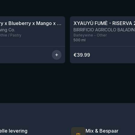
★
4.48
Blackberry x Blueberry x Mango x Pineapple x Peanut Butter Smoothie Sour Ale
XYAUYÙ FUMÈ - RISERVA 
Nog 9
ing Co.
hie / Pastry
Barleywine - Other
500
ml
€
39.99
elle levering
Mix & Bespaar
🍺