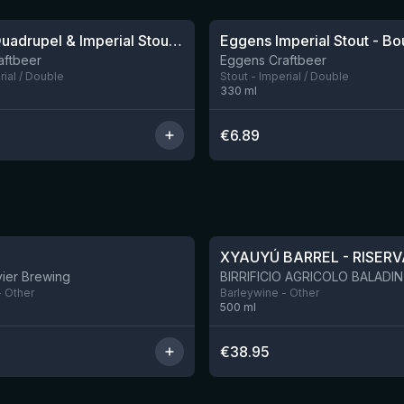
Eggens Quadrupel & Imperial Stout Blend - 20 Jaar Oud Cognacvat
aftbeer
Eggens Craftbeer
rial / Double
Stout - Imperial / Double
330
ml
€
6.89
★
4.34
XYAUYÚ BARREL - RISERV
ier Brewing
- Other
Barleywine - Other
500
ml
€
38.95