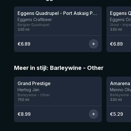
Eggens Quadrupel - Port Askaig Peated Whisky Barrel
Eggens Craftbeer
Eggens Cr
Belgian Quadrupel
Stout - Impe
330
ml
330
ml
€
6.89
€
6.89
Meer in stijl: Barleywine - Other
★
★
3.8
4.01
Grand Prestige
Amarena
Nog 6
Hertog Jan
Menno Oliv
Barleywine - Other
Barleywine 
750
ml
330
ml
€
8.99
€
5.29