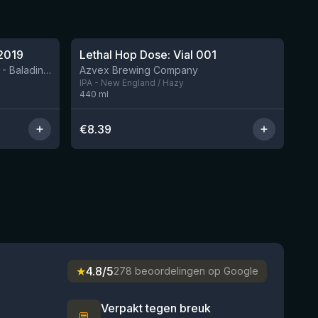
★
4.29
2019
Lethal Hop Dose: Vial 001
Nog 11
BIRRIFICIO AGRICOLO BALADIN - Baladin Indipendente Italian Farm Brewery
Azvex Brewing Company
IPA - New England / Hazy
440
ml
€
8.39
★
4.8/5
278 beoordelingen op Google
Verpakt tegen breuk
💬