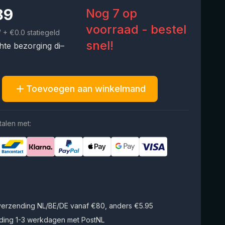
89
Nog 7 op
voorraad - bestel
W
+ €0.0 statiegeld
snel!
te bezorging di–
Toevoegen aan winkelmand
talen met:
 verzending NL/BE/DE vanaf €80, anders €5.95
ding 1-3 werkdagen met PostNL