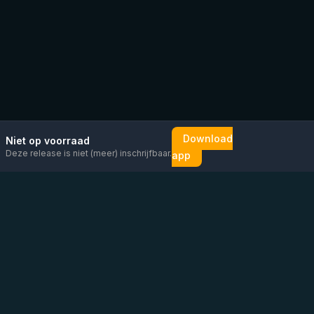
Download
Niet op voorraad
Deze release is niet (meer) inschrijfbaar.
app
Mail ons
Bericht ons op
Open
direct
WhatsApp
chat