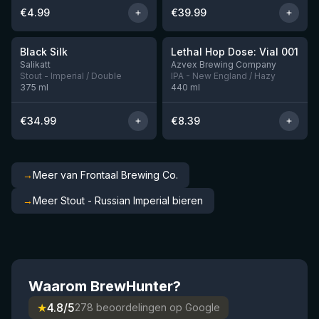
€
4.99
€
39.99
★
★
4.53
4.29
Black Silk
Lethal Hop Dose: Vial 001
Nog 3
Nog 4
Salikatt
Azvex Brewing Company
Stout - Imperial / Double
IPA - New England / Hazy
375
ml
440
ml
€
34.99
€
8.39
→
Meer van Frontaal Brewing Co.
→
Meer Stout - Russian Imperial bieren
Waarom BrewHunter?
★
4.8/5
278 beoordelingen op Google