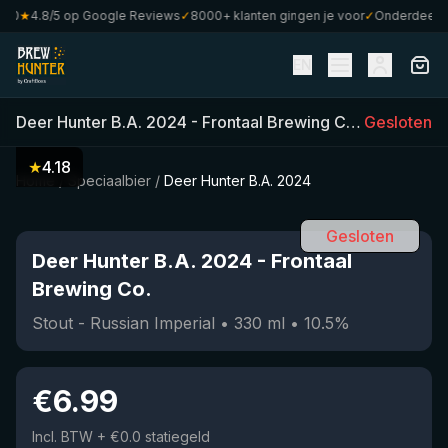
0
★
4.8/5 op Google Reviews
✓
8000+ klanten gingen je voor
✓
Onderdeel van 
EN
Deer Hunter B.A. 2024
-
Frontaal Brewing Co.
(
Gesloten
330
ml)
•
★
4.18
Home
/
Speciaalbier
/
Deer Hunter B.A. 2024
Gesloten
Deer Hunter B.A. 2024
-
Frontaal
Brewing Co.
Stout - Russian Imperial
•
330
ml
•
10.5
%
€
6.99
Incl. BTW
+ €0.0 statiegeld