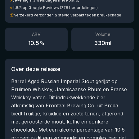
⚡
Levering 1-3 werkdagen met PostNL
⭐
4.8/5 op Google Reviews (278 beoordelingen)
📦
Verzekerd verzonden & stevig verpakt tegen breukschade
ABV
Volume
10.5
%
330
ml
Over deze release
Barrel Aged Russian Imperial Stout gerijpt op
Pruimen Whiskey, Jamaicaanse Rhum en Franse
Whiskey vaten. Dit indrukwekkende bier
afkomstig van Frontaal Brewing Co. uit Breda
biedt fruitige, kruidige en zoete tonen, afgerond
met geroosterde mout, koffie en donkere
chocolade. Met een alcoholpercentage van 10,5
procent is dit een volmondig en complex bier dat