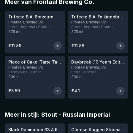
Meer van Frontaal Brewing Co.
★
★
4.24
4.29
Trifecta B.A. Bravoure
Trifecta B.A. Folkingebrew
Nog 10
Frontaal Brewing Co.
Frontaal Brewing Co.
Stout - Imperial / Double
Stout - Imperial / Double
375
ml
375
ml
€
11.89
€
11.89
★
★
3.9
3.24
Piece of Cake 'Tarte Tatin'
Daybreak (10 Years Edition)
Frontaal Brewing Co.
Frontaal Brewing Co.
Barleywine - Other
Stout - Coffee
330
ml
330
ml
€
5.59
€
4.1
Meer in stijl: Stout - Russian Imperial
★
★
4.03
4.19
Black Damnation 33 A.K.A. Masters of Darkness III (BA Islay Peated Whisky)
Oloroso Kaggen Stormaktsporter 2024
Nog 6