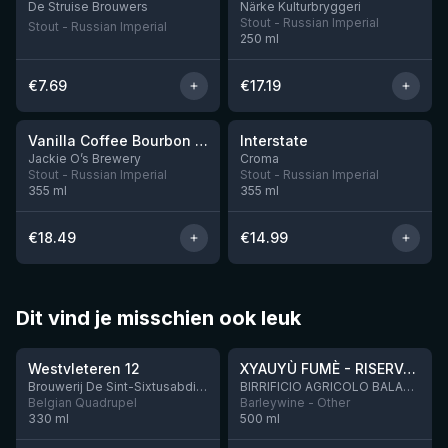
De Struise Brouwers
Närke Kulturbryggeri
Stout - Russian Imperial
Stout - Russian Imperial
250
ml
€
7.69
€
17.19
★
★
4.33
4.11
Vanilla Coffee Bourbon Barrel Dark Apparition (2025)
Interstate
Nog 1
Nog 4
Jackie O’s Brewery
Croma
Stout - Russian Imperial
Stout - Russian Imperial
355
ml
355
ml
€
18.49
€
14.99
Dit vind je misschien ook leuk
★
★
4.46
4.48
Westvleteren 12
XYAUYÙ FUMÈ - RISERVA 2019
Brouwerij De Sint-Sixtusabdij van Westvleteren
BIRRIFICIO AGRICOLO BALADIN - Baladin Indipendente Italian Farm Brewery
Belgian Quadrupel
Barleywine - Other
330
ml
500
ml