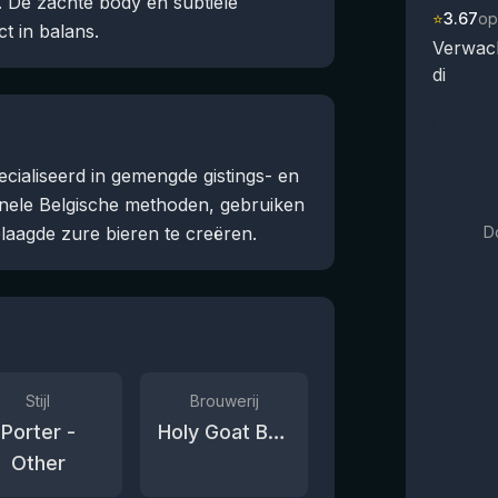
n. De zachte body en subtiele
⭐
3.67
op
t in balans.
Verwac
di
cialiseerd in gemengde gistings- en
ionele Belgische methoden, gebruiken
laagde zure bieren te creëren.
D
Stijl
Brouwerij
Porter -
Holy Goat Brewing
Other