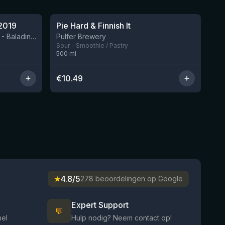
★
4.33
2019
Pie Hard & Finnish It
Nog 2
BIRRIFICIO AGRICOLO BALADIN - Baladin Indipendente Italian Farm Brewery
Pulfer Brewery
Sour - Smoothie / Pastry
500
ml
€
10.49
★
4.8/5
278 beoordelingen op Google
Expert Support
💬
nel
Hulp nodig? Neem contact op!