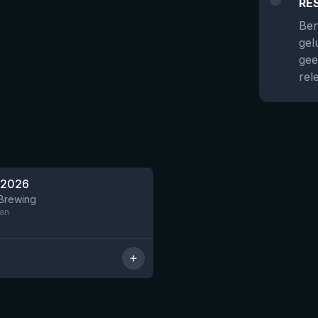
RE
Ben
gel
gee
rel
 2026
Nog 4
 Brewing
can