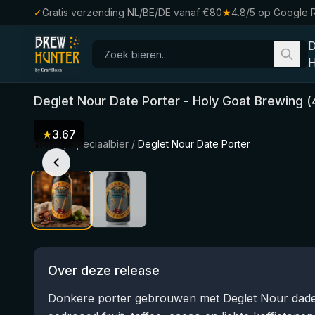
✓
Gratis verzending NL/BE/DE vanaf €80
★
4.8/5 op Google 
H
Deglet Nour Date Porter
-
Holy Goat Brewing
(
★
3.67
Home
/
Speciaalbier
/
Deglet Nour Date Porter
Over deze release
Donkere porter gebrouwen met Deglet Nour dadel