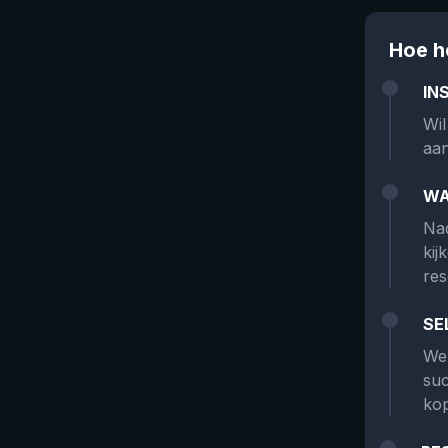
Hoe h
IN
Wil
aan
WA
Nad
kij
res
SE
We 
suc
kop