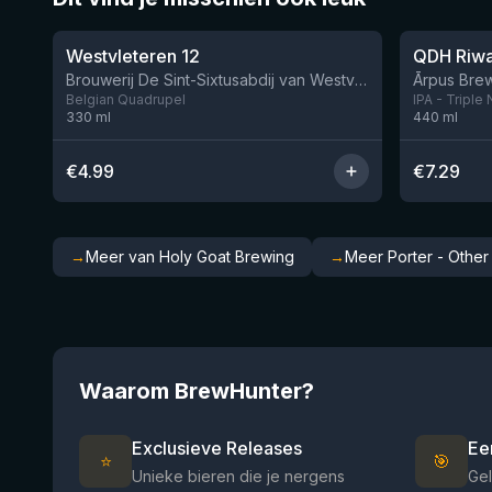
★
★
4.46
4.26
Westvleteren 12
Brouwerij De Sint-Sixtusabdij van Westvleteren
Ārpus Brew
Belgian Quadrupel
IPA - Triple
330
ml
440
ml
€
4.99
€
7.29
→
Meer van Holy Goat Brewing
→
Meer Porter - Other
Waarom BrewHunter?
Exclusieve Releases
Ee
⭐
🎯
Unieke bieren die je nergens
Gel