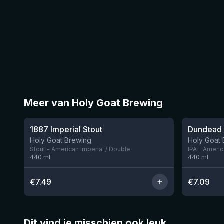
Meer van Holy Goat Brewing
★
3.7
1887 Imperial Stout
Dundead
Nog 5
Holy Goat Brewing
Holy Goat
Stout - American Imperial / Double
IPA - Ameri
440
ml
440
ml
€
7.49
€
7.09
Dit vind je misschien ook leuk