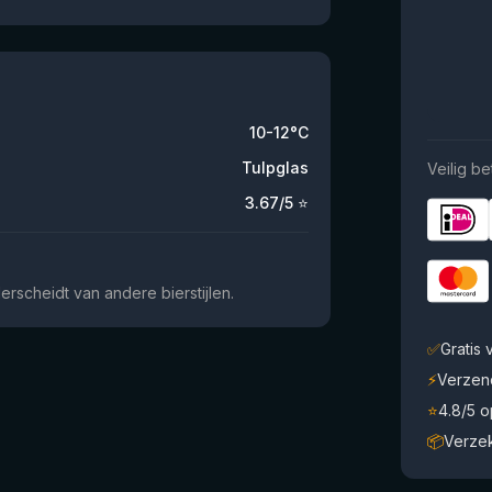
10-12°C
Tulpglas
Veilig be
3.67
/5 ⭐
rscheidt van andere bierstijlen.
✅
Gratis
⚡
Verzen
⭐
4.8/5 
📦
Verze