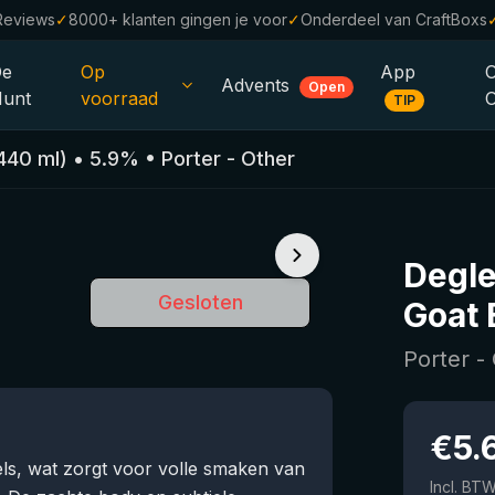
Reviews
✓
8000+ klanten gingen je voor
✓
Onderdeel van CraftBoxs
De
Op
App
Advents
Open
unt
voorraad
TIP
Alle Bieren
440
ml)
•
5.9
%
•
Porter - Other
Alcoholvrij
0.0
%
Sale %
Degle
Cadeaubonnen
Gesloten
Goat 
Bierpakketten
Porter -
Brouwerijen
Bierstijlen
€
5.
s, wat zorgt voor volle smaken van
Incl. BT