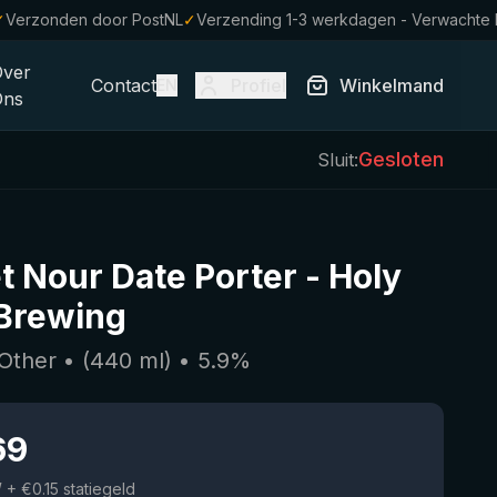
✓
Verzonden door PostNL
✓
Verzending 1-3 werkdagen - Verwachte 
Over
Contact
Profiel
Winkelmand
EN
Ons
Gesloten
Sluit:
t Nour Date Porter
-
Holy
Brewing
 Other
• (
440
ml)
•
5.9
%
69
W
+ €0.15 statiegeld