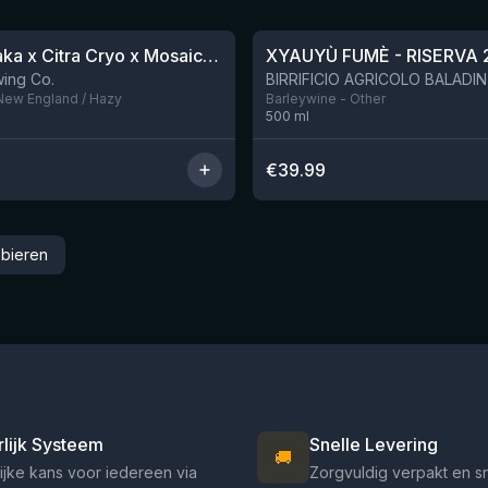
★
4.48
QDH Riwaka x Citra Cryo x Mosaic Cryo x Nectaron TIPA
XYAUYÙ FUMÈ - RISERVA 
Nog 9
ing Co.
 New England / Hazy
Barleywine - Other
500
ml
€
39.99
 bieren
rlijk Systeem
Snelle Levering
🚚
ijke kans voor iedereen via
Zorgvuldig verpakt en s