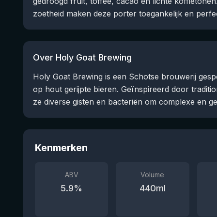
gedroogd fruit, toffee, cacao en lichte koffietone
zoetheid maken deze porter toegankelijk en perfec
Over Holy Goat Brewing
Holy Goat Brewing is een Schotse brouwerij gespe
op hout gerijpte bieren. Geïnspireerd door tradit
ze diverse gisten en bacteriën om complexe en ge
Kenmerken
ABV
Volume
5.9
%
440
ml