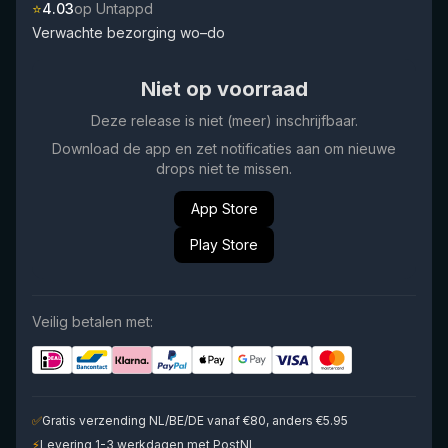
⭐
4.03
op Untappd
Verwachte bezorging wo–do
Niet op voorraad
Deze release is niet (meer) inschrijfbaar.
Download de app en zet notificaties aan om nieuwe
drops niet te missen.
App Store
Play Store
Veilig betalen met:
✅
Gratis verzending NL/BE/DE vanaf €80, anders €5.95
⚡
Levering 1-3 werkdagen met PostNL