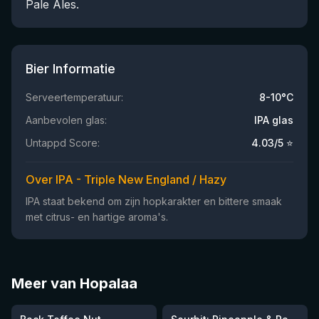
Pale Ales.
Bier Informatie
Serveertemperatuur:
8-10°C
Aanbevolen glas:
IPA glas
Untappd Score:
4.03
/5 ⭐
Over IPA - Triple New England / Hazy
IPA staat bekend om zijn hopkarakter en bittere smaak
met citrus- en hartige aroma's.
Meer van Hopalaa
★
★
3.94
3.48