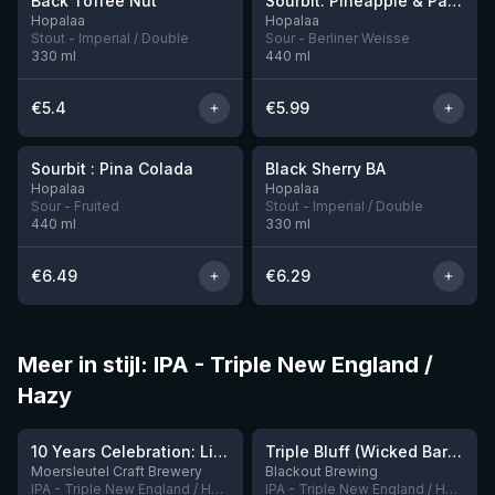
Back Toffee Nut
Sourbit: Pineapple & Passion Fruit
Nog 6
Nog 7
Hopalaa
Hopalaa
Stout - Imperial / Double
Sour - Berliner Weisse
330
ml
440
ml
€
5.4
€
5.99
★
★
3.61
3.81
Sourbit : Pina Colada
Black Sherry BA
Nog 6
Nog 8
Hopalaa
Hopalaa
Sour - Fruited
Stout - Imperial / Double
440
ml
330
ml
€
6.49
€
6.29
Meer in stijl: IPA - Triple New England /
Hazy
10 Years Celebration: Liftoff
Triple Bluff (Wicked Barrel collab)
Nog 7
Nog 4
Moersleutel Craft Brewery
Blackout Brewing
IPA - Triple New England / Hazy
IPA - Triple New England / Hazy