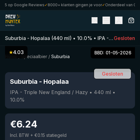
5 op Google Reviews
✓
8000+ klanten gingen je voor
✓
Onderdeel van Craft
EN
Suburbia
-
Hopalaa
(
440
ml)
•
10.0
%
•
IPA - Triple New England / Hazy
Gesloten
★
4.03
BBD:
01-05-2026
Home
/
Speciaalbier
/
Suburbia
Gesloten
Suburbia
-
Hopalaa
IPA - Triple New England / Hazy
•
440
ml
•
10.0
%
€
6.24
Incl. BTW
+ €0.15 statiegeld