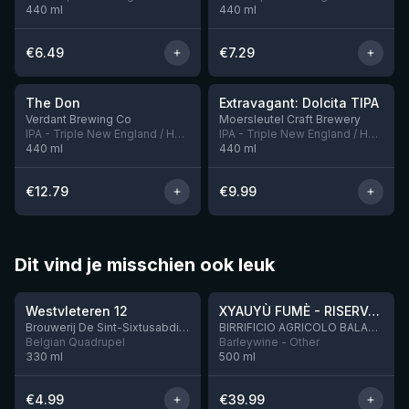
440
ml
440
ml
€
6.49
€
7.29
★
★
4.14
4.12
The Don
Extravagant: Dolcita TIPA
Nog 6
Verdant Brewing Co
Moersleutel Craft Brewery
IPA - Triple New England / Hazy
IPA - Triple New England / Hazy
440
ml
440
ml
€
12.79
€
9.99
Dit vind je misschien ook leuk
★
★
4.46
4.48
Westvleteren 12
XYAUYÙ FUMÈ - RISERVA 2019
Brouwerij De Sint-Sixtusabdij van Westvleteren
BIRRIFICIO AGRICOLO BALADIN - Baladin Indipendente Italian Farm Brewery
Belgian Quadrupel
Barleywine - Other
330
ml
500
ml
€
4.99
€
39.99
4.64
4.29