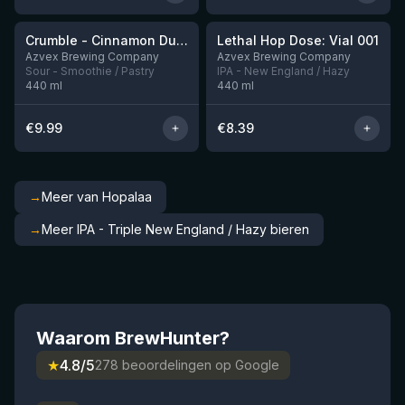
★
★
Crumble - Cinnamon Dusted Apple Crumble And Vanilla Ice Cream
Lethal Hop Dose: Vial 001
Nog 1
Nog 2
Azvex Brewing Company
Azvex Brewing Company
Sour - Smoothie / Pastry
IPA - New England / Hazy
440
ml
440
ml
€
9.99
€
8.39
→
Meer van Hopalaa
→
Meer IPA - Triple New England / Hazy bieren
Waarom BrewHunter?
★
4.8/5
278 beoordelingen op Google