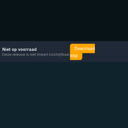
Download
Niet op voorraad
Deze release is niet (meer) inschrijfbaar.
app
Mail ons
Bericht ons op
Open
direct
WhatsApp
chat