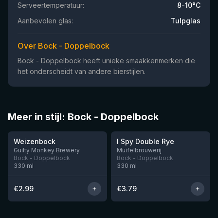
Serveertemperatuur:
8-10°C
Aanbevolen glas:
Tulpglas
Over Bock - Doppelbock
Bock - Doppelbock heeft unieke smaakkenmerken die
het onderscheidt van andere bierstijlen.
Meer in stijl: Bock - Doppelbock
Weizenbock
I Spy Double Rye
Nog 5
Guilty Monkey Brewery
Muifelbrouwerij
Bock - Doppelbock
Bock - Doppelbock
330
ml
330
ml
€
2.99
€
3.79