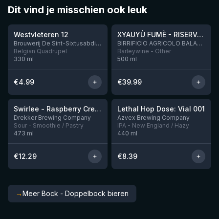
Dit vind je misschien ook leuk
★
★
4.46
4.48
Westvleteren 12
XYAUYÙ FUMÈ - RISERVA 2019
Brouwerij De Sint-Sixtusabdij van Westvleteren
BIRRIFICIO AGRICOLO BALADIN - Baladin Indipendente Italian Farm Brewery
Belgian Quadrupel
Barleywine - Other
330
ml
500
ml
€
4.99
€
39.99
★
★
4.34
4.29
Swirlee - Raspberry Creamsicle
Lethal Hop Dose: Vial 001
Nog 1
Nog 11
Drekker Brewing Company
Azvex Brewing Company
Sour - Smoothie / Pastry
IPA - New England / Hazy
473
ml
440
ml
€
12.29
€
8.39
→
Meer Bock - Doppelbock bieren