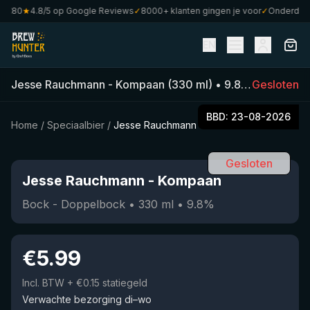
€80
★
4.8/5 op Google Reviews
✓
8000+ klanten gingen je voor
✓
Onderdeel v
EN
Jesse Rauchmann
-
Kompaan
(
330
ml)
•
9.8
%
•
Gesloten
Bock - 
BBD:
23-08-2026
Home
/
Speciaalbier
/
Jesse Rauchmann
Gesloten
Jesse Rauchmann
-
Kompaan
Bock - Doppelbock
•
330
ml
•
9.8
%
€
5.99
Incl. BTW
+ €0.15 statiegeld
Verwachte bezorging di–wo