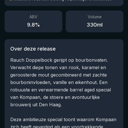
ABV
Volume
9.8
%
330
ml
Over deze release
Rauch Doppelbock gerijpt op bourbonvaten.
Verwacht diepe tonen van rook, karamel en
geroosterde mout gecombineerd met zachte
bourboninvloeden, vanille en eikenhout. Een
robuuste en verwarmende barrel aged special
van Kompaan, de stoere en avontuurlijke
brouwerij uit Den Haag.
Deze ambitieuze special toont waarom Kompaan
zich heeft gevestigd als een voortrekkende