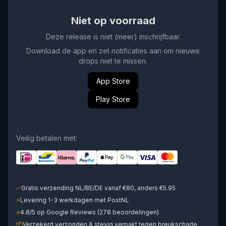
Niet op voorraad
Deze release is niet (meer) inschrijfbaar.
Download de app en zet notificaties aan om nieuwe
drops niet te missen.
App Store
Play Store
Veilig betalen met:
✅
Gratis verzending NL/BE/DE vanaf €80, anders €5.95
⚡
Levering 1-3 werkdagen met PostNL
⭐
4.8/5 op Google Reviews (278 beoordelingen)
📦
Verzekerd verzonden & stevig verpakt tegen breukschade