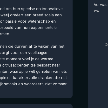
Verwach
kend om hun speelse en innovatieve
wo
erij creëert een breed scala aan
oor passie voor wetenschap en
voorbeeld van hun experimentele
komen.
D
nen die durven af te wijken van het
zorgt voor een veellaagse
rste moment voel je de warme
 citrusaccenten die delicaat naar
en waarop je wilt genieten van iets
plexe, karaktervolle dranken die net
lijk smaakt en waardeert, niet zomaar