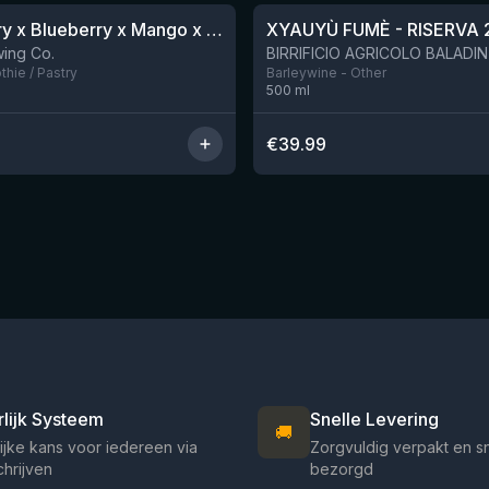
Blackberry x Blueberry x Mango x Pineapple x Peanut Butter Smoothie Sour Ale
XYAUYÙ FUMÈ - RISERVA 
Nog 9
ing Co.
hie / Pastry
Barleywine - Other
500
ml
€
39.99
rlijk Systeem
Snelle Levering
🚚
ijke kans voor iedereen via
Zorgvuldig verpakt en s
chrijven
bezorgd