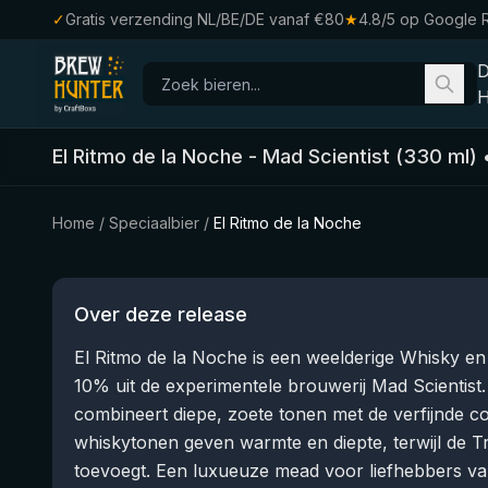
✓
Gratis verzending NL/BE/DE vanaf €80
★
4.8/5 op Google 
H
El Ritmo de la Noche
-
Mad Scientist
(
330
ml)
Home
/
Speciaalbier
/
El Ritmo de la Noche
Over deze release
El Ritmo de la Noche is een weelderige Whisky e
10% uit de experimentele brouwerij Mad Scientist
combineert diepe, zoete tonen met de verfijnde com
whiskytonen geven warmte en diepte, terwijl de Tr
toevoegt. Een luxueuze mead voor liefhebbers va