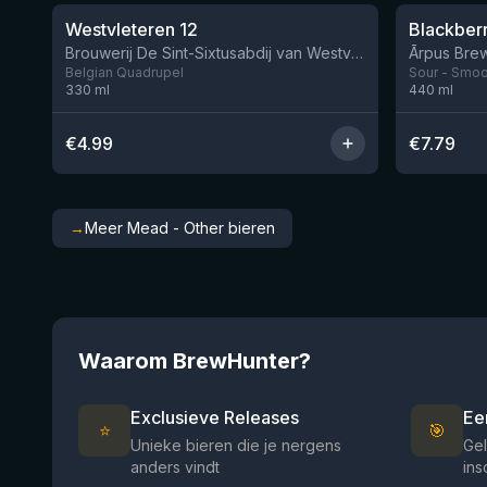
Westvleteren 12
Brouwerij De Sint-Sixtusabdij van Westvleteren
Ārpus Brew
Belgian Quadrupel
Sour - Smoot
330
ml
440
ml
€
4.99
€
7.79
→
Meer Mead - Other bieren
Waarom BrewHunter?
Exclusieve Releases
Ee
⭐
🎯
Unieke bieren die je nergens
Gel
anders vindt
ins