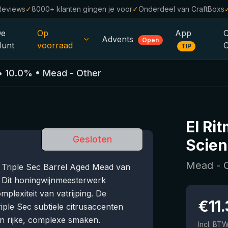
Reviews
✓
8000+ klanten gingen je voor
✓
Onderdeel van CraftBoxs
De
Op
App
Advents
Open
unt
voorraad
TIP
Alle Bieren
•
10.0
%
•
Mead - Other
Alcoholvrij
0.0
%
Sale %
El Ri
Cadeaubonnen
Gesloten
Scien
Bierpakketten
Mead - 
n Triple Sec Barrel Aged Mead van
Brouwerijen
. Dit honingwijnmeesterwerk
plexiteit van vatrijping. De
Bierstijlen
€
11
iple Sec subtiele citrusaccenten
n rijke, complexe smaken.
Incl. BT