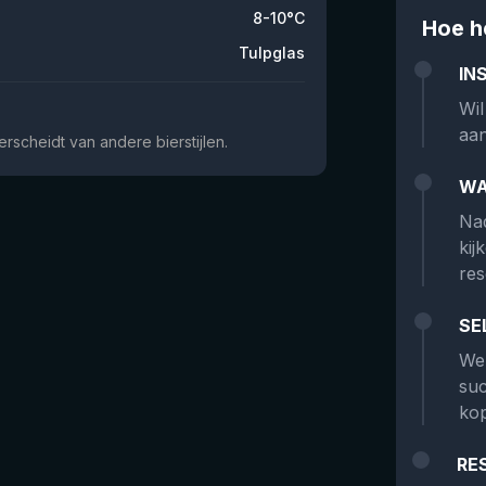
8-10°C
Hoe h
Tulpglas
IN
Wil
aan
scheidt van andere bierstijlen.
WA
Nad
kij
res
SE
We 
suc
kop
RE