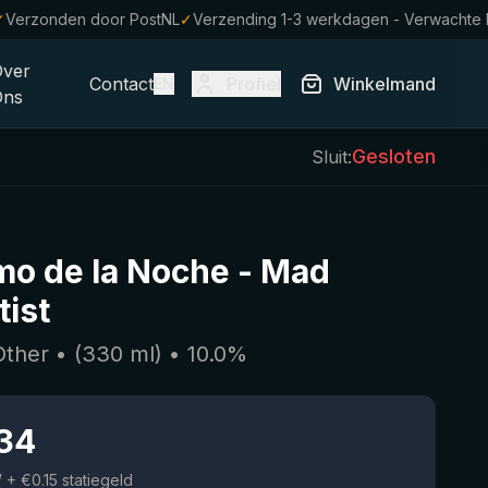
✓
Verzonden door PostNL
✓
Verzending 1-3 werkdagen - Verwachte
Over
Contact
Profiel
Winkelmand
EN
Ons
Gesloten
Sluit:
tmo de la Noche
-
Mad
tist
Other
• (
330
ml)
•
10.0
%
.34
W
+ €0.15 statiegeld