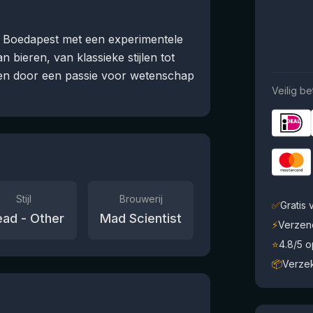
it Boedapest met een experimentele
bieren, van klassieke stijlen tot
ven door een passie voor wetenschap
Veilig be
Stijl
Brouwerij
✅
Gratis
ad - Other
Mad Scientist
⚡
Verzen
⭐
4.8/5 
📦
Verze