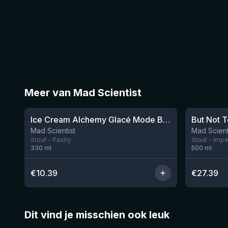
Meer van Mad Scientist
★
★
3.96
4.03
Ice Cream Alchemy Glacé Mode Bourbon
But Not 
Nog 2
Mad Scientist
Mad Scient
Stout - Pastry
Stout - Impe
330
ml
500
ml
€
10.39
€
27.39
Dit vind je misschien ook leuk
★
★
4.46
4.3