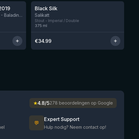
2019
Black Silk
Nog 2
BIRRIFICIO AGRICOLO BALADIN - Baladin Indipendente Italian Farm Brewery
Salikatt
Stout - Imperial / Double
375
ml
€
34.99
★
4.8/5
278 beoordelingen op Google
Expert Support
💬
nel
Hulp nodig? Neem contact op!