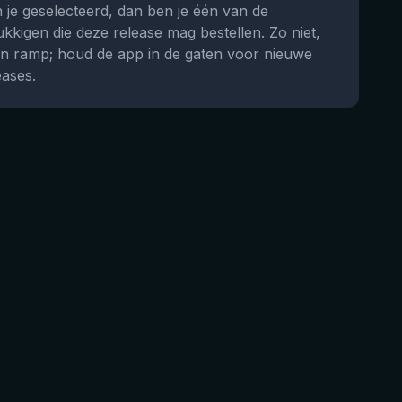
 je geselecteerd, dan ben je één van de
ukkigen die deze release mag bestellen. Zo niet,
n ramp; houd de app in de gaten voor nieuwe
eases.
★
4.53