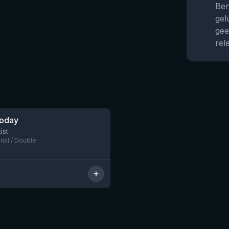
Ben
gel
gee
rel
Today
Nog 6
ist
rial / Double
★
4.48