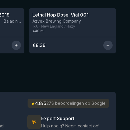
★
4.29
2019
Lethal Hop Dose: Vial 001
Nog 8
BIRRIFICIO AGRICOLO BALADIN - Baladin Indipendente Italian Farm Brewery
Azvex Brewing Company
IPA - New England / Hazy
440
ml
€
8.39
★
4.8/5
278 beoordelingen op Google
Expert Support
💬
nel
Hulp nodig? Neem contact op!