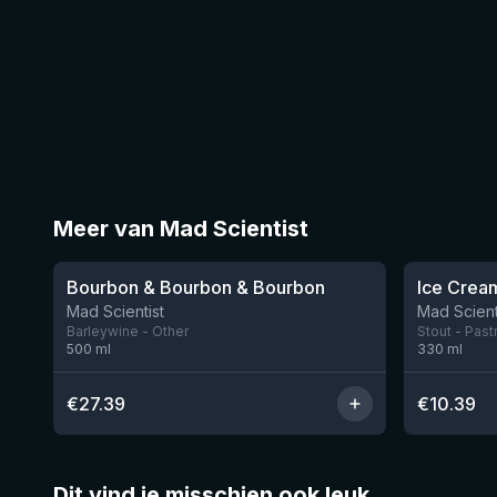
Meer van Mad Scientist
★
★
4.08
3.96
Bourbon & Bourbon & Bourbon
Nog 2
Mad Scientist
Mad Scient
Barleywine - Other
Stout - Past
500
ml
330
ml
€
27.39
€
10.39
Dit vind je misschien ook leuk