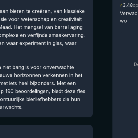
⭐
3.48
op
aan bieren te creëren, van klassieke
Verwach
ssie voor wetenschap en creativiteit
wo
 Mead. Het mengsel van barrel aging
complexe en verfijnde smaakervaring.
en waar experiment in glas, waar
D
en niet bang is voor onverwachte
nieuwe horizonnen verkennen in het
et iets heel bijzonders. Met een
p 190 beoordelingen, biedt deze fles
ntuurlijke bierliefhebbers die hun
verwachts.