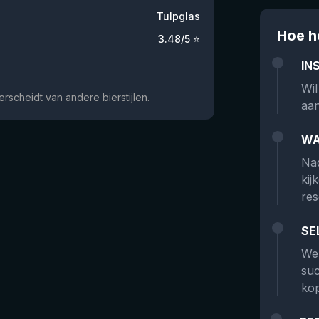
Tulpglas
Hoe h
3.48
/5 ⭐
IN
Wil
scheidt van andere bierstijlen.
aan
WA
Nad
kij
res
SE
We 
suc
kop