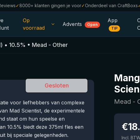
Reviews
✓
8000+ klanten gingen je voor
✓
Onderdeel van CraftBoxs
De
Op
App
Advents
Open
unt
voorraad
TIP
Alle Bieren
)
•
10.5
%
•
Mead - Other
Alcoholvrij
0.0
%
Sale %
Mang
Cadeaubonnen
Gesloten
Scien
Bierpakketten
Mead - 
atie voor liefhebbers van complexe
Brouwerijen
van Mad Scientist, de experimentele
end staat om hun speelse en
Bierstijlen
€
18
an 10.5% biedt deze 375ml fles een
uit bij speciale gelegenheden.
Incl. BT