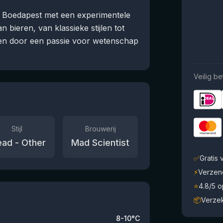
it Boedapest met een experimentele
bieren, van klassieke stijlen tot
ven door een passie voor wetenschap
Veilig be
Stijl
Brouwerij
ad - Other
Mad Scientist
✅
Gratis
⚡
Verzen
⭐
4.8/5 
📦
Verze
8-10°C