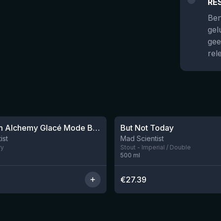
RE
Ben
gel
gee
rel
★
4.03
Ice Cream Alchemy Glacé Mode Bourbon
But Not Today
Nog 1
ist
Mad Scientist
ry
Stout - Imperial / Double
500
ml
€
27.39