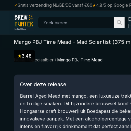
✓
Gratis verzending NL/BE/DE vanaf €80
★
4.8/5 op Google 
H
Mango PBJ Time Mead
-
Mad Scientist
(
375
ml
★
3.48
Home
/
Speciaalbier
/
Mango PBJ Time Mead
Over deze release
Barrel Aged Mead met mango, een luxueuze trakt
en fruitige smaken. Dit bijzondere brouwsel komt 
Hongaarse craft brouwerij uit Boedapest die bek
innovatieve aanpak. Met een alcoholpercentage v
intens en flavorrijk drinkmoment dat perfect aansl