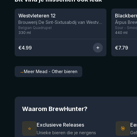
★
★
4.46
4.3
Westvleteren 12
Brouwerij De Sint-Sixtusabdij van Westvleteren
Ārpus Brew
Belgian Quadrupel
Sour - Smoot
330
ml
440
ml
€
4.99
€
7.79
→
Meer Mead - Other bieren
Waarom BrewHunter?
Exclusieve Releases
Ee
⭐
🎯
Unieke bieren die je nergens
Gel