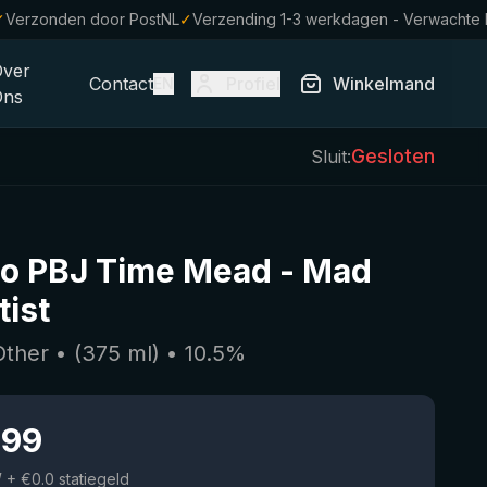
✓
Verzonden door PostNL
✓
Verzending 1-3 werkdagen - Verwachte
Over
Contact
Profiel
Winkelmand
EN
Ons
Gesloten
Sluit:
o PBJ Time Mead
-
Mad
tist
Other
• (
375
ml)
•
10.5
%
.99
W
+ €0.0 statiegeld