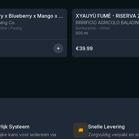
★
4.48
Blackberry x Blueberry x Mango x Pineapple x Peanut Butter Smoothie Sour Ale
XYAUYÙ FUMÈ - RISERVA 
Nog 9
ing Co.
hie / Pastry
Barleywine - Other
500
ml
€
39.99
rlijk Systeem
Snelle Levering
🚚
ijke kans voor iedereen via
Zorgvuldig verpakt en s