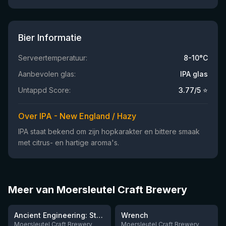
Bier Informatie
Serveertemperatuur:
8-10°C
Aanbevolen glas:
IPA glas
Untappd Score:
3.77
/5 ⭐
Over IPA - New England / Hazy
IPA staat bekend om zijn hopkarakter en bittere smaak
met citrus- en hartige aroma's.
Meer van Moersleutel Craft Brewery
★
★
3.91
3.61
Ancient Engineering: Stone Quern
Wrench
Moersleutel Craft Brewery
Moersleutel Craft Brewery