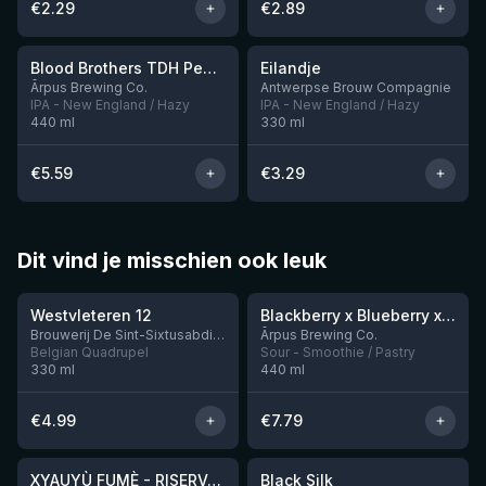
€
2.29
€
2.89
★
★
3.92
3.57
Blood Brothers TDH Peacharine x Taiheke x Riwaka IPA
Eilandje
Nog 6
Ārpus Brewing Co.
Antwerpse Brouw Compagnie
IPA - New England / Hazy
IPA - New England / Hazy
440
ml
330
ml
€
5.59
€
3.29
Dit vind je misschien ook leuk
★
★
4.46
4.3
Westvleteren 12
Blackberry x Blueberry x Mango x Pineapple x Peanut Butter Smoothie Sour Ale
Nog 9
Brouwerij De Sint-Sixtusabdij van Westvleteren
Ārpus Brewing Co.
Belgian Quadrupel
Sour - Smoothie / Pastry
330
ml
440
ml
€
4.99
€
7.79
★
★
4.48
4.53
XYAUYÙ FUMÈ - RISERVA 2019
Black Silk
Nog 3