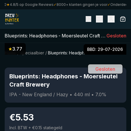
0
★
4.8/5 op Google Reviews
✓
8000+ klanten gingen je voor
✓
Onderdeel van
EN
Blueprints: Headphones
-
Moersleutel Craft Brewery
Gesloten
(
44
★
3.77
BBD:
29-07-2026
Home
/
Speciaalbier
/
Blueprints: Headphones
Gesloten
Blueprints: Headphones
-
Moersleutel
Craft Brewery
IPA - New England / Hazy
•
440
ml
•
7.0
%
€
5.53
Incl. BTW
+ €0.15 statiegeld