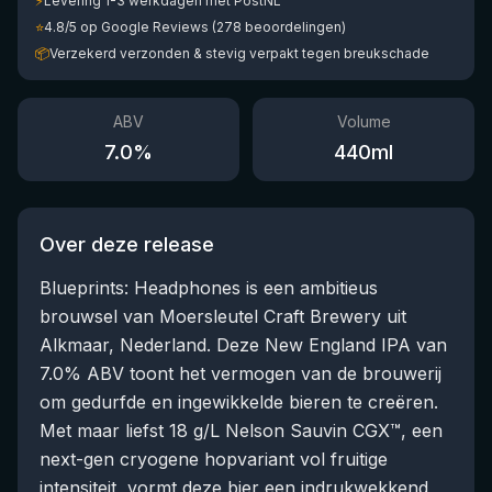
⚡
Levering 1-3 werkdagen met PostNL
⭐
4.8/5 op Google Reviews (278 beoordelingen)
📦
Verzekerd verzonden & stevig verpakt tegen breukschade
ABV
Volume
7.0
%
440
ml
Over deze release
Blueprints: Headphones is een ambitieus
brouwsel van Moersleutel Craft Brewery uit
Alkmaar, Nederland. Deze New England IPA van
7.0% ABV toont het vermogen van de brouwerij
om gedurfde en ingewikkelde bieren te creëren.
Met maar liefst 18 g/L Nelson Sauvin CGX™, een
next-gen cryogene hopvariant vol fruitige
intensiteit, vormt deze bier een indrukwekkend