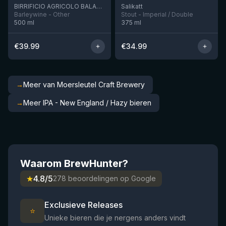
BIRRIFICIO AGRICOLO BALADIN - Baladin Indipendente Italian Farm Brewery
Salikatt
Barleywine - Other
Stout - Imperial / Double
500
ml
375
ml
€
39.99
€
34.99
→
Meer van Moersleutel Craft Brewery
→
Meer IPA - New England / Hazy bieren
Waarom BrewHunter?
★
4.8/5
278 beoordelingen op Google
Exclusieve Releases
⭐
Unieke bieren die je nergens anders vindt