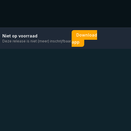
Download
Niet op voorraad
Deze release is niet (meer) inschrijfbaar.
app
Mail ons
Bericht ons op
Open
direct
WhatsApp
chat
Be the first to know!