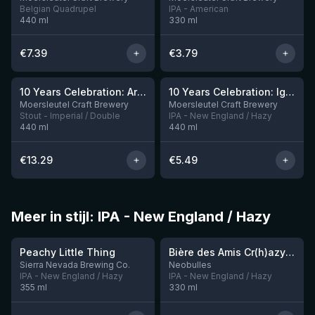
Belgian Quadrupel
IPA - American
440
ml
330
ml
€
7.39
€
3.79
10 Years Celebration: Arrival
10 Years Celebration: Ignition
Nog 3
Moersleutel Craft Brewery
Moersleutel Craft Brewery
Stout - Imperial / Double
IPA - New England / Hazy
440
ml
440
ml
€
13.29
€
5.49
Meer in stijl: IPA - New England / Hazy
★
★
3.63
3.54
Peachy Little Thing
Bière des Amis Cr(h)azy IPA
Sierra Nevada Brewing Co.
Neobulles
IPA - New England / Hazy
IPA - New England / Hazy
355
ml
330
ml