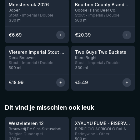
Meesterstuk 2026
Bourbon County Brand Cherries Jubilee Stout (2025)
Nog 3
Jopen
Goose Island Beer Co.
Stout - Imperial / Double
Stout - Imperial / Double
330
ml
500
ml
€
6.69
€
20.39
★
3.92
Vleteren Imperial Stout Ardmore Whisky BA
Two Guys Two Buckets
Nog 1
Deca Brouwerij
Klere Boght
Stout - Imperial / Double
Stout - Imperial / Double
500
ml
330
ml
€
18.99
€
5.49
Dit vind je misschien ook leuk
★
★
4.46
4.48
Westvleteren 12
XYAUYÙ FUMÈ - RISERVA 2019
Brouwerij De Sint-Sixtusabdij van Westvleteren
BIRRIFICIO AGRICOLO BALADIN - Baladin Indipendente Italian Farm Brewery
Belgian Quadrupel
Barleywine - Other
330
ml
500
ml