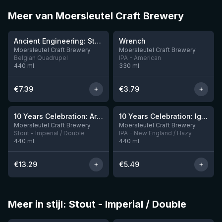
Meer van Moersleutel Craft Brewery
★
★
3.91
3.61
Ancient Engineering: Stone Quern
Wrench
Moersleutel Craft Brewery
Moersleutel Craft Brewery
Belgian Quadrupel
IPA - American
440
ml
330
ml
€
7.39
€
3.79
10 Years Celebration: Arrival
10 Years Celebration: Ignition
Nog 3
Moersleutel Craft Brewery
Moersleutel Craft Brewery
Stout - Imperial / Double
IPA - New England / Hazy
440
ml
440
ml
€
13.29
€
5.49
Meer in stijl: Stout - Imperial / Double
★
★
3.95
4.3