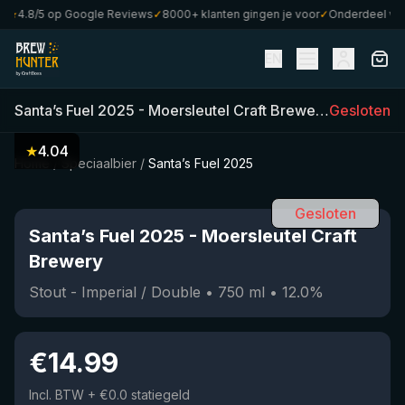
★
4.8/5 op Google Reviews
✓
8000+ klanten gingen je voor
✓
Onderdeel van C
EN
Santa’s Fuel 2025
-
Moersleutel Craft Brewery
(
Gesloten
750
ml)
★
4.04
Home
/
Speciaalbier
/
Santa’s Fuel 2025
Gesloten
Santa’s Fuel 2025
-
Moersleutel Craft
Brewery
Stout - Imperial / Double
•
750
ml
•
12.0
%
€
14.99
Incl. BTW
+ €0.0 statiegeld