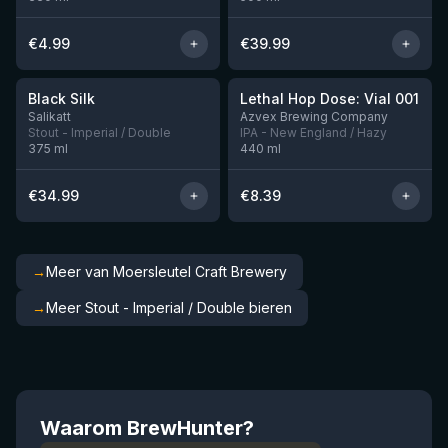
€
4.99
€
39.99
★
★
4.53
4.29
Black Silk
Lethal Hop Dose: Vial 001
Nog 3
Nog 1
Salikatt
Azvex Brewing Company
Stout - Imperial / Double
IPA - New England / Hazy
375
ml
440
ml
€
34.99
€
8.39
→
Meer van Moersleutel Craft Brewery
→
Meer Stout - Imperial / Double bieren
Waarom BrewHunter?