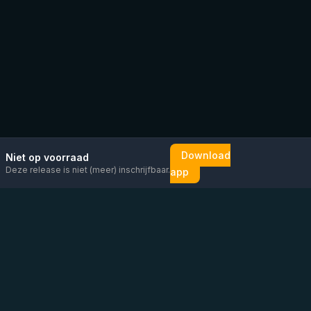
Download
Niet op voorraad
Deze release is niet (meer) inschrijfbaar.
app
Mail ons
Bericht ons op
Open
direct
WhatsApp
chat