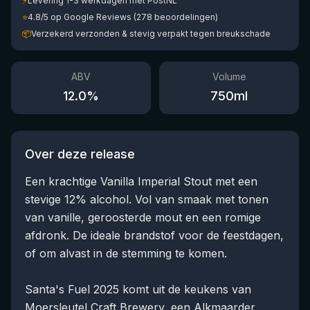
⚡
Levering 1-3 werkdagen met PostNL
⭐
4.8/5 op Google Reviews (278 beoordelingen)
📦
Verzekerd verzonden & stevig verpakt tegen breukschade
ABV
Volume
12.0
%
750
ml
Over deze release
Een krachtige Vanilla Imperial Stout met een
stevige 12% alcohol. Vol van smaak met tonen
van vanille, geroosterde mout en een romige
afdronk. De ideale brandstof voor de feestdagen,
of om alvast in de stemming te komen.
Santa's Fuel 2025 komt uit de keukens van
Moersleutel Craft Brewery, een Alkmaarder