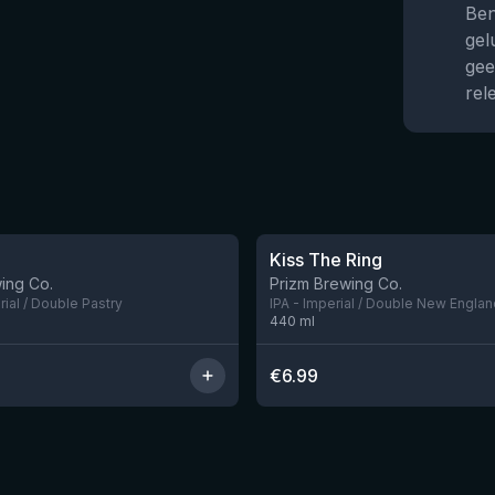
Ben
gel
gee
rel
★
3.99
Kiss The Ring
Nog 1
ing Co.
Prizm Brewing Co.
rial / Double Pastry
IPA - Imperial / Double New Englan
440
ml
€
6.99
★
4.18