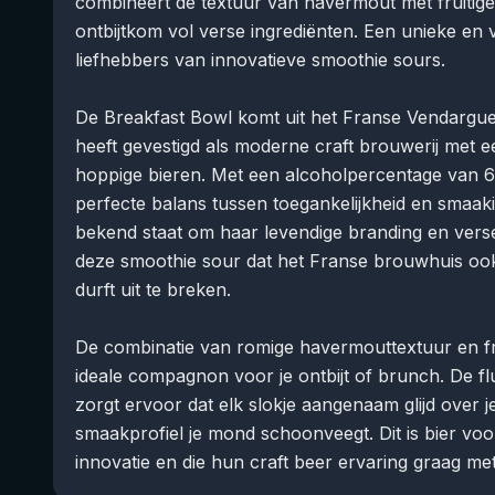
combineert de textuur van havermout met fruiti
ontbijtkom vol verse ingrediënten. Een unieke en 
liefhebbers van innovatieve smoothie sours.
De Breakfast Bowl komt uit het Franse Vendargue
heeft gevestigd als moderne craft brouwerij met ee
hoppige bieren. Met een alcoholpercentage van 6
perfecte balans tussen toegankelijkheid en smaaki
bekend staat om haar levendige branding en verse
deze smoothie sour dat het Franse brouwhuis ook
durft uit te breken.
De combinatie van romige havermouttextuur en fru
ideale compagnon voor je ontbijt of brunch. De f
zorgt ervoor dat elk slokje aangenaam glijd over je
smaakprofiel je mond schoonveegt. Dit is bier voo
innovatie en die hun craft beer ervaring graag met