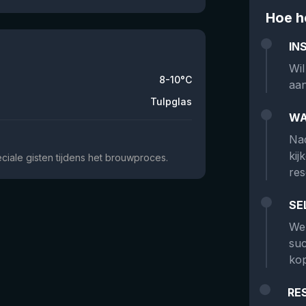
Hoe h
IN
Wil
8-10°C
aan
Tulpglas
WA
Nad
kij
ciale gisten tijdens het brouwproces.
res
SE
We 
suc
kop
RE