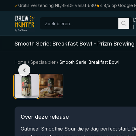
✓
Gratis verzending NL/BE/DE vanaf €80
★
4.8/5 op Google 
H
Smooth Serie: Breakfast Bowl
-
Prizm Brewing
Home
/
Speciaalbier
/
Smooth Serie: Breakfast Bowl
Over deze release
Oatmeal Smoothie Sour die je dag perfect start. 