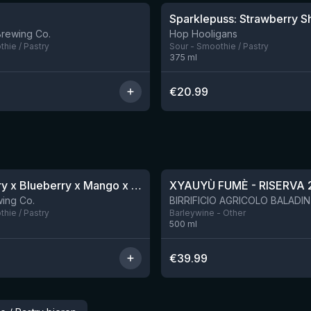
Brewing Co.
Hop Hooligans
hie / Pastry
Sour - Smoothie / Pastry
375
ml
€
20.99
★
4.48
Blackberry x Blueberry x Mango x Pineapple x Peanut Butter Smoothie Sour Ale
XYAUYÙ FUMÈ - RISERVA 
Nog 9
ing Co.
hie / Pastry
Barleywine - Other
500
ml
€
39.99