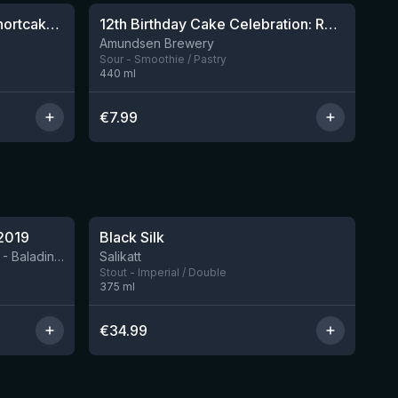
Sparklepuss: Strawberry Shortcake Rum BA (2025, purple wax)
12th Birthday Cake Celebration: Raspberry, Banana, Vanilla Ice Cream
Nog 4
Nog 8
Amundsen Brewery
Sour - Smoothie / Pastry
440
ml
€
7.99
★
4.53
2019
Black Silk
Nog 2
BIRRIFICIO AGRICOLO BALADIN - Baladin Indipendente Italian Farm Brewery
Salikatt
Stout - Imperial / Double
375
ml
€
34.99