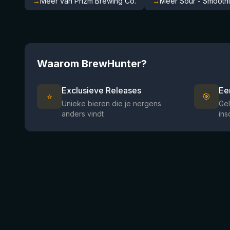
→
Meer van Prizm Brewing Co.
→
Meer Sour - Smoothi
Waarom BrewHunter?
Exclusieve Releases
Ee
⭐
🎯
Unieke bieren die je nergens
Gel
anders vindt
ins