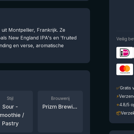
it Montpellier, Frankrijk. Ze
zoals New England IPA's en 'fruited
Veilig be
nding en verse, aromatische
✅
Gratis
⚡
Verzen
Stijl
Brouwerij
⭐
4.8/5 
Sour -
Prizm Brewing Co.
📦
Verze
moothie /
Pastry