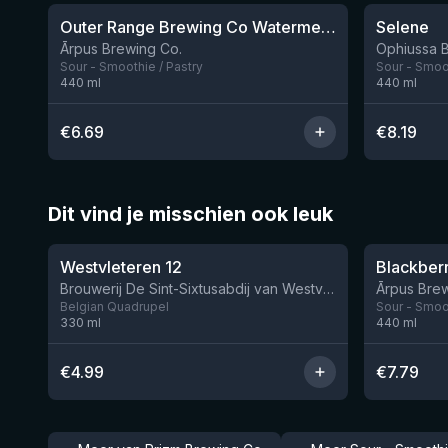
Outer Range Brewing Co Watermelon x Mint x Lime Smoothie Sour Ale
Selene
Nog 9
Ārpus Brewing Co.
Ophiussa 
Sour - Smoothie / Pastry
Sour - Smoot
440
ml
440
ml
€
6.69
€
8.19
Dit vind je misschien ook leuk
★
★
4.46
4.3
Westvleteren 12
Brouwerij De Sint-Sixtusabdij van Westvleteren
Ārpus Brew
Belgian Quadrupel
Sour - Smoot
330
ml
440
ml
€
4.99
€
7.79