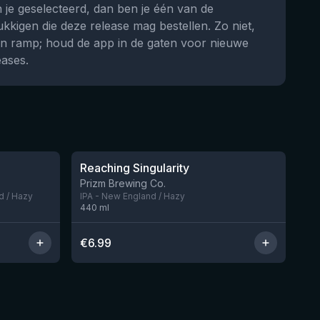
 je geselecteerd, dan ben je één van de
ukkigen die deze release mag bestellen. Zo niet,
n ramp; houd de app in de gaten voor nieuwe
eases.
★
3.89
Reaching Singularity
Nog 1
Nog 2
Prizm Brewing Co.
d / Hazy
IPA - New England / Hazy
440
ml
€
6.99
★
3.87