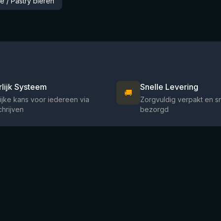
e / Pastry bieren
rlijk Systeem
Snelle Levering
🚚
ijke kans voor iedereen via
Zorgvuldig verpakt en s
chrijven
bezorgd