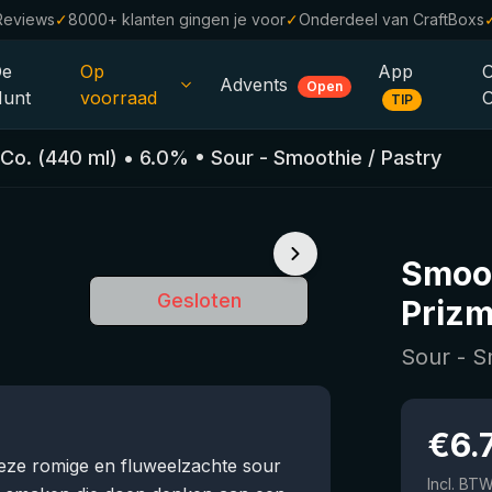
Reviews
✓
8000+ klanten gingen je voor
✓
Onderdeel van CraftBoxs
De
Op
App
Advents
Open
unt
voorraad
TIP
Alle Bieren
 Co.
(
440
ml)
•
6.0
%
•
Sour - Smoothie / Pastry
Alcoholvrij
0.0
%
Sale %
Smoot
Cadeaubonnen
Gesloten
Prizm
Bierpakketten
Sour - S
Brouwerijen
Bierstijlen
€
6.
Deze romige en fluweelzachte sour
Incl. BT