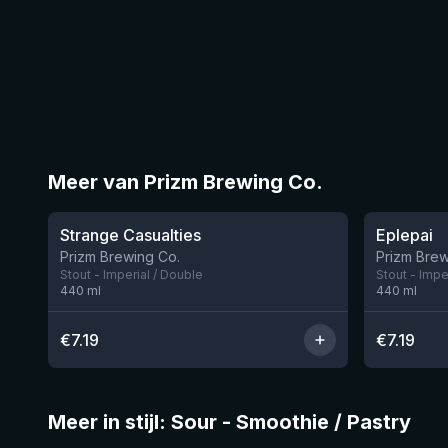
Meer van Prizm Brewing Co.
★
★
4.09
3.77
Strange Casualties
Eplepai
Prizm Brewing Co.
Prizm Brew
Stout - Imperial / Double
Stout - Impe
440
ml
440
ml
€
7.19
€
7.19
Meer in stijl: Sour - Smoothie / Pastry
★
★
4.04
4.15