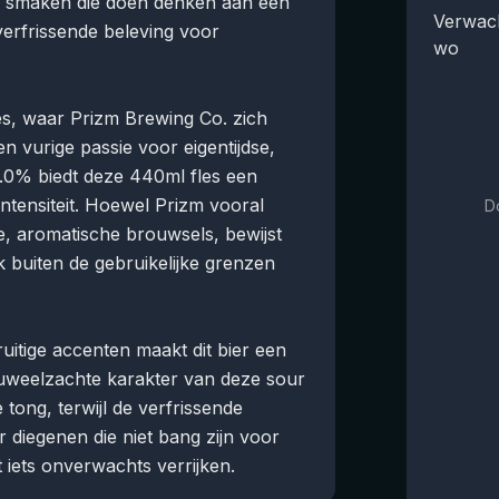
ge smaken die doen denken aan een
Verwach
verfrissende beleving voor
wo
s, waar Prizm Brewing Co. zich
n vurige passie voor eigentijdse,
.0% biedt deze 440ml fles een
ntensiteit. Hoewel Prizm vooral
D
, aromatische brouwsels, bewijst
 buiten de gebruikelijke grenzen
itige accenten maakt dit bier een
luweelzachte karakter van deze sour
 tong, terwijl de verfrissende
r diegenen die niet bang zijn voor
 iets onverwachts verrijken.