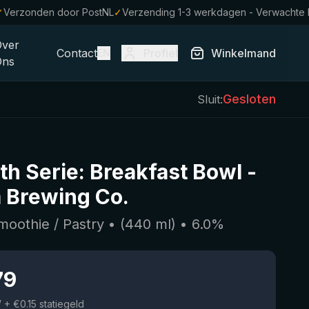
✓
Verzonden door PostNL
✓
Verzending 1-3 werkdagen - Verwachte
Over
Contact
Profiel
Winkelmand
EN
Ons
Gesloten
Sluit:
h Serie: Breakfast Bowl
-
 Brewing Co.
moothie / Pastry
• (
440
ml)
•
6.0
%
79
W
+ €0.15 statiegeld