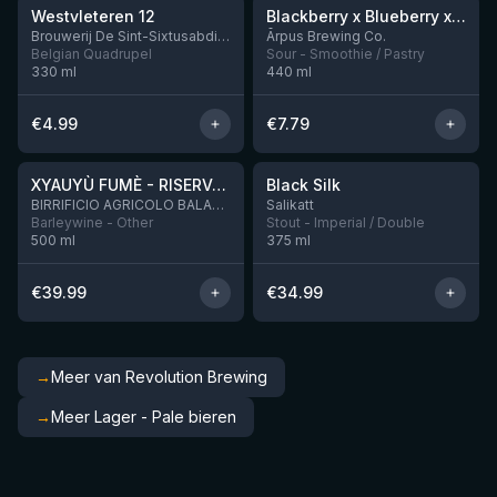
Westvleteren 12
Blackberry x Blueberry x Mango x Pineapple x Peanut Butter Smoothie Sour Ale
Nog 9
Brouwerij De Sint-Sixtusabdij van Westvleteren
Ārpus Brewing Co.
Belgian Quadrupel
Sour - Smoothie / Pastry
330
ml
440
ml
€
4.99
€
7.79
★
★
4.48
4.53
XYAUYÙ FUMÈ - RISERVA 2019
Black Silk
Nog 3
BIRRIFICIO AGRICOLO BALADIN - Baladin Indipendente Italian Farm Brewery
Salikatt
Barleywine - Other
Stout - Imperial / Double
500
ml
375
ml
€
39.99
€
34.99
→
Meer van Revolution Brewing
→
Meer Lager - Pale bieren