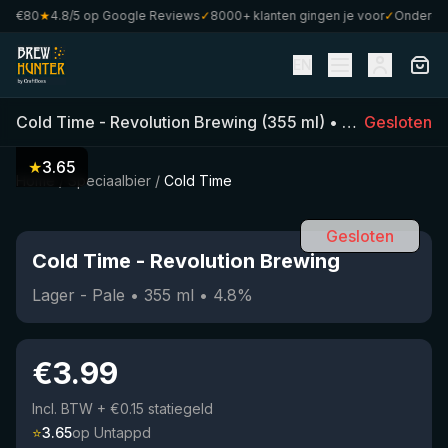
f €80
★
4.8/5 op Google Reviews
✓
8000+ klanten gingen je voor
✓
Onderdeel
EN
Cold Time
-
Revolution Brewing
(
355
ml)
•
4.8
Gesloten
%
•
Lager 
★
3.65
Home
/
Speciaalbier
/
Cold Time
Gesloten
Cold Time
-
Revolution Brewing
Lager - Pale
•
355
ml
•
4.8
%
€
3.99
Incl. BTW
+ €0.15 statiegeld
⭐
3.65
op Untappd