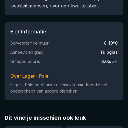
kwaliteitsmensen, over een kwaliteitsbier.
Bier Informatie
Serveertemperatuur:
8-10°C
Aanbevolen glas:
Tulpglas
Untappd Score:
3.65
/5 ⭐
Over Lager - Pale
Lager - Pale heeft unieke smaakkenmerken die het
onderscheidt van andere bierstijlen.
Dit vind je misschien ook leuk
★
★
4.46
4.3