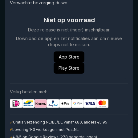
Verwachte bezorging di–wo
Niet op voorraad
Deze release is niet (meer) inschrijfbaar.
Download de app en zet notificaties aan om nieuwe
drops niet te missen.
App Store
Play Store
Veilig betalen met:
✅
Gratis verzending NL/BE/DE vanaf €80, anders €5.95
⚡
Levering 1-3 werkdagen met PostNL
⭐
4.8/5 op Google Reviews (278 beoordelingen)