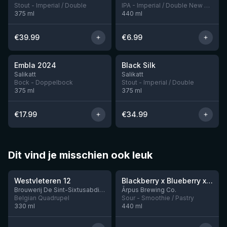
Stout - Imperial / Double
IPA - Imperial / Double New England / Hazy
375
ml
440
ml
€
39.99
€
6.99
★
★
4.0
4.53
Embla 2024
Black Silk
Nog 5
Nog 2
Salikatt
Salikatt
Bock - Doppelbock
Stout - Imperial / Double
375
ml
375
ml
€
17.99
€
34.99
Dit vind je misschien ook leuk
★
★
4.46
4.3
Westvleteren 12
Blackberry x Blueberry x Mango x Pineapple x Peanut Butter Smoothie Sour Ale
Nog 9
Brouwerij De Sint-Sixtusabdij van Westvleteren
Ārpus Brewing Co.
Belgian Quadrupel
Sour - Smoothie / Pastry
330
ml
440
ml