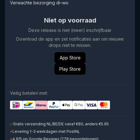
Verwachte bezorging di–wo
Niet op voorraad
Deze release is niet (meer) inschrijfbaar.
Download de app en zet notificaties aan om nieuwe
drops niet te missen.
App Store
Play Store
Veilig betalen met:
✅
Gratis verzending NL/BE/DE vanaf €80, anders €5.95
⚡
Levering 1-3 werkdagen met PostNL
⭐
4.8/5 op Google Reviews (278 beoordelingen)