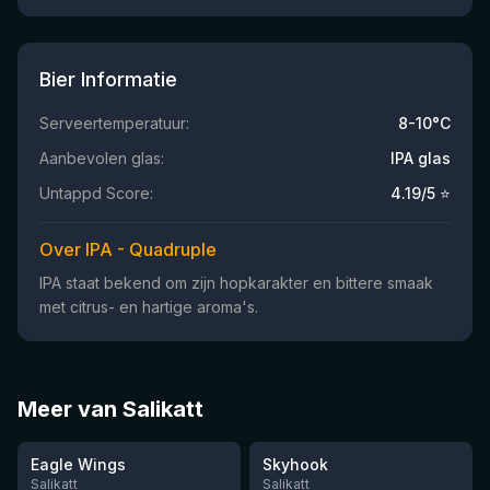
Bier Informatie
Serveertemperatuur:
8-10°C
Aanbevolen glas:
IPA glas
Untappd Score:
4.19
/5 ⭐
Over IPA - Quadruple
IPA staat bekend om zijn hopkarakter en bittere smaak
met citrus- en hartige aroma's.
Meer van Salikatt
★
★
4.45
4.05
Eagle Wings
Skyhook
Nog 11
Nog 5
Salikatt
Salikatt