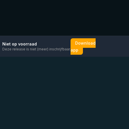
Download
Niet op voorraad
Deze release is niet (meer) inschrijfbaar.
app
Mail ons
Bericht ons op
Open
direct
WhatsApp
chat