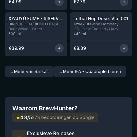
€
4.99
€
7.79
★
★
4.48
4.29
XYAUYÙ FUMÈ - RISERVA 2019
Lethal Hop Dose: Vial 001
Nog 10
BIRRIFICIO AGRICOLO BALADIN - Baladin Indipendente Italian Farm Brewery
Azvex Brewing Company
Barleywine - Other
IPA - New England / Hazy
500
ml
440
ml
€
39.99
€
8.39
→
Meer van Salikatt
→
Meer IPA - Quadruple bieren
Waarom BrewHunter?
★
4.8/5
278 beoordelingen op Google
Exclusieve Releases