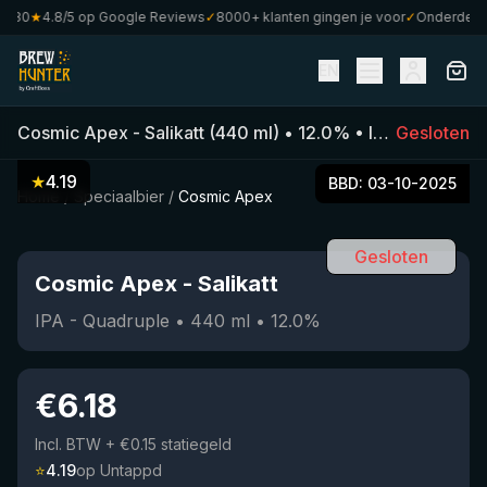
80
★
4.8/5 op Google Reviews
✓
8000+ klanten gingen je voor
✓
Onderdeel va
EN
Cosmic Apex
-
Salikatt
(
440
ml)
•
12.0
%
•
IPA - Quadruple
Gesloten
★
4.19
BBD:
03-10-2025
Home
/
Speciaalbier
/
Cosmic Apex
Gesloten
Cosmic Apex
-
Salikatt
IPA - Quadruple
•
440
ml
•
12.0
%
€
6.18
Incl. BTW
+ €0.15 statiegeld
⭐
4.19
op Untappd