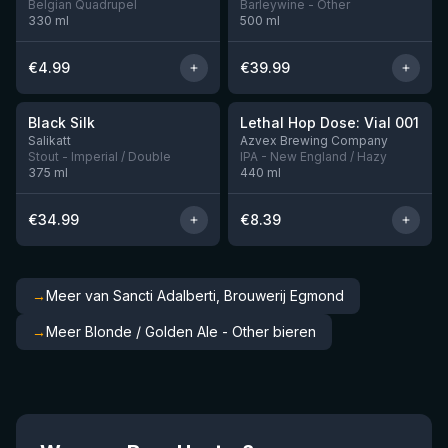
Belgian Quadrupel
Barleywine - Other
330
ml
500
ml
€
4.99
€
39.99
★
★
4.53
4.29
Black Silk
Lethal Hop Dose: Vial 001
Nog 2
Nog 11
Salikatt
Azvex Brewing Company
Stout - Imperial / Double
IPA - New England / Hazy
375
ml
440
ml
€
34.99
€
8.39
→
Meer van Sancti Adalberti, Brouwerij Egmond
→
Meer Blonde / Golden Ale - Other bieren