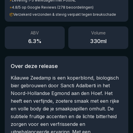
⚡
Levering 1-3 werkdagen met PostNL
⭐
4.8/5 op Google Reviews (278 beoordelingen)
📦
Verzekerd verzonden & stevig verpakt tegen breukschade
ABV
Volume
6.3
%
330
ml
Over deze release
Kâauwe Zeedamp is een koperblond, biologisch
bier gebrouwen door Sancti Adalberti in het
Noord-Hollandse Egmond aan den Hoef. Het
heeft een verfijnde, zoetere smaak met een rijke
en volle body die je smaakpapillen omhult. De
subtiele fruitige accenten en de lichte bitterheid
zorgen voor een verfrissende en
uitgebalanceerde ervaring. Met een