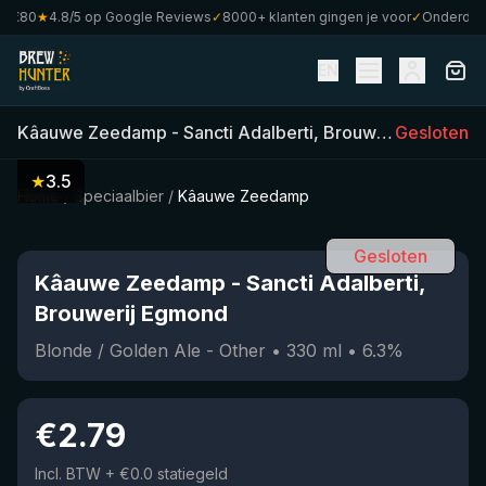
€80
★
4.8/5 op Google Reviews
✓
8000+ klanten gingen je voor
✓
Onderdeel v
EN
Kâauwe Zeedamp
-
Sancti Adalberti, Brouwerij Egmond
Gesloten
(
★
3.5
Home
/
Speciaalbier
/
Kâauwe Zeedamp
Gesloten
Kâauwe Zeedamp
-
Sancti Adalberti,
Brouwerij Egmond
Blonde / Golden Ale - Other
•
330
ml
•
6.3
%
€
2.79
Incl. BTW
+ €0.0 statiegeld