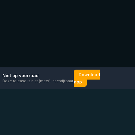
Download
Niet op voorraad
Deze release is niet (meer) inschrijfbaar.
app
Mail ons
Bericht ons op
Open