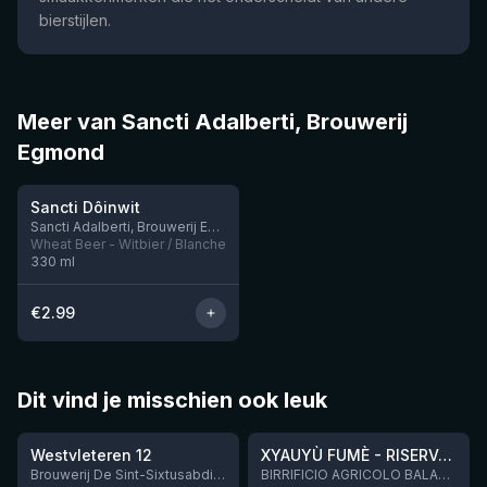
bierstijlen.
Meer van Sancti Adalberti, Brouwerij
Egmond
★
3.62
Sancti Dôinwit
Sancti Adalberti, Brouwerij Egmond
Wheat Beer - Witbier / Blanche
330
ml
€
2.99
Dit vind je misschien ook leuk
★
★
4.46
4.48
Westvleteren 12
XYAUYÙ FUMÈ - RISERVA 2019
Brouwerij De Sint-Sixtusabdij van Westvleteren
BIRRIFICIO AGRICOLO BALADIN - Baladin Indipendente Italian Farm Brewery