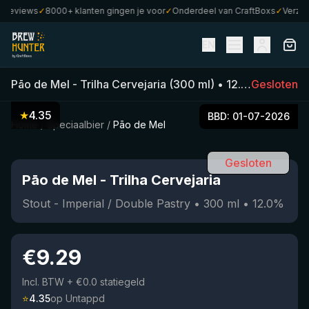
eviews
✓
8000+ klanten gingen je voor
✓
Onderdeel van CraftBoxs
✓
Verzonde
EN
Pāo de Mel
-
Trilha Cervejaria
(
300
ml)
•
12.0
%
Gesloten
•
Stout -
★
4.35
BBD:
01-07-2026
Home
/
Speciaalbier
/
Pāo de Mel
Gesloten
Pāo de Mel
-
Trilha Cervejaria
Stout - Imperial / Double Pastry
•
300
ml
•
12.0
%
€
9.29
Incl. BTW
+ €0.0 statiegeld
⭐
4.35
op Untappd