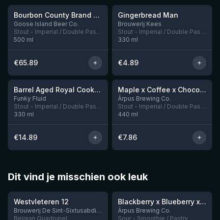
Bourbon County Brand Banana Foster Stout 2023
Gingerbread Man
Nog 4
Nog 8
Goose Island Beer Co.
Brouwerij Kees
Stout - Imperial / Double Pastry
Stout - Imperial / Double Pastry
500
ml
330
ml
€
65.89
€
4.89
★
★
4.23
4.13
Barrel Aged Royal Cookie: Pecan Pie
Maple x Coffee x Chocolate x Peanut Butter Imperial Stout
Nog 1
Nog 2
Funky Fluid
Ārpus Brewing Co.
Stout - Imperial / Double Pastry
Stout - Imperial / Double Pastry
330
ml
440
ml
€
14.89
€
7.86
Dit vind je misschien ook leuk
★
★
4.46
4.3
Westvleteren 12
Blackberry x Blueberry x Mango x Pineapple x Peanut Butter Smoothie Sour Ale
Nog 9
Brouwerij De Sint-Sixtusabdij van Westvleteren
Ārpus Brewing Co.
Belgian Quadrupel
Sour - Smoothie / Pastry