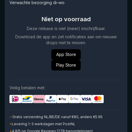
Verwachte bezorging di–wo
Niet op voorraad
Deze release is niet (meer) inschrijfbaar.
Download de app en zet notificaties aan om nieuwe
drops niet te missen.
App Store
Play Store
Veilig betalen met:
✅
Gratis verzending NL/BE/DE vanaf €80, anders €5.95
⚡
Levering 1-3 werkdagen met PostNL
⭐
4.8/5 op Google Reviews (278 beoordelingen)