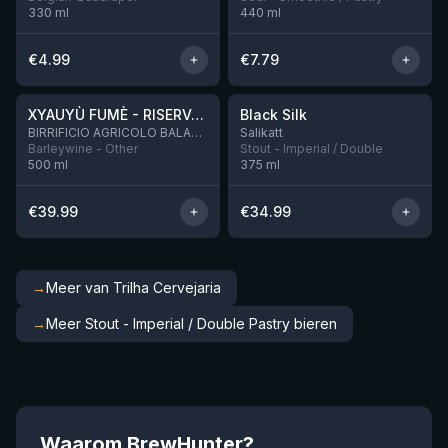
330
ml
440
ml
€
4.99
€
7.79
★
★
4.48
4.53
XYAUYÙ FUMÈ - RISERVA 2019
Black Silk
Nog 3
BIRRIFICIO AGRICOLO BALADIN - Baladin Indipendente Italian Farm Brewery
Salikatt
Barleywine - Other
Stout - Imperial / Double
500
ml
375
ml
€
39.99
€
34.99
→
Meer van Trilha Cervejaria
→
Meer Stout - Imperial / Double Pastry bieren
Waarom BrewHunter?