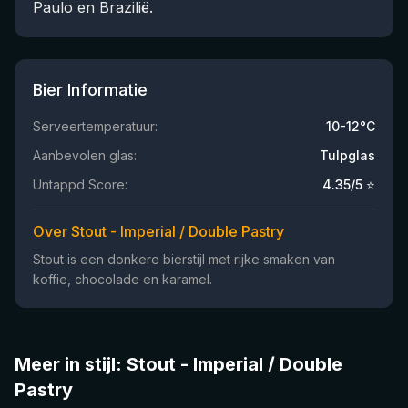
Paulo en Brazilië.
Bier Informatie
Serveertemperatuur:
10-12°C
Aanbevolen glas:
Tulpglas
Untappd Score:
4.35
/5 ⭐
Over Stout - Imperial / Double Pastry
Stout is een donkere bierstijl met rijke smaken van
koffie, chocolade en karamel.
Meer in stijl: Stout - Imperial / Double
Pastry
★
★
4.24
3.76