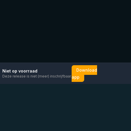
Download
Niet op voorraad
Deze release is niet (meer) inschrijfbaar.
app
Mail ons
Bericht ons op
Open
direct
WhatsApp
chat