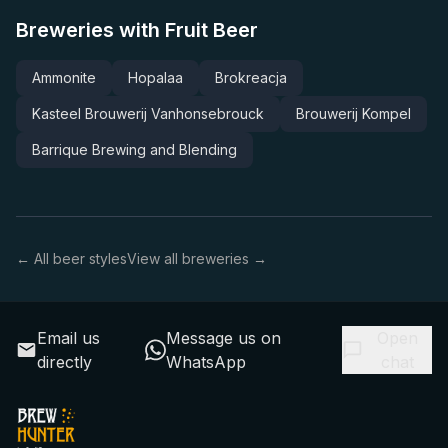
Breweries with Fruit Beer
Ammonite
Hopalaa
Brokreacja
Kasteel Brouwerij Vanhonsebrouck
Brouwerij Kompel
Barrique Brewing and Blending
← All beer styles
View all breweries →
Email us
Message us on
Open
directly
WhatsApp
chat