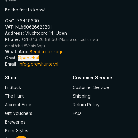
Be the first to know!
CoC
:
76448630
VAT
:
NL860626623B01
Address
:
Vluchtoord 14, Uden
Phone
:
+31 6 13 26 88 56
(
Please contact us via
email/chat/WhatsApp
)
WhatsApp
:
Send a message
Chat
:
Open chat
Email
:
info@brewhunter.nl
Shop
Customer Service
In Stock
Customer Service
The Hunt
Shipping
Alcohol-Free
Return Policy
Gift Vouchers
FAQ
Breweries
Beer Styles