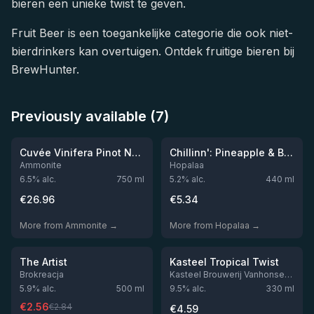
bieren een unieke twist te geven.
Fruit Beer is een toegankelijke categorie die ook niet-
bierdrinkers kan overtuigen. Ontdek fruitige bieren bij
BrewHunter.
Previously available (7)
★
★
3.84
3.71
Out of stock
Out of stock
Cuvée Vinifera Pinot Noir 2023
Chillinn': Pineapple & Banana & Strawberry
Ammonite
Hopalaa
6.5
% alc.
750
ml
5.2
% alc.
440
ml
€
26.96
€
5.34
More from Ammonite →
More from Hopalaa →
★
★
3.5
3.43
-
10
%
Out of stock
Out of stock
The Artist
Kasteel Tropical Twist
Brokreacja
Kasteel Brouwerij Vanhonsebrouck
5.9
% alc.
500
ml
9.5
% alc.
330
ml
€
2.56
€
2.84
€
4.59