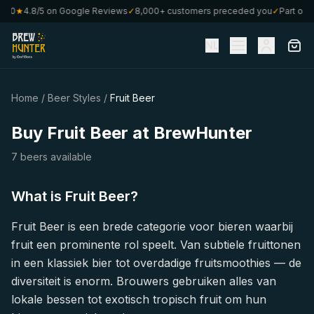
€80
★
4.8/5 on Google Reviews
✓
8,000+ customers preceded you
✓
Part of C
NL
Home
/
Beer Styles
/
Fruit Beer
Buy Fruit Beer at BrewHunter
7 beers available
What is Fruit Beer?
Fruit Beer is een brede categorie voor bieren waarbij
fruit een prominente rol speelt. Van subtiele fruittonen
in een klassiek bier tot overdadige fruitsmoothies — de
diversiteit is enorm. Brouwers gebruiken alles van
lokale bessen tot exotisch tropisch fruit om hun