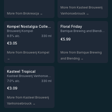
More from Kasteel Brouwerij
More from Brokreacja →
Vanhonsebrouck →
★
3.39
Out of stock
Out of stock
Kompel Nostalgia Collection "Koepemachine"
Floral Friday
Brouwerij Kompel
Barrique Brewing and Blending
8.5
% alc.
330
ml
€
5.99
€
3.05
More from Brouwerij Kompel
More from Barrique Brewing
→
and Blending →
★
3.52
Out of stock
Kasteel Tropical
Kasteel Brouwerij Vanhonsebrouck
7.0
% alc.
330
ml
€
3.09
More from Kasteel Brouwerij
Vanhonsebrouck →