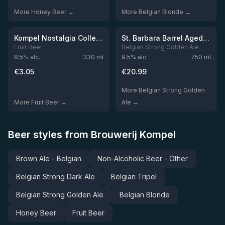
More Honey Beer →
More Belgian Blonde →
★
3.39
Out of stock
Out of stock
Kompel Nostalgia Collection "Koepemachine"
St. Barbara Barrel Aged Reserve : Saint's Selection 2025
Fruit Beer
Belgian Strong Golden Ale
8.5
% alc.
330
ml
9.5
% alc.
750
ml
€
3.05
€
20.99
More Belgian Strong Golden
More Fruit Beer →
Ale →
Beer styles from Brouwerij Kompel
Brown Ale - Belgian
Non-Alcoholic Beer - Other
Belgian Strong Dark Ale
Belgian Tripel
Belgian Strong Golden Ale
Belgian Blonde
Honey Beer
Fruit Beer