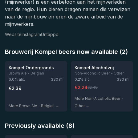
(mijnwerker) is een eerbetoon aan het mijnverleden
van de regio. Hun bieren dragen namen die verwijzen
naar de mijnbouw en eren de zware arbeid van de
mijnwerkers.
Website
Instagram
Untappd
Brouwerij Kompel beers now available (2)
★
★
3.33
2.95
-
10
%
Kompel Ondergronds
Kompel Alcoholvrij
Brown Ale - Belgian
Non-Alcoholic Beer - Other
6.0
% alc.
330
ml
0.2
% alc.
330
ml
€
2.24
€
2.49
€
2.39
More Non-Alcoholic Beer -
More Brown Ale - Belgian →
Other →
Previously available (8)
★
★
3.69
3.6