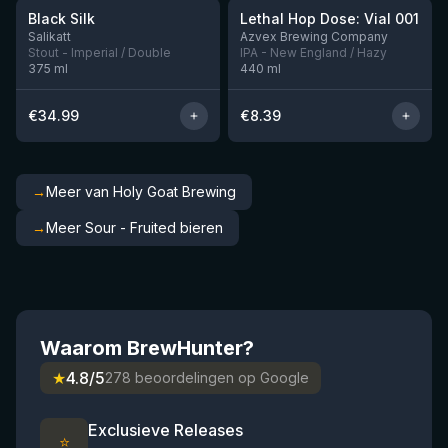
Black Silk
Lethal Hop Dose: Vial 001
Nog 3
Nog 1
Salikatt
Azvex Brewing Company
Stout - Imperial / Double
IPA - New England / Hazy
375
ml
440
ml
€
34.99
€
8.39
→
Meer van Holy Goat Brewing
→
Meer Sour - Fruited bieren
Waarom BrewHunter?
★
4.8/5
278 beoordelingen op Google
Exclusieve Releases
⭐