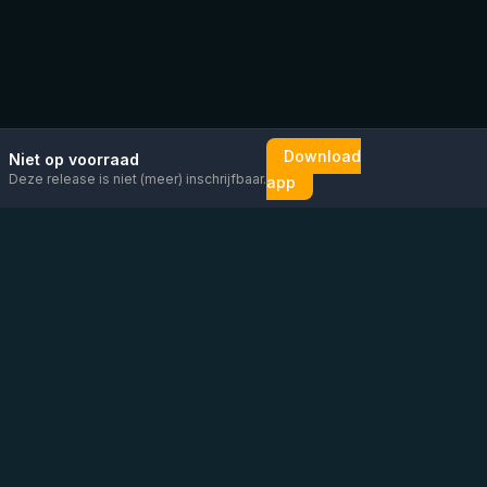
Download
Niet op voorraad
Deze release is niet (meer) inschrijfbaar.
app
Mail ons
Bericht ons op
Open
direct
WhatsApp
chat