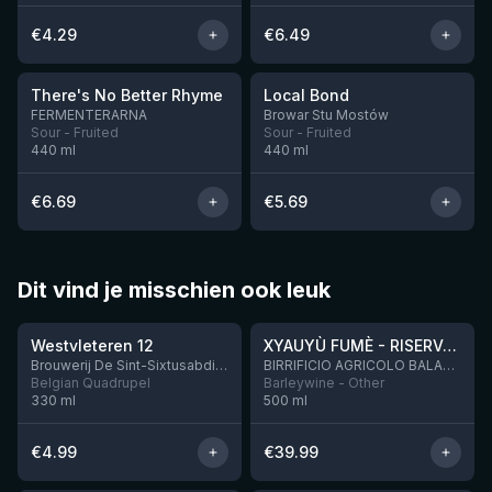
€
4.29
€
6.49
★
3.78
There's No Better Rhyme
Local Bond
Nog 7
Nog 8
FERMENTERARNA
Browar Stu Mostów
Sour - Fruited
Sour - Fruited
440
ml
440
ml
€
6.69
€
5.69
Dit vind je misschien ook leuk
★
★
4.46
4.48
Westvleteren 12
XYAUYÙ FUMÈ - RISERVA 2019
Brouwerij De Sint-Sixtusabdij van Westvleteren
BIRRIFICIO AGRICOLO BALADIN - Baladin Indipendente Italian Farm Brewery
Belgian Quadrupel
Barleywine - Other
330
ml
500
ml
€
4.99
€
39.99
★
★
4.53
4.29