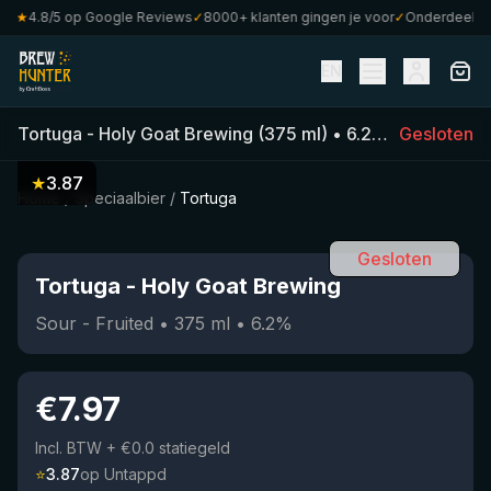
★
4.8/5 op Google Reviews
✓
8000+ klanten gingen je voor
✓
Onderdeel van 
EN
Tortuga
-
Holy Goat Brewing
(
375
ml)
•
6.2
%
•
Gesloten
Sour - Fru
★
3.87
Home
/
Speciaalbier
/
Tortuga
Gesloten
Tortuga
-
Holy Goat Brewing
Sour - Fruited
•
375
ml
•
6.2
%
€
7.97
Incl. BTW
+ €0.0 statiegeld
⭐
3.87
op Untappd