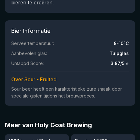
bieren te creëren.
Bier Informatie
Serveertemperatuur:
8-10°C
Aanbevolen glas:
Tulpglas
Untappd Score:
3.87
/5 ⭐
Over Sour - Fruited
Sour beer heeft een karakteristieke zure smaak door
speciale gisten tijdens het brouwproces.
Meer van Holy Goat Brewing
★
3.7