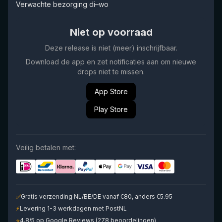
Verwachte bezorging di–wo
Niet op voorraad
Deze release is niet (meer) inschrijfbaar.
Download de app en zet notificaties aan om nieuwe
drops niet te missen.
App Store
Play Store
Veilig betalen met:
✅
Gratis verzending NL/BE/DE vanaf €80, anders €5.95
⚡
Levering 1-3 werkdagen met PostNL
⭐
4.8/5 op Google Reviews (278 beoordelingen)