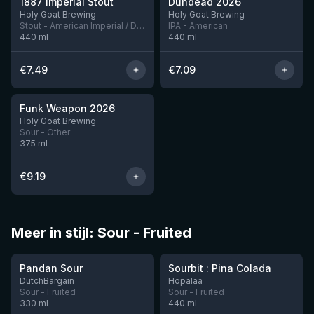
1887 Imperial Stout
Dundead 2026
Nog 5
Nog 6
Holy Goat Brewing
Holy Goat Brewing
Stout - American Imperial / Double
IPA - American
440
ml
440
ml
€
7.49
€
7.09
★
4.05
Funk Weapon 2026
Nog 10
Holy Goat Brewing
Sour - Other
375
ml
€
9.19
Meer in stijl: Sour - Fruited
★
★
2.87
3.61
Pandan Sour
Sourbit : Pina Colada
Nog 2
Nog 6
DutchBargain
Hopalaa
Sour - Fruited
Sour - Fruited
330
ml
440
ml