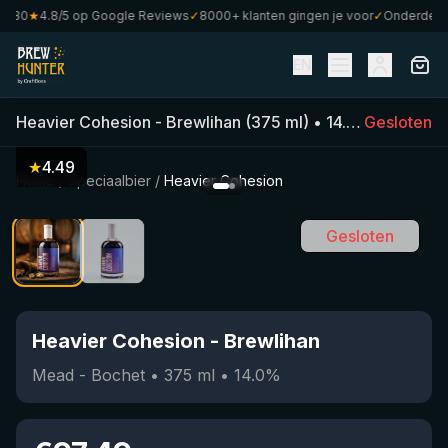
€80
★
4.8/5 op Google Reviews
✓
8000+ klanten gingen je voor
✓
Onderdeel va
EN
Heavier Cohesion
-
Brewlihan
(
375
ml)
•
14.0
%
Gesloten
•
Mead -
★
4.49
Home
/
Speciaalbier
/
Heavier Cohesion
Gesloten
Heavier Cohesion
-
Brewlihan
Mead - Bochet
•
375
ml
•
14.0
%