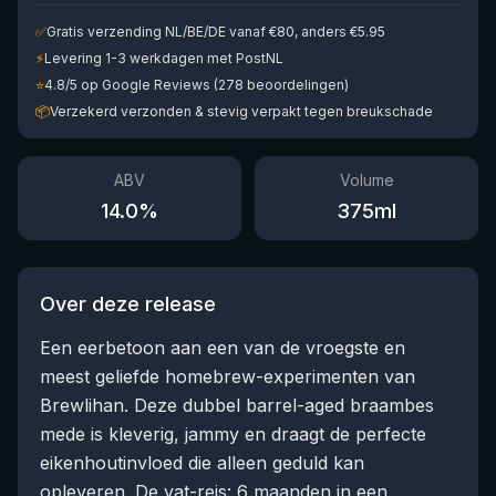
✅
Gratis verzending NL/BE/DE vanaf €80, anders €5.95
⚡
Levering 1-3 werkdagen met PostNL
⭐
4.8/5 op Google Reviews (278 beoordelingen)
📦
Verzekerd verzonden & stevig verpakt tegen breukschade
ABV
Volume
14.0
%
375
ml
Over deze release
Een eerbetoon aan een van de vroegste en
meest geliefde homebrew-experimenten van
Brewlihan. Deze dubbel barrel-aged braambes
mede is kleverig, jammy en draagt de perfecte
eikenhoutinvloed die alleen geduld kan
opleveren. De vat-reis: 6 maanden in een