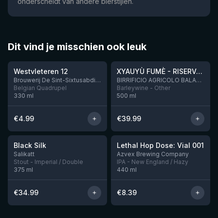
onderscheidt van andere bierstijlen.
Dit vind je misschien ook leuk
★
★
4.46
4.48
Westvleteren 12
XYAUYÙ FUMÈ - RISERVA 2019
Brouwerij De Sint-Sixtusabdij van Westvleteren
BIRRIFICIO AGRICOLO BALADIN - Baladin Indipendente Italian Farm Brewery
Belgian Quadrupel
Barleywine - Other
330
ml
500
ml
€
4.99
€
39.99
★
★
4.53
4.29
Black Silk
Lethal Hop Dose: Vial 001
Nog 2
Nog 11
Salikatt
Azvex Brewing Company
Stout - Imperial / Double
IPA - New England / Hazy
375
ml
440
ml
€
34.99
€
8.39