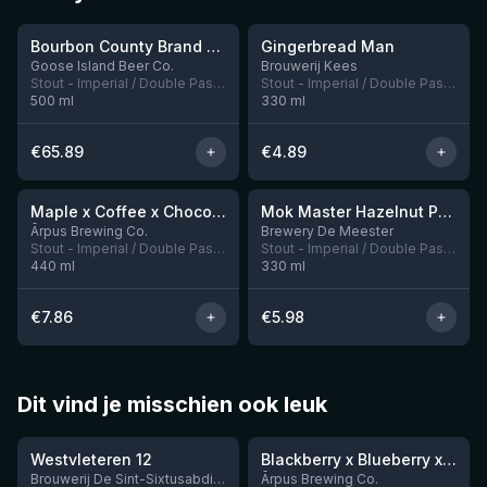
Bourbon County Brand Banana Foster Stout 2023
Gingerbread Man
Nog 4
Nog 8
Goose Island Beer Co.
Brouwerij Kees
Stout - Imperial / Double Pastry
Stout - Imperial / Double Pastry
500
ml
330
ml
€
65.89
€
4.89
★
4.13
Maple x Coffee x Chocolate x Peanut Butter Imperial Stout
Mok Master Hazelnut Praliné Vanilla
Nog 2
Nog 2
Ārpus Brewing Co.
Brewery De Meester
Stout - Imperial / Double Pastry
Stout - Imperial / Double Pastry
440
ml
330
ml
€
7.86
€
5.98
Dit vind je misschien ook leuk
★
★
4.46
4.3
Westvleteren 12
Blackberry x Blueberry x Mango x Pineapple x Peanut Butter Smoothie Sour Ale
Nog 9
Brouwerij De Sint-Sixtusabdij van Westvleteren
Ārpus Brewing Co.