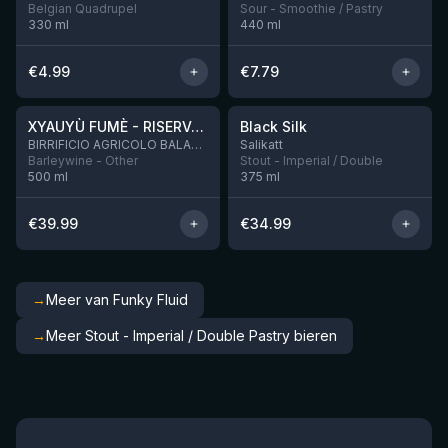
Belgian Quadrupel
Sour - Smoothie / Pastry
330
ml
440
ml
€
4.99
€
7.79
★
★
4.48
4.53
XYAUYÙ FUMÈ - RISERVA 2019
Black Silk
Nog 3
BIRRIFICIO AGRICOLO BALADIN - Baladin Indipendente Italian Farm Brewery
Salikatt
Barleywine - Other
Stout - Imperial / Double
500
ml
375
ml
€
39.99
€
34.99
→
Meer van Funky Fluid
→
Meer Stout - Imperial / Double Pastry bieren