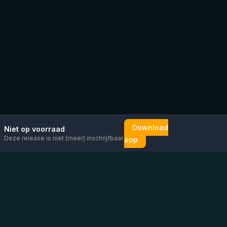
Download
Niet op voorraad
Deze release is niet (meer) inschrijfbaar.
app
Mail ons
Bericht ons op
Open