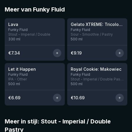
Meer van Funky Fluid
★
3.97
Lava
Gelato XTREME: Tricolore (France)
Nog 2
Funky Fluid
Funky Fluid
Stout - Imperial / Double
Sour - Smoothie / Pastry
330
ml
500
ml
€
7.34
€
9.19
★
★
3.71
4.05
Let it Happen
Royal Cookie: Makowiec
Nog 3
Nog 2
Funky Fluid
Funky Fluid
IPA - Other
Stout - Imperial / Double Pastry
500
ml
500
ml
€
6.69
€
10.69
Meer in stijl: Stout - Imperial / Double
Pastry
★
★
4.24
3.76