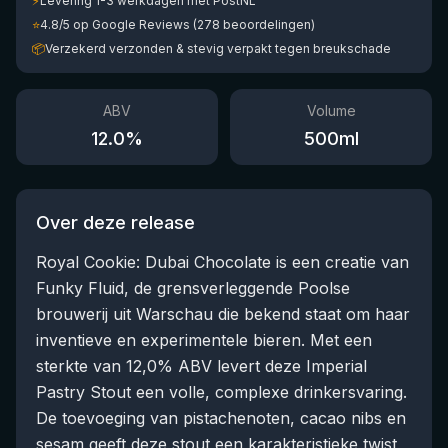
⚡
Levering 1-3 werkdagen met PostNL
⭐
4.8/5 op Google Reviews (278 beoordelingen)
📦
Verzekerd verzonden & stevig verpakt tegen breukschade
ABV
Volume
12.0
%
500
ml
Over deze release
Royal Cookie: Dubai Chocolate is een creatie van
Funky Fluid, de grensverleggende Poolse
brouwerij uit Warschau die bekend staat om haar
inventieve en experimentele bieren. Met een
sterkte van 12,0% ABV levert deze Imperial
Pastry Stout een volle, complexe drinkersvaring.
De toevoeging van pistachenoten, cacao nibs en
sesam geeft deze stout een karakteristieke twist