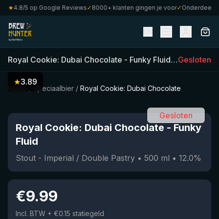
★
4.8/5 op Google Reviews
✓
8000+ klanten gingen je voor
✓
Onderdeel van 
EN
Royal Cookie: Dubai Chocolate
-
Funky Fluid
(
500
Gesloten
ml)
•
1
★
3.89
Home
/
Speciaalbier
/
Royal Cookie: Dubai Chocolate
Gesloten
Royal Cookie: Dubai Chocolate
-
Funky
Fluid
Stout - Imperial / Double Pastry
•
500
ml
•
12.0
%
€
9.99
Incl. BTW
+ €0.15 statiegeld