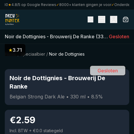
80
★
4.8/5 op Google Reviews
✓
8000+ klanten gingen je voor
✓
Onderdeel va
EN
Noir de Dottignies
-
Brouwerij De Ranke
(
330
ml)
Gesloten
•
8.5
%
★
3.71
Home
/
Speciaalbier
/
Noir de Dottignies
Gesloten
Noir de Dottignies
-
Brouwerij De
Ranke
Belgian Strong Dark Ale
•
330
ml
•
8.5
%
€
2.59
Incl. BTW
+ €0.0 statiegeld