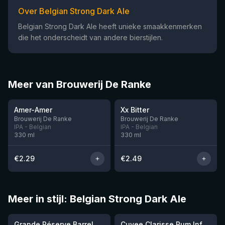
Over Belgian Strong Dark Ale
Belgian Strong Dark Ale heeft unieke smaakkenmerken
die het onderscheidt van andere bierstijlen.
Meer van Brouwerij De Ranke
★
★
3.36
3.47
Amer-Amer
Xx Bitter
Nog 6
Nog 1
Brouwerij De Ranke
Brouwerij De Ranke
IPA - Belgian
IPA - Belgian
330
ml
330
ml
€
2.29
€
2.49
Meer in stijl: Belgian Strong Dark Ale
★
4.15
Grande Réserve Barrel Fermented Rhum 2025 (75cl)
Cuvee Clarisse Rum Infused