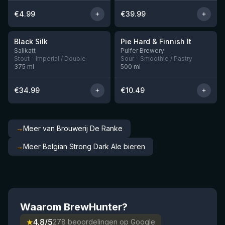
€
4.99
€
39.99
★
★
4.53
4.33
Black Silk
Pie Hard & Finnish It
Nog 3
Nog 1
Salikatt
Pulfer Brewery
Stout - Imperial / Double
Sour - Smoothie / Pastry
375
ml
500
ml
€
34.99
€
10.49
→
Meer van Brouwerij De Ranke
→
Meer Belgian Strong Dark Ale bieren
Waarom BrewHunter?
★
4.8/5
278 beoordelingen op Google