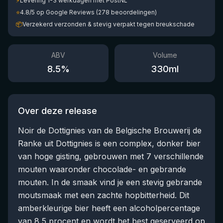
⚡
Levering 1-3 werkdagen met PostNL
⭐
4.8/5 op Google Reviews (278 beoordelingen)
📦
Verzekerd verzonden & stevig verpakt tegen breukschade
ABV
Volume
8.5
%
330
ml
Over deze release
Noir de Dottignies van de Belgische Brouwerij de
Ranke uit Dottignies is een complex, donker bier
van hoge gisting, gebrouwen met 7 verschillende
mouten waaronder chocolade- en gebrande
mouten. In de smaak vind je een stevig gebrande
moutsmaak met een zachte hopbitterheid. Dit
amberkleurige bier heeft een alcoholpercentage
van 8,5 procent en wordt het best geserveerd op