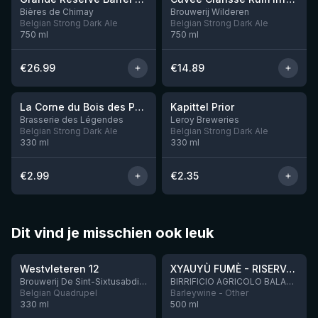
Nog 1
Nog 1
Bières de Chimay
Brouwerij Wilderen
Belgian Strong Dark Ale
Belgian Strong Dark Ale
750
ml
750
ml
€
26.99
€
14.89
★
★
3.46
3.44
La Corne du Bois des Pendus Black
Kapittel Prior
Brasserie des Légendes
Leroy Breweries
Belgian Strong Dark Ale
Belgian Strong Dark Ale
330
ml
330
ml
€
2.99
€
2.35
Dit vind je misschien ook leuk
★
★
4.46
4.48
Westvleteren 12
XYAUYÙ FUMÈ - RISERVA 2019
Brouwerij De Sint-Sixtusabdij van Westvleteren
BIRRIFICIO AGRICOLO BALADIN - Baladin Indipendente Italian Farm Brewery
Belgian Quadrupel
Barleywine - Other
330
ml
500
ml