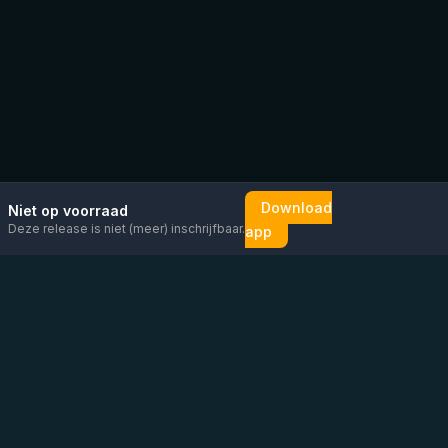
Download
Niet op voorraad
Deze release is niet (meer) inschrijfbaar.
app
Mail ons
Bericht ons op
Open
direct
WhatsApp
chat