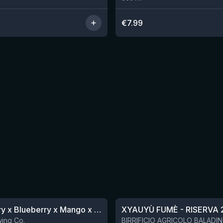
€
7.99
★
4.48
Blackberry x Blueberry x Mango x Pineapple x Peanut Butter Smoothie Sour Ale
XYAUYÙ FUMÈ - RISERVA 
Nog 9
ing Co.