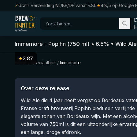
✓
Gratis verzending NL/BE/DE vanaf €80
★
4.8/5 op Google 
H
Immemore
-
Popihn
(
750
ml)
•
6.5
%
•
Wild Ale
★
3.87
Home
/
Speciaalbier
/
Immemore
Over deze release
Wild Ale die 4 jaar heeft vergist op Bordeaux vat
Franse craft brouwerij Popihn biedt een verfijnde 
elegante tonen van Bordeaux wijn. Met een alco
volume van 750ml is dit een uitzonderlijke ervaring
een lange, droge afdronk.