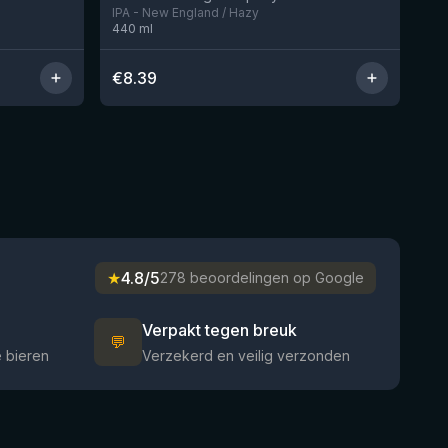
IPA - New England / Hazy
440
ml
€
8.39
★
4.8/5
278 beoordelingen op Google
Verpakt tegen breuk
💬
 bieren
Verzekerd en veilig verzonden