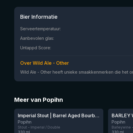
Bier Informatie
Serveertemperatuur:
Aanbevolen glas:
Untappd Score:
Over Wild Ale - Other
Wild Ale - Other heeft unieke smaakkenmerken die het on
Meer van Popihn
★
★
3.95
3.74
Imperial Stout | Barrel Aged Bourbon 24 mois Tonka / Vanilla beans
Popihn
Popihn
Stout - Imperial / Double
Barleywine 
330
ml
330
ml