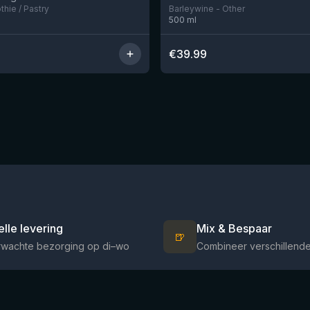
hie / Pastry
Barleywine - Other
500
ml
€
39.99
elle levering
Mix & Bespaar
🍺
rwachte bezorging op di–wo
Combineer verschillende