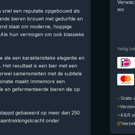
Verwach
wo
ch snel een reputatie opgebouwd als
taande bieren brouwt met gedurfde en
end staat om moderne, hoppige
ld Ale hun vermogen om ook klassieke
Veilig be
 ale een karakteristieke elegantie en
n. Het resultaat is een bier met een
erwel samensmelten met de subtiele
mbinatie maakt Immemore een
le en gefermenteerde bieren die op
✅
Gratis
⚡
Verzen
 Untappd gebaseerd op meer dan 250
⭐
4.8/5 
n aantrekkingskracht onder
📦
Verze