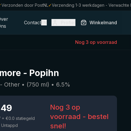
✓
Verzonden door PostNL
✓
Verzending 1-3 werkdagen - Verwachte
Over
Contact
Profiel
Winkelmand
EN
Ons
Nog 3 op voorraad
more
-
Popihn
 - Other
• (
750
ml)
•
6.5
%
.49
Nog 3 op
voorraad - bestel
W
+ €0.0 statiegeld
snel!
 Untappd