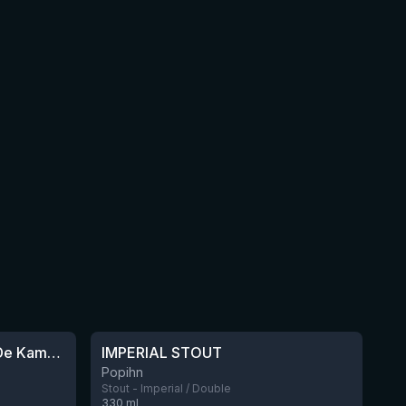
★
3.69
Barrel Aged Blend Poivre De Kampot
IMPERIAL STOUT
Nog 3
Popihn
Stout - Imperial / Double
330
ml