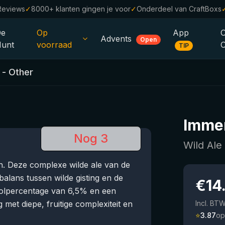
Reviews
✓
8000+ klanten gingen je voor
✓
Onderdeel van CraftBoxs
De
Op
App
Advents
Open
unt
voorraad
TIP
Alle Bieren
 - Other
Alcoholvrij
0.0
%
Sale %
Imme
Cadeaubonnen
Nog 3
Wild Ale
Bierpakketten
en. Deze complexe wilde ale van de
Brouwerijen
balans tussen wilde gisting en de
€
14
holpercentage van 6,5% en een
Bierstijlen
 met diepe, fruitige complexiteit en
Incl. BT
⭐
3.87
op