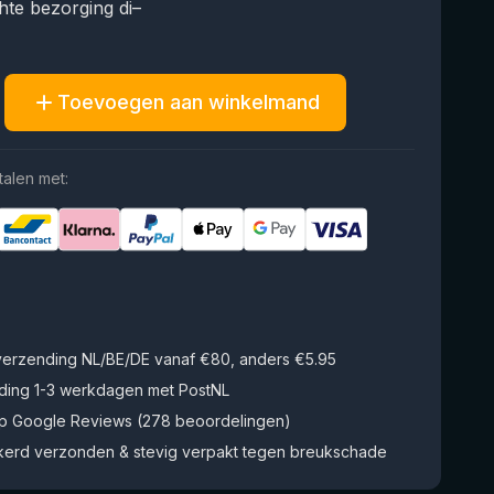
te bezorging di–
Toevoegen aan winkelmand
talen met:
 verzending NL/BE/DE vanaf €80, anders €5.95
ding 1-3 werkdagen met PostNL
op Google Reviews (278 beoordelingen)
kerd verzonden & stevig verpakt tegen breukschade