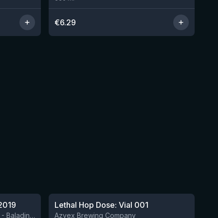
€
6.29
★
4.29
2019
Lethal Hop Dose: Vial 001
Nog 8
BIRRIFICIO AGRICOLO BALADIN - Baladin Indipendente Italian Farm Brewery
Azvex Brewing Company