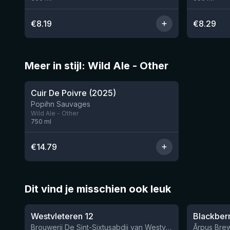
€
8.19
€
8.29
Meer in stijl: Wild Ale - Other
Cuir De Poivre (2025)
Nog 2
Popihn Sauvages
Wild Ale - Other
750
ml
€
14.79
Dit vind je misschien ook leuk
★
★
4.46
4.3
Westvleteren 12
Brouwerij De Sint-Sixtusabdij van Westvleteren
Ārpus Brew