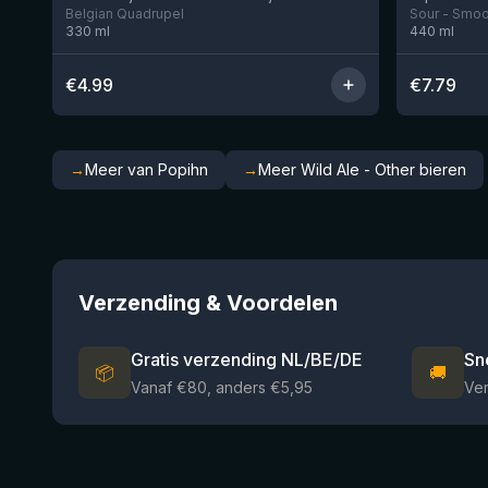
Belgian Quadrupel
Sour - Smoot
330
ml
440
ml
€
4.99
€
7.79
→
Meer van Popihn
→
Meer Wild Ale - Other bieren
Verzending & Voordelen
Gratis verzending NL/BE/DE
Sn
📦
🚚
Vanaf €80, anders €5,95
Ve