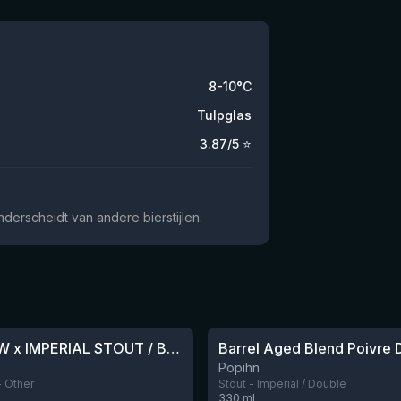
8-10°C
Tulpglas
3.87
/5 ⭐
derscheidt van andere bierstijlen.
★
3.93
BARLEY W x IMPERIAL STOUT / BARREL AGED BLEND BOURBON 24 MOIS
Nog 12
Popihn
- Other
Stout - Imperial / Double
330
ml